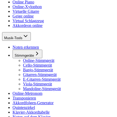
Online Piano
Online-Xylophon
Virtuelle Gitarre
Geige online
Virtual Schlagzeug
Akkordeon online
Musik-Tools
Noten erkennen
Stimmgeräte
Online-Stimmgerät
Cello-Stimmgerät
Banjo-Stimmgerät
Gitarren-Stimmgerät
E-Gitarren-Stimmgerät
Viola-Stimmgerät
Mandoline-Stimmgerät
Online-Metronom
Transponieren
Akkordfolgen-Generator
Quintenzirkel
Klavier-Akkordtabelle
Noten auf dem Klavier