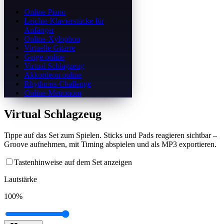
Online Piano
Leichte Klavierstücke für
Anfänger
Online-Xylophon
Virtuelle Gitarre
Geige online
Virtual Schlagzeug
Akkordeon online
Rhythmus-Challenge
Online-Metronom
Virtual Schlagzeug
Tippe auf das Set zum Spielen. Sticks und Pads reagieren sichtbar –
Groove aufnehmen, mit Timing abspielen und als MP3 exportieren.
Tastenhinweise auf dem Set anzeigen
Lautstärke
100
%