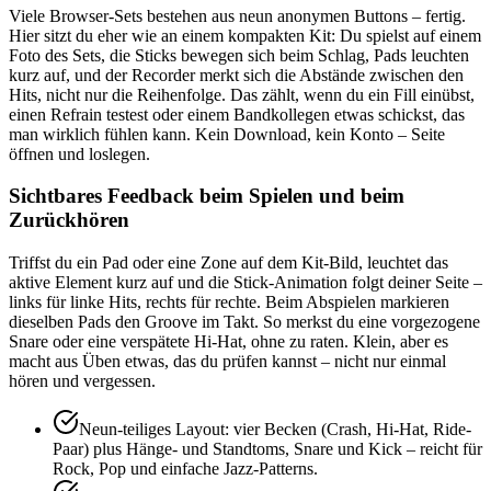
Viele Browser-Sets bestehen aus neun anonymen Buttons – fertig.
Hier sitzt du eher wie an einem kompakten Kit: Du spielst auf einem
Foto des Sets, die Sticks bewegen sich beim Schlag, Pads leuchten
kurz auf, und der Recorder merkt sich die Abstände zwischen den
Hits, nicht nur die Reihenfolge. Das zählt, wenn du ein Fill einübst,
einen Refrain testest oder einem Bandkollegen etwas schickst, das
man wirklich fühlen kann. Kein Download, kein Konto – Seite
öffnen und loslegen.
Sichtbares Feedback beim Spielen und beim
Zurückhören
Triffst du ein Pad oder eine Zone auf dem Kit-Bild, leuchtet das
aktive Element kurz auf und die Stick-Animation folgt deiner Seite –
links für linke Hits, rechts für rechte. Beim Abspielen markieren
dieselben Pads den Groove im Takt. So merkst du eine vorgezogene
Snare oder eine verspätete Hi-Hat, ohne zu raten. Klein, aber es
macht aus Üben etwas, das du prüfen kannst – nicht nur einmal
hören und vergessen.
Neun-teiliges Layout: vier Becken (Crash, Hi-Hat, Ride-
Paar) plus Hänge- und Standtoms, Snare und Kick – reicht für
Rock, Pop und einfache Jazz-Patterns.