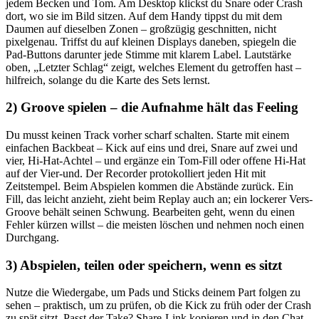
jedem Becken und Tom. Am Desktop klickst du Snare oder Crash
dort, wo sie im Bild sitzen. Auf dem Handy tippst du mit dem
Daumen auf dieselben Zonen – großzügig geschnitten, nicht
pixelgenau. Triffst du auf kleinen Displays daneben, spiegeln die
Pad-Buttons darunter jede Stimme mit klarem Label. Lautstärke
oben, „Letzter Schlag“ zeigt, welches Element du getroffen hast –
hilfreich, solange du die Karte des Sets lernst.
2) Groove spielen – die Aufnahme hält das Feeling
Du musst keinen Track vorher scharf schalten. Starte mit einem
einfachen Backbeat – Kick auf eins und drei, Snare auf zwei und
vier, Hi-Hat-Achtel – und ergänze ein Tom-Fill oder offene Hi-Hat
auf der Vier-und. Der Recorder protokolliert jeden Hit mit
Zeitstempel. Beim Abspielen kommen die Abstände zurück. Ein
Fill, das leicht anzieht, zieht beim Replay auch an; ein lockerer Vers-
Groove behält seinen Schwung. Bearbeiten geht, wenn du einen
Fehler kürzen willst – die meisten löschen und nehmen noch einen
Durchgang.
3) Abspielen, teilen oder speichern, wenn es sitzt
Nutze die Wiedergabe, um Pads und Sticks deinem Part folgen zu
sehen – praktisch, um zu prüfen, ob die Kick zu früh oder der Crash
zu spät sitzt. Passt der Take? Share-Link kopieren und in den Chat –