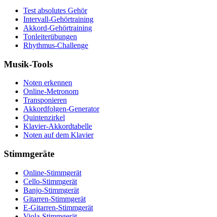
Test absolutes Gehör
Intervall-Gehörtraining
Akkord-Gehörtraining
Tonleiterübungen
Rhythmus-Challenge
Musik-Tools
Noten erkennen
Online-Metronom
Transponieren
Akkordfolgen-Generator
Quintenzirkel
Klavier-Akkordtabelle
Noten auf dem Klavier
Stimmgeräte
Online-Stimmgerät
Cello-Stimmgerät
Banjo-Stimmgerät
Gitarren-Stimmgerät
E-Gitarren-Stimmgerät
Viola-Stimmgerät