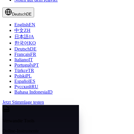
Deutsch
DE
English
EN
中文
ZH
日本語
JA
한국어
KO
Deutsch
DE
Français
FR
Italiano
IT
Português
PT
Türkçe
TR
Polski
PL
Español
ES
Русский
RU
Bahasa Indonesia
ID
Jetzt Stimmlage testen
Verwandte Tools
Online-Instrumente