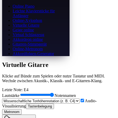
Online Piano
Leichte Klavierstücke für
Anfänger
Online-Xylophon
Virtuelle Gitarre
Geige online
Virtual Schlagzeug
Akkordeon online
Gitarren-Stimmgerät
Online-Metronom
Akkordfolgen-Generator
Virtuelle Gitarre
Klicke auf Bünde zum Spielen oder nutze Tastatur und MIDI.
Wechsle zwischen Akustik-, Klassik- und E-Gitarren-Klang.
Letzte Note
:
E4
Lautstärke
Notennamen
Audio-
Visualisierung
Tastenbelegung
Metronom