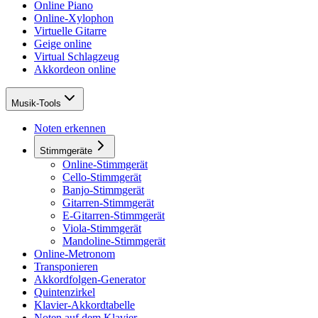
Online Piano
Online-Xylophon
Virtuelle Gitarre
Geige online
Virtual Schlagzeug
Akkordeon online
Musik-Tools
Noten erkennen
Stimmgeräte
Online-Stimmgerät
Cello-Stimmgerät
Banjo-Stimmgerät
Gitarren-Stimmgerät
E-Gitarren-Stimmgerät
Viola-Stimmgerät
Mandoline-Stimmgerät
Online-Metronom
Transponieren
Akkordfolgen-Generator
Quintenzirkel
Klavier-Akkordtabelle
Noten auf dem Klavier