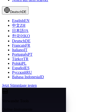
Deutsch
DE
English
EN
中文
ZH
日本語
JA
한국어
KO
Deutsch
DE
Français
FR
Italiano
IT
Português
PT
Türkçe
TR
Polski
PL
Español
ES
Русский
RU
Bahasa Indonesia
ID
Jetzt Stimmlage testen
Verwandte Tools
Online-Instrumente