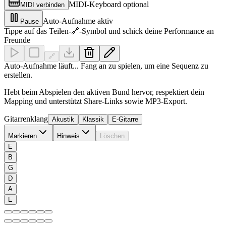
MIDI-Keyboard optional
MIDI verbinden
Auto-Aufnahme aktiv
Pause
Tippe auf das Teilen-🔗-Symbol und schick deine Performance an
Freunde
🔗
Auto-Aufnahme läuft... Fang an zu spielen, um eine Sequenz zu
erstellen.
Hebt beim Abspielen den aktiven Bund hervor, respektiert dein
Mapping und unterstützt Share-Links sowie MP3-Export.
Gitarrenklang
Akustik
Klassik
E-Gitarre
Markieren
Hinweis
Löschen
E
B
G
D
A
E