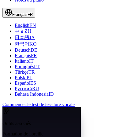
Français
FR
English
EN
中文
ZH
日本語
JA
한국어
KO
Deutsch
DE
Français
FR
Italiano
IT
Português
PT
Türkçe
TR
Polski
PL
Español
ES
Русский
RU
Bahasa Indonesia
ID
Commencer le test de tessiture vocale
Outils associés
Formation de l'oreille