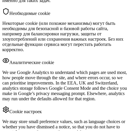
именно для таких задач.
Необходимые cookie
Некоторые cookie (или похожие механизмы) могут быть
необходимы для безопасной и базовой работы сайта,
например для балансировки нагрузки, защиты от
злоупотреблений или сохранения важных настроек. Без них
отдельные функции сервиса могут перестать работать
корректно.
Аналитические cookie
We use Google Analytics to understand which pages are used most,
how people move through the site, and where errors occur, so we
can prioritise improvements. In the EEA, UK and Switzerland,
analytics storage follows Google Consent Mode and the choice you
make in Google’s privacy messaging prompt. Elsewhere, analytics
may run under the defaults allowed for that region.
Cookie настроек
We may store small preference values, such as language choices or
whether you have dismissed a notice, so that you do not have to