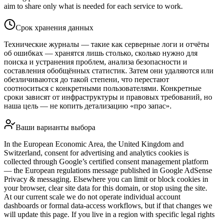
aim to share only what is needed for each service to work.
Срок хранения данных
Технические журналы — такие как серверные логи и отчёты
об ошибках — хранятся лишь столько, сколько нужно для
поиска и устранения проблем, анализа безопасности и
составления обобщённых статистик. Затем они удаляются или
обезличиваются до такой степени, что перестают
соотноситься с конкретными пользователями. Конкретные
сроки зависят от инфраструктуры и правовых требований, но
наша цель — не копить детализацию «про запас».
Ваши варианты выбора
In the European Economic Area, the United Kingdom and
Switzerland, consent for advertising and analytics cookies is
collected through Google’s certified consent management platform
— the European regulations message published in Google AdSense
Privacy & messaging. Elsewhere you can limit or block cookies in
your browser, clear site data for this domain, or stop using the site.
At our current scale we do not operate individual account
dashboards or formal data‑access workflows, but if that changes we
will update this page. If you live in a region with specific legal rights