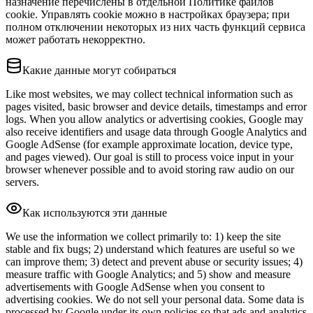
назначение перечислены в отдельной Политике файлов
cookie. Управлять cookie можно в настройках браузера; при
полном отключении некоторых из них часть функций сервиса
может работать некорректно.
Какие данные могут собираться
Like most websites, we may collect technical information such as
pages visited, basic browser and device details, timestamps and error
logs. When you allow analytics or advertising cookies, Google may
also receive identifiers and usage data through Google Analytics and
Google AdSense (for example approximate location, device type,
and pages viewed). Our goal is still to process voice input in your
browser whenever possible and to avoid storing raw audio on our
servers.
Как используются эти данные
We use the information we collect primarily to: 1) keep the site
stable and fix bugs; 2) understand which features are useful so we
can improve them; 3) detect and prevent abuse or security issues; 4)
measure traffic with Google Analytics; and 5) show and measure
advertisements with Google AdSense when you consent to
advertising cookies. We do not sell your personal data. Some data is
processed by Google under its own policies so that ads and analytics