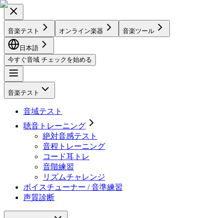
音楽テスト
オンライン楽器
音楽ツール
日本語
今すぐ音域 チェックを始める
音楽テスト
音域テスト
聴音トレーニング
絶対音感テスト
音程トレーニング
コード耳トレ
音階練習
リズムチャレンジ
ボイスチューナー / 音準練習
声質診断