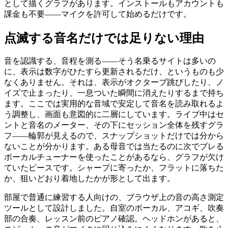
として描くグラフがあります。インストールもアカウントも
課金も不要——マイクを許可して始めるだけです。
点滅する音名だけでは足りない理由
音を認識する、音程を測る——そう名乗るサイトは多いの
に、表示は数字がひたすら更新されるだけ、というものも少
なくありません。それは、表示がオクターブ跳びしたり、ノ
イズで止まったり、一息ついた瞬間に消えたりするまで持ち
ます。ここでは実用的な音域で安定して音名を読み取れるよ
う調整し、画面も意図的に二層にしています。ライブ中はセ
ントと音名のメーター、その下にセッション全体を残すグラ
フ——輪郭が見えるので、スナップショットだけでは分から
ないことが分かります。ある母音では当たるのに次でブレる
ボーカルチューナーを使ったことがあるなら、グラフが欠け
ていたピースです。シャープに寄ったか、フラットに落ちた
か、狙いどおり着地したかが形として出ます。
部屋で普通に練習する人向けの、ブラウザ上の音の高さ測定
ツールとして設計しました。自室のボーカル、アコギ、吹奏
部の合奏、レッスン前のピアノ確認。ヘッドホンがあると、