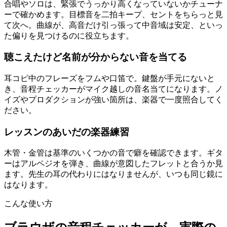
合唱やソロは、緊張でうっかり高くなっていないかチューナ
ーで確かめます。目標音を二拍キープ、セントをちらっと見
て次へ。曲線が、高音だけ引っ張って中音域は安定、といっ
た偏りを見つけるのに役立ちます。
聴こえたけど名前が分からない音を当てる
耳コピ中のフレーズをフムや口笛で。鍵盤が手元にないと
き、音程チェッカーがマイク越しの音名当てになります。ノ
イズやプロダクションが強い箇所は、楽器で一度照合してく
ださい。
レッスンのあいだの楽器練習
木管・金管は基準のいくつかの音で癖を確認できます。ギタ
ーはアルペジオを弾き、曲線が意図したフレットと合うか見
ます。先生の耳の代わりにはなりませんが、いつも同じ鏡に
はなります。
こんな使い方