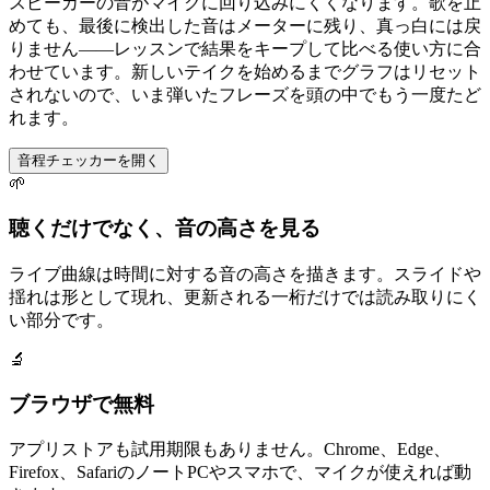
スピーカーの音がマイクに回り込みにくくなります。歌を止
めても、最後に検出した音はメーターに残り、真っ白には戻
りません——レッスンで結果をキープして比べる使い方に合
わせています。新しいテイクを始めるまでグラフはリセット
されないので、いま弾いたフレーズを頭の中でもう一度たど
れます。
音程チェッカーを開く
🌱
聴くだけでなく、音の高さを見る
ライブ曲線は時間に対する音の高さを描きます。スライドや
揺れは形として現れ、更新される一桁だけでは読み取りにく
い部分です。
🔬
ブラウザで無料
アプリストアも試用期限もありません。Chrome、Edge、
Firefox、SafariのノートPCやスマホで、マイクが使えれば動