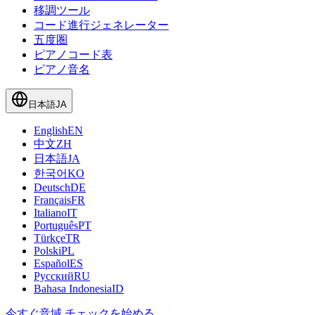
移調ツール
コード進行ジェネレーター
五度圏
ピアノコード表
ピアノ音名
日本語
JA
English
EN
中文
ZH
日本語
JA
한국어
KO
Deutsch
DE
Français
FR
Italiano
IT
Português
PT
Türkçe
TR
Polski
PL
Español
ES
Русский
RU
Bahasa Indonesia
ID
今すぐ音域 チェックを始める