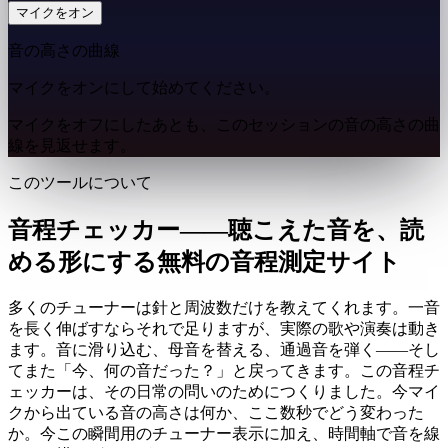
マイクをオン
音の高さの曲線
マイクをオンにして始めてください。
マイクをオフにしたあとも、このセッションの音の高さの曲
線を見返せます。
このツールについて
音程チェッカー——聴こえた音を、読
める形にする無料の音程測定サイト
多くのチューナーは針と周波数だけを教えてくれます。一音
を長く伸ばすならそれで足りますが、実際の歌や演奏は動き
ます。音に滑り込む、母音を替える、通過音を弾く——そし
てまた「今、何の音だった？」と戻ってきます。この音程チ
ェッカーは、その日常の問いのためにつくりました。今マイ
クから出ている音の高さは何か、ここ数秒でどう変わった
か。今この瞬間用のチューナー表示に加え、時間軸で音を線