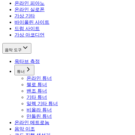
온라인 피아노
온라인 실로폰
가상 기타
바이올린 사이트
드럼 사이트
가상 아코디언
음악 도구
옥타브 측정
튜너
온라인 튜너
첼로 튜너
밴조 튜너
기타 튜너
일렉 기타 튜너
비올라 튜너
만돌린 튜너
온라인 메트로놈
음악 이조