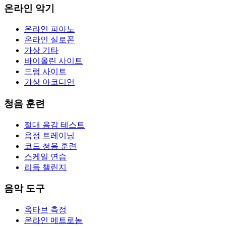
온라인 악기
온라인 피아노
온라인 실로폰
가상 기타
바이올린 사이트
드럼 사이트
가상 아코디언
청음 훈련
절대 음감 테스트
음정 트레이닝
코드 청음 훈련
스케일 연습
리듬 챌린지
음악 도구
옥타브 측정
온라인 메트로놈