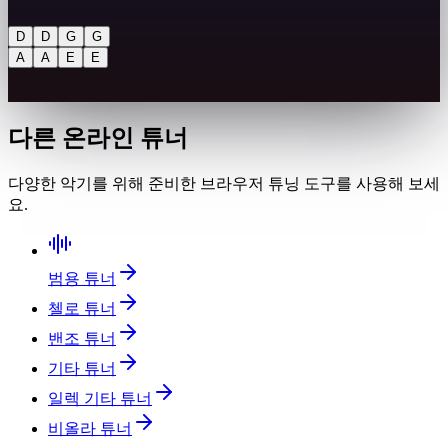
D
D
G
G
A
A
E
E
다른 온라인 튜너
다양한 악기를 위해 준비한 브라우저 튜닝 도구를 사용해 보세
요.
범용 튜너
첼로 튜너
밴조 튜너
기타 튜너
일렉 기타 튜너
비올라 튜너