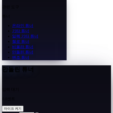
관련 도구
튜너
온라인 튜너
기타 튜너
일렉 기타 튜너
첼로 튜너
비올라 튜너
만돌린 튜너
밴조 튜너
만돌린 튜너
—
입력 대기
0.0센트
마이크 켜기