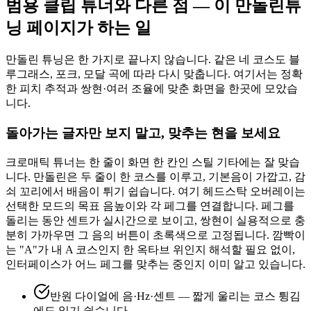
범용 클립 튜너와 다른 점 — 이 만돌린튜
닝 페이지가 하는 일
만돌린 튜닝은 한 가지로 끝나지 않습니다. 같은 네 코스도 블
루그래스, 포크, 모달 곡에 따라 다시 맞춥니다. 여기서는 정확
한 피치 추적과 쌍현·여러 조율에 맞춘 화면을 한곳에 모았습
니다.
돌아가는 글자만 보지 말고, 맞추는 현을 보세요
크로매틱 튜너는 한 줄이 화면 한 칸인 스틸 기타에는 잘 맞습
니다. 만돌린은 두 줄이 한 코스를 이루고, 기본음이 가깝고, 감
쇠 꼬리에서 배음이 튀기 쉽습니다. 여기 헤드스탁 오버레이는
선택한 모드의 목표 음높이와 각 페그를 연결합니다. 페그를
돌리는 동안 센트가 실시간으로 보이고, 쌍현이 실용적으로 충
분히 가까우면 그 음의 버튼이 초록색으로 고정됩니다. 깜빡이
는 "A"가 내 A 코스인지 한 옥타브 위인지 해석할 필요 없이,
인터페이스가 어느 페그를 맞추는 중인지 이미 알고 있습니다.
반원 다이얼에 음·Hz·센트 — 짧게 울리는 코스 튕김
에도 읽기 쉽습니다.