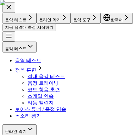
음악 테스트
온라인 악기
음악 도구
한국어
지금 음역대 측정 시작하기
음악 테스트
음역 테스트
청음 훈련
절대 음감 테스트
음정 트레이닝
코드 청음 훈련
스케일 연습
리듬 챌린지
보이스 튜너 / 음정 연습
목소리 평가
온라인 악기