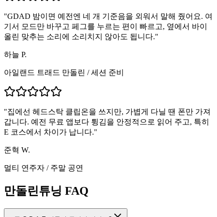
"
GDAD 밤이면 예전엔 네 개 기준음을 외워서 말해 줬어요. 여
기서 모드만 바꾸고 페그를 누르는 편이 빠르고, 옆에서 바이
올린 맞추는 소리에 소리치지 않아도 됩니다.
"
하늘 P.
아일랜드 트래드 만돌린
/
세션 준비
"
집에선 헤드스탁 클립온을 쓰지만, 가볍게 다닐 땐 폰만 가져
갑니다. 예전 무료 앱보다 튕김을 안정적으로 읽어 주고, 특히
E 코스에서 차이가 납니다.
"
준혁 W.
멀티 연주자
/
주말 공연
만돌린튜닝 FAQ