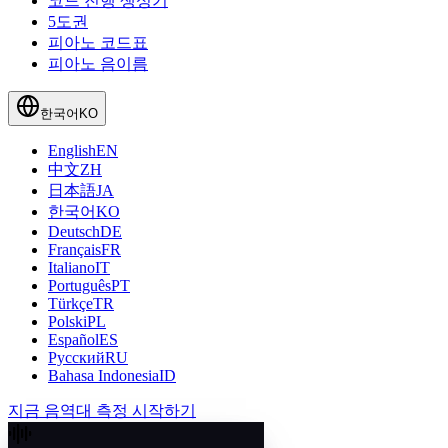
코드 진행 생성기
5도권
피아노 코드표
피아노 음이름
한국어
KO
English
EN
中文
ZH
日本語
JA
한국어
KO
Deutsch
DE
Français
FR
Italiano
IT
Português
PT
Türkçe
TR
Polski
PL
Español
ES
Русский
RU
Bahasa Indonesia
ID
지금 음역대 측정 시작하기