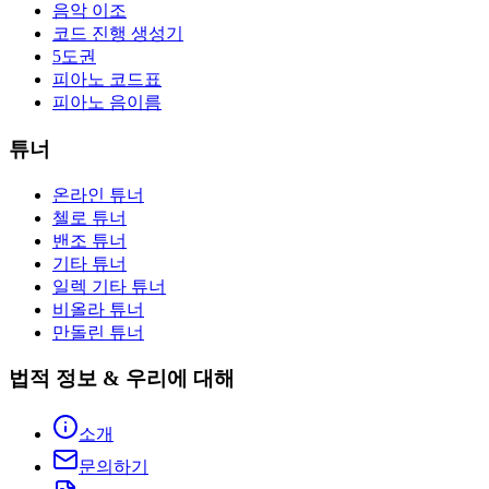
음악 이조
코드 진행 생성기
5도권
피아노 코드표
피아노 음이름
튜너
온라인 튜너
첼로 튜너
밴조 튜너
기타 튜너
일렉 기타 튜너
비올라 튜너
만돌린 튜너
법적 정보 & 우리에 대해
소개
문의하기