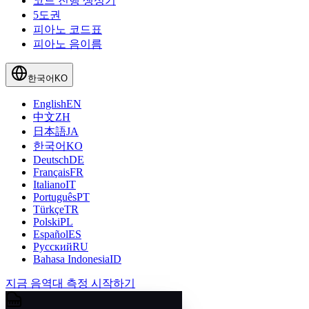
코드 진행 생성기
5도권
피아노 코드표
피아노 음이름
한국어
KO
English
EN
中文
ZH
日本語
JA
한국어
KO
Deutsch
DE
Français
FR
Italiano
IT
Português
PT
Türkçe
TR
Polski
PL
Español
ES
Русский
RU
Bahasa Indonesia
ID
지금 음역대 측정 시작하기