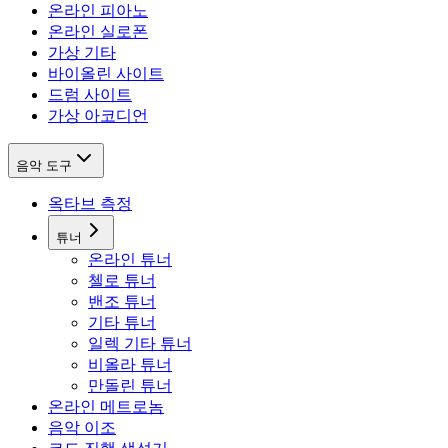
온라인 피아노
온라인 실로폰
가상 기타
바이올린 사이트
드럼 사이트
가상 아코디언
음악 도구
옥타브 측정
튜너
온라인 튜너
첼로 튜너
밴조 튜너
기타 튜너
일렉 기타 튜너
비올라 튜너
만돌린 튜너
온라인 메트로놈
음악 이조