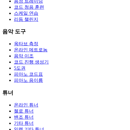
음정 트레이닝
코드 청음 훈련
스케일 연습
리듬 챌린지
음악 도구
옥타브 측정
온라인 메트로놈
음악 이조
코드 진행 생성기
5도권
피아노 코드표
피아노 음이름
튜너
온라인 튜너
첼로 튜너
밴조 튜너
기타 튜너
일렉 기타 튜너