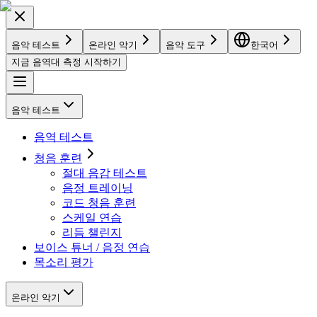
음악 테스트
온라인 악기
음악 도구
한국어
지금 음역대 측정 시작하기
음악 테스트
음역 테스트
청음 훈련
절대 음감 테스트
음정 트레이닝
코드 청음 훈련
스케일 연습
리듬 챌린지
보이스 튜너 / 음정 연습
목소리 평가
온라인 악기