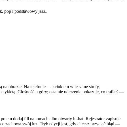
ck, pop i podstawowy jazz.
ą na obrazie. Na telefonie — kciukiem w te same strefy,
tykietą. Głośność u góry; ostatnie uderzenie pokazuje, co trafiłeś —
otem dodaj fill na tomach albo otwarty hi-hat. Rejestrator zapisuje
tce zachowa swój luz. Tryb edycji jest, gdy chcesz przyciąć błąd —