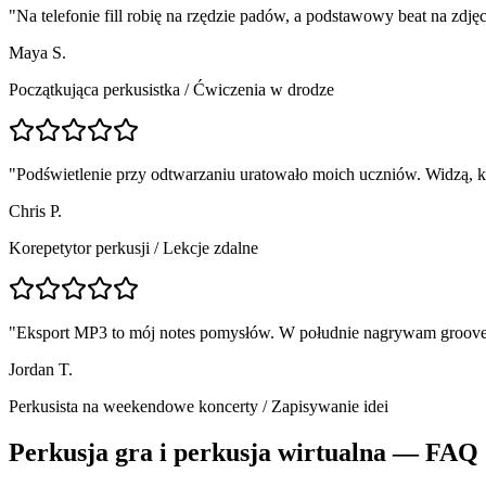
"
Na telefonie fill robię na rzędzie padów, a podstawowy beat na zdjęc
Maya S.
Początkująca perkusistka
/
Ćwiczenia w drodze
"
Podświetlenie przy odtwarzaniu uratowało moich uczniów. Widzą, któ
Chris P.
Korepetytor perkusji
/
Lekcje zdalne
"
Eksport MP3 to mój notes pomysłów. W południe nagrywam groove,
Jordan T.
Perkusista na weekendowe koncerty
/
Zapisywanie idei
Perkusja gra i perkusja wirtualna — FAQ