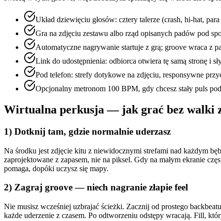
Układ dziewięciu głosów: cztery talerze (crash, hi-hat, pa
Gra na zdjęciu zestawu albo rząd opisanych padów pod spo
Automatyczne nagrywanie startuje z grą; groove wraca z pau
Link do udostępnienia: odbiorca otwiera tę samą stronę i 
Pod telefon: strefy dotykowe na zdjęciu, responsywne prz
Opcjonalny metronom 100 BPM, gdy chcesz stały puls p
Wirtualna perkusja — jak grać bez walki 
1) Dotknij tam, gdzie normalnie uderzasz
Na środku jest zdjęcie kitu z niewidocznymi strefami nad każdym bębn
zaprojektowane z zapasem, nie na piksel. Gdy na małym ekranie często
pomaga, dopóki uczysz się mapy.
2) Zagraj groove — niech nagranie złapie feel
Nie musisz wcześniej uzbrajać ścieżki. Zacznij od prostego backbeatu 
każde uderzenie z czasem. Po odtworzeniu odstępy wracają. Fill, któr