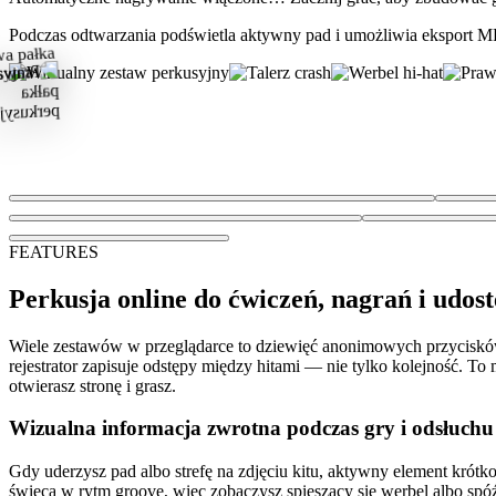
Podczas odtwarzania podświetla aktywny pad i umożliwia eksport M
FEATURES
Perkusja online do ćwiczeń, nagrań i udos
Wiele zestawów w przeglądarce to dziewięć anonimowych przycisków i k
rejestrator zapisuje odstępy między hitami — nie tylko kolejność. To 
otwierasz stronę i grasz.
Wizualna informacja zwrotna podczas gry i odsłuchu
Gdy uderzysz pad albo strefę na zdjęciu kitu, aktywny element krótk
świecą w rytm groove, więc zobaczysz spieszący się werbel albo spó