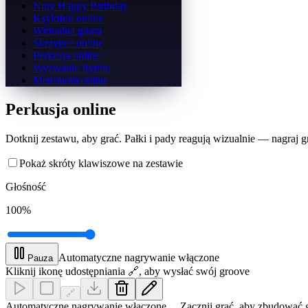
Nuty Happy Birthday
Ksylofon online
Wirtualna gitara
Skrzypce online
Perkusja online
Wyzwanie Rytmu
Metronom online
Perkusja online
Dotknij zestawu, aby grać. Pałki i pady reagują wizualnie — nagraj 
Pokaż skróty klawiszowe na zestawie
Głośność
100
%
Automatyczne nagrywanie włączone
Pauza
Kliknij ikonę udostępniania 🔗, aby wysłać swój groove
🔗
Automatyczne nagrywanie włączone… Zacznij grać, aby zbudować 