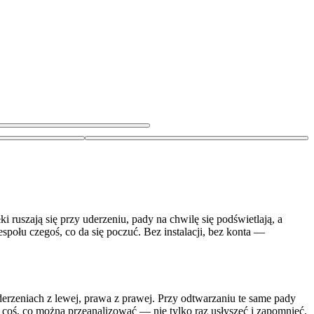
i ruszają się przy uderzeniu, pady na chwilę się podświetlają, a
espołu czegoś, co da się poczuć. Bez instalacji, bez konta —
uderzeniach z lewej, prawa z prawej. Przy odtwarzaniu te same pady
 coś, co można przeanalizować — nie tylko raz usłyszeć i zapomnieć.