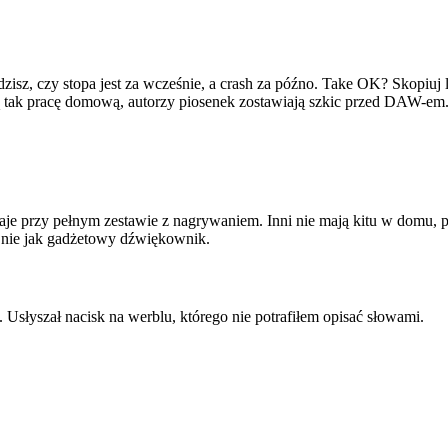
wdzisz, czy stopa jest za wcześnie, a crash za późno. Take OK? Skopiu
ą tak pracę domową, autorzy piosenek zostawiają szkic przed DAW-em
ostaje przy pełnym zestawie z nagrywaniem. Inni nie mają kitu w domu,
a nie jak gadżetowy dźwiękownik.
Usłyszał nacisk na werblu, którego nie potrafiłem opisać słowami.