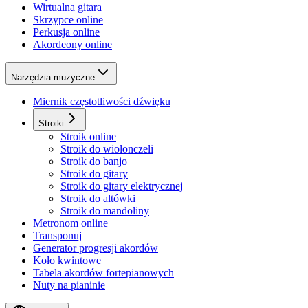
Wirtualna gitara
Skrzypce online
Perkusja online
Akordeony online
Narzędzia muzyczne
Miernik częstotliwości dźwięku
Stroiki
Stroik online
Stroik do wiolonczeli
Stroik do banjo
Stroik do gitary
Stroik do gitary elektrycznej
Stroik do altówki
Stroik do mandoliny
Metronom online
Transponuj
Generator progresji akordów
Koło kwintowe
Tabela akordów fortepianowych
Nuty na pianinie