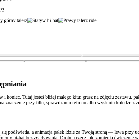
P3.
tępniania
oniec. Tutaj jesteś bliżej małego kitu: grasz na zdjęciu zestawu, pałk
ma znaczenie przy fillu, sprawdzaniu refrenu albo wysłaniu koledze z z
o się podświetla, a animacja pałek idzie za Twoją stroną — lewa przy 
źniony hi-hat bez zgadywania. Drobna rzecz, ale zamienia ćwiczenie w