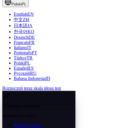
Polski
PL
English
EN
中文
ZH
日本語
JA
한국어
KO
Deutsch
DE
Français
FR
Italiano
IT
Português
PT
Türkçe
TR
Polski
PL
Español
ES
Русский
RU
Bahasa Indonesia
ID
Rozpocznij teraz skala głosu test
Powiązane narzędzia
Instrumenty online
Pianino Online