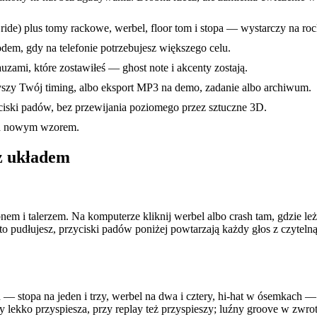
ra ride) plus tomy rackowe, werbel, floor tom i stopa — wystarczy na ro
dem, gdy na telefonie potrzebujesz większego celu.
zami, które zostawiłeś — ghost note i akcenty zostają.
słyszy Twój timing, albo eksport MP3 na demo, zadanie albo archiwum.
yciski padów, bez przewijania poziomego przez sztuczne 3D.
od nowym wzorem.
z układem
em i talerzem. Na komputerze kliknij werbel albo crash tam, gdzie leż
 pudłujesz, przyciski padów poniżej powtarzają każdy głos z czytelną e
— stopa na jeden i trzy, werbel na dwa i cztery, hi-hat w ósemkach — p
y lekko przyspiesza, przy replay też przyspieszy; luźny groove w zwro