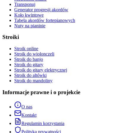
Transponuj
Generator progresji akordów
Koło kwintowe
Tabela akordów fortepianowych
Nuty na pianinie
Stroiki
Stroik online
Stroik do wiolonczeli
Stroik do banjo
Stroik do gitary
Stroik do gitary elektrycznej
Stroik do altówki
Stroik do mandoliny
Informacje prawne i o projekcie
O nas
Kontakt
Regulamin korzystania
Polityka prywatności