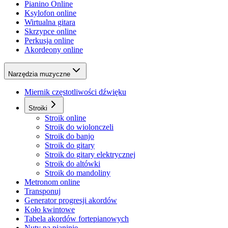
Pianino Online
Ksylofon online
Wirtualna gitara
Skrzypce online
Perkusja online
Akordeony online
Narzędzia muzyczne
Miernik częstotliwości dźwięku
Stroiki
Stroik online
Stroik do wiolonczeli
Stroik do banjo
Stroik do gitary
Stroik do gitary elektrycznej
Stroik do altówki
Stroik do mandoliny
Metronom online
Transponuj
Generator progresji akordów
Koło kwintowe
Tabela akordów fortepianowych
Nuty na pianinie