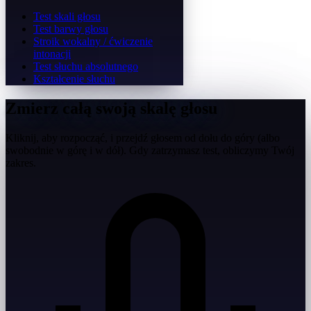
Test skali głosu
Test barwy głosu
Stroik wokalny / ćwiczenie
intonacji
Test słuchu absolutnego
Kształcenie słuchu
Zmierz całą swoją skalę głosu
Kliknij, aby rozpocząć, i przejdź głosem od dołu do góry (albo
swobodnie w górę i w dół). Gdy zatrzymasz test, obliczymy Twój
zakres.