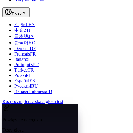
Polski
PL
English
EN
中文
ZH
日本語
JA
한국어
KO
Deutsch
DE
Français
FR
Italiano
IT
Português
PT
Türkçe
TR
Polski
PL
Español
ES
Русский
RU
Bahasa Indonesia
ID
Rozpocznij teraz skala głosu test
Powiązane narzędzia
Testy głosu