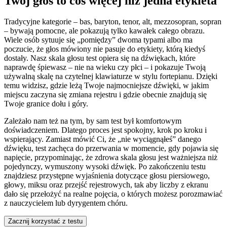
Twój głos to coś więcej niż jedna etykieta
Tradycyjne kategorie – bas, baryton, tenor, alt, mezzosopran, sopran
– bywają pomocne, ale pokazują tylko kawałek całego obrazu.
Wiele osób sytuuje się „pomiędzy” dwoma typami albo ma
poczucie, że głos mówiony nie pasuje do etykiety, którą kiedyś
dostały. Nasz skala głosu test opiera się na dźwiękach, które
naprawdę śpiewasz – nie na wieku czy płci – i pokazuje Twoją
używalną skalę na czytelnej klawiaturze w stylu fortepianu. Dzięki
temu widzisz, gdzie leżą Twoje najmocniejsze dźwięki, w jakim
miejscu zaczyna się zmiana rejestru i gdzie obecnie znajdują się
Twoje granice dołu i góry.
Zależało nam też na tym, by sam test był komfortowym
doświadczeniem. Dlatego proces jest spokojny, krok po kroku i
wspierający. Zamiast mówić Ci, że „nie wyciągnąłeś” danego
dźwięku, test zachęca do przerwania w momencie, gdy pojawia się
napięcie, przypominając, że zdrowa skala głosu jest ważniejsza niż
pojedynczy, wymuszony wysoki dźwięk. Po zakończeniu testu
znajdziesz przystępne wyjaśnienia dotyczące głosu piersiowego,
głowy, miksu oraz przejść rejestrowych, tak aby liczby z ekranu
dało się przełożyć na realne pojęcia, o których możesz porozmawiać
z nauczycielem lub dyrygentem chóru.
Zacznij korzystać z testu