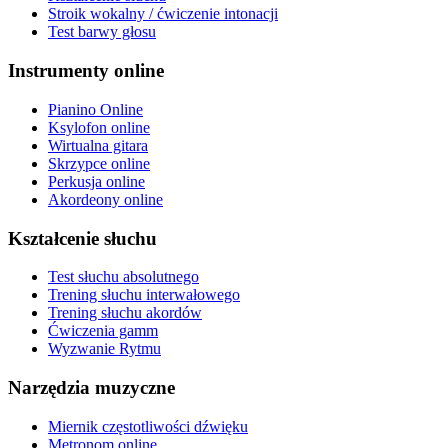
Stroik wokalny / ćwiczenie intonacji
Test barwy głosu
Instrumenty online
Pianino Online
Ksylofon online
Wirtualna gitara
Skrzypce online
Perkusja online
Akordeony online
Kształcenie słuchu
Test słuchu absolutnego
Trening słuchu interwałowego
Trening słuchu akordów
Ćwiczenia gamm
Wyzwanie Rytmu
Narzędzia muzyczne
Miernik częstotliwości dźwięku
Metronom online