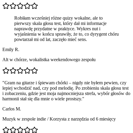
Robiłam wcześniej różne quizy wokalne, ale to
pierwszy skala głosu test, który dał mi informacje
naprawdę przydatne w praktyce. Wykres nut i
wyjaśnienia w końcu sprawiły, że to, co dyrygent chóru
powtarzał mi od lat, zaczęło mieć sens.
Emily R.
Alt w chórze, wokalistka weekendowego zespołu
"
Gram na gitarze i śpiewam chórki – nigdy nie byłem pewien, czy
lepiej wchodzić nad, czy pod melodię. Po zrobieniu skala głosu test
i zobaczeniu, gdzie jest moja najmocniejsza strefa, wybór głosów do
harmonii stał się dla mnie o wiele prostszy.
"
Carlos M.
Muzyk w zespole indie
/
Korzysta z narzędzia od 6 miesięcy