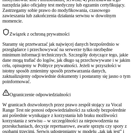
narzędzia jako oficjalny test medyczny lub egzamin certyfikujący.
Zastrzegamy sobie prawo do modyfikowania, czasowego
zawieszania lub zakończenia działania serwisu w dowolnym
momencie.
Związek z ochroną prywatności
Staramy się przetwarzać jak najwięcej danych bezpośrednio w
przeglądarce i przechowywać na serwerze tylko niezbędne
minimum informacji technicznych. Szczegóły dotyczące tego, jakie
dane mogą trafiać do logów, jak długo są przechowywane i w jakim
celu, opisujemy w Polityce prywatności. Jeżeli w przyszłości w
istotny sposób zmienimy sposób przetwarzania danych,
zaktualizujemy odpowiednie dokumenty i postaramy się jasno o tym
poinformować.
Ograniczenie odpowiedzialności
W granicach dozwolonych przez prawo zespół stojący za Vocal
Range Test nie ponosi odpowiedzialności za szkody bezpośrednie
ani pośrednie wynikające z korzystania lub braku możliwości
korzystania z serwisu – w szczególności za niepowodzenia na
przesłuchaniach, decyzje repertuarowe, awarie sprzętu czy spory z
osobami trzecimi. Serwis udostępniamy w modelu „tak jak jest” i