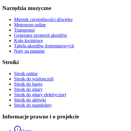
Narzędzia muzyczne
Miernik częstotliwości dźwięku
Metronom online
Transponuj
Generator progresji akordów
Koło kwintowe
Tabela akordów fortepianowych
Nuty na pianinie
Stroiki
Stroik online
Stroik do wiolonczeli
Stroik do banjo
Stroik do gitary
Stroik do gitary elektrycznej
Stroik do altówki
Stroik do mandoliny
Informacje prawne i o projekcie
O nas