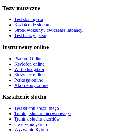
Testy muzyczne
Test skali głosu
Kształcenie słuchu
Stroik wokalny / ćwiczenie intonacji
Test barwy głosu
Instrumenty online
Pianino Online
Ksylofon online
Wirtualna gitara
Skrzypce online
Perkusja online
Akordeony online
Kształcenie słuchu
Test słuchu absolutnego
Trening słuchu interwałowego
Trening słuchu akordów
Ćwiczenia gamm
Wyzwanie Rytmu