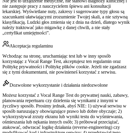
Nie jest to urządzenie medyczne, nie stanowi diagnozy klinicznej i
nie zastępuje pracy z nauczycielem śpiewu ani konsultacji
lekarskiej. Wyświetlane nuty, zakresy i sugerowane typy głosu są
szacunkami ułatwiającymi zrozumienie Twojej skali, a nie sztywną
klasyfikacją. Ludzki głos zmienia się z dnia na dzień, dlatego wynik
należy traktować jako migawkę z danej chwili, a nie stały
„certyfikat umiejętności”.
Akceptacja regulaminu
Wchodząc na stronę, uruchamiając test lub w inny sposób
korzystając z Vocal Range Test, akceptujesz ten regulamin oraz
Politykę prywatności i Politykę plików cookie. Jeżeli nie zgadzasz
się z tymi dokumentami, nie powinieneś korzystać z serwisu.
Dozwolone wykorzystanie i działania niedozwolone
Możesz korzystać z Vocal Range Test do prywatnej nauki, zabawy,
planowania repertuaru czy dzielenia się wynikami z innymi w
życzliwy sposób. Prosimy jednak, abyś NIE: 1) używał serwisu w
sposób naruszający obowiązujące prawo lub dobre obyczaje; 2)
wykorzystywał zrzuty ekranu lub wyniki testu do wyśmiewania,
ośmieszania lub nękania innych osób; 3) próbował przeciążać,
atakować, odwracać logikę działania (reverse‑engineering) czy
modyfikować kod i infrastrukturę serwisu; 4) przedstawiał tego