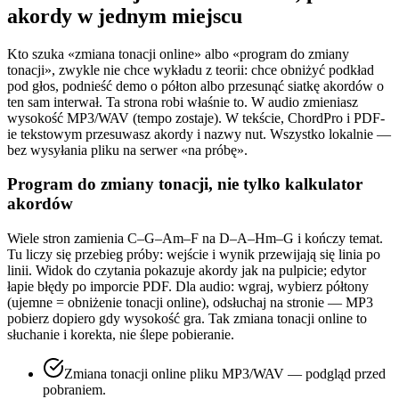
akordy w jednym miejscu
Kto szuka «zmiana tonacji online» albo «program do zmiany
tonacji», zwykle nie chce wykładu z teorii: chce obniżyć podkład
pod głos, podnieść demo o półton albo przesunąć siatkę akordów o
ten sam interwał. Ta strona robi właśnie to. W audio zmieniasz
wysokość MP3/WAV (tempo zostaje). W tekście, ChordPro i PDF-
ie tekstowym przesuwasz akordy i nazwy nut. Wszystko lokalnie —
bez wysyłania pliku na serwer «na próbę».
Program do zmiany tonacji, nie tylko kalkulator
akordów
Wiele stron zamienia C–G–Am–F na D–A–Hm–G i kończy temat.
Tu liczy się przebieg próby: wejście i wynik przewijają się linia po
linii. Widok do czytania pokazuje akordy jak na pulpicie; edytor
łapie błędy po imporcie PDF. Dla audio: wgraj, wybierz półtony
(ujemne = obniżenie tonacji online), odsłuchaj na stronie — MP3
pobierz dopiero gdy wysokość gra. Tak zmiana tonacji online to
słuchanie i korekta, nie ślepe pobieranie.
Zmiana tonacji online pliku MP3/WAV — podgląd przed
pobraniem.