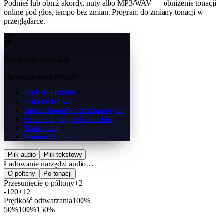
Podnieś lub obniż akordy, nuty albo MP3/WAV — obniżenie tonacji
online pod głos, tempo bez zmian. Program do zmiany tonacji w
przeglądarce.
Powiązane narzędzia
Narzędzia teorii muzyki
Nuty na pianinie
Koło kwintowe
Tabela akordów fortepianowych
Generator progresji akordów
Transponuj
Pianino Online
Plik audio
Plik tekstowy
Ładowanie narzędzi audio…
O półtony
Po tonacji
Przesunięcie o półtony
+2
-12
0
+12
Prędkość odtwarzania
100%
50
%
100
%
150
%