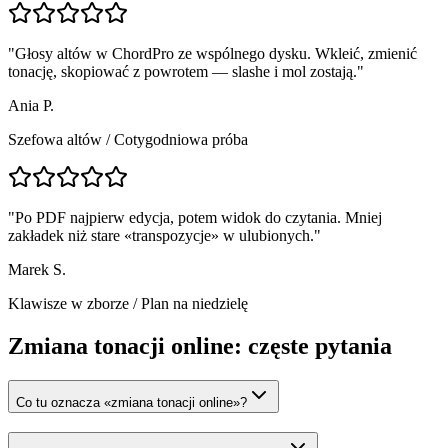
"
Głosy altów w ChordPro ze wspólnego dysku. Wkleić, zmienić
tonację, skopiować z powrotem — slashe i mol zostają.
"
Ania P.
Szefowa altów
/
Cotygodniowa próba
"
Po PDF najpierw edycja, potem widok do czytania. Mniej
zakładek niż stare «transpozycje» w ulubionych.
"
Marek S.
Klawisze w zborze
/
Plan na niedzielę
Zmiana tonacji online: częste pytania
Co tu oznacza «zmiana tonacji online»?