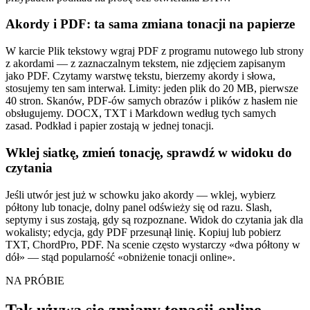
Akordy i PDF: ta sama zmiana tonacji na papierze
W karcie Plik tekstowy wgraj PDF z programu nutowego lub strony
z akordami — z zaznaczalnym tekstem, nie zdjęciem zapisanym
jako PDF. Czytamy warstwę tekstu, bierzemy akordy i słowa,
stosujemy ten sam interwał. Limity: jeden plik do 20 MB, pierwsze
40 stron. Skanów, PDF-ów samych obrazów i plików z hasłem nie
obsługujemy. DOCX, TXT i Markdown według tych samych
zasad. Podkład i papier zostają w jednej tonacji.
Wklej siatkę, zmień tonację, sprawdź w widoku do
czytania
Jeśli utwór jest już w schowku jako akordy — wklej, wybierz
półtony lub tonacje, dolny panel odświeży się od razu. Slash,
septymy i sus zostają, gdy są rozpoznane. Widok do czytania jak dla
wokalisty; edycja, gdy PDF przesunął linię. Kopiuj lub pobierz
TXT, ChordPro, PDF. Na scenie często wystarczy «dwa półtony w
dół» — stąd popularność «obniżenie tonacji online».
NA PRÓBIE
Tak używa się zmiany tonacji online