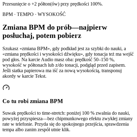
Przesunięcie o +2 półton(ów) przy prędkości 100%.
BPM · TEMPO · WYSOKOŚĆ
Zmiana BPM do prób—najpierw
posłuchaj, potem pobierz
Szukasz «zmiana BPM», gdy podkład jest za szybki do nauki, a
«zmiana prędkości i wysokości dźwięku», gdy tonacja też ma wejść
pod głos. Na karcie Audio masz oba: prędkość 50–150 %,
wysokość w półtonach lub z/do tonacji, podgląd przed zapisem.
Jeśli siatka papierowa ma iść za nową wysokością, transponuj
akordy w karcie Tekst.
Co tu robi zmiana BPM
Suwak prędkości to time-stretch: poniżej 100 % zwalnia do nauki,
powyżej przyspiesza—bez chipmunkowego efektu zwykłej zmiany
rate w telefonie. Przyda się do spokojnego przejścia, sprawdzenia
tempa albo zanim zespół utnie klik.