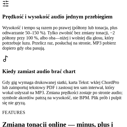
Prędkość i wysokość audio jednym przebiegiem
Wysokość i tempo są razem po prawej (półtony lub tonacja, plus
odtwarzanie 50–150 %). Tylko zwolnić bez zmiany tonacji, −2
półtony przy 100 %, albo oba—niżej i wolniej dla głosu, który
potrzebuje luzu. Przelicz raz, posłuchaj na stronie, MP3 pobierz
dopiero gdy oba pasują.
Kiedy zamiast audio brać chart
Gdy gig wymaga drukowanej siatki, karta Tekst: wklej ChordPro
lub zaimportuj tekstowy PDF i zastosuj ten sam interwał, który
wokal usłyszał na MP3. Zmiana prędkości zostaje po stronie audio;
symbole akordów patrzą na wysokość, nie BPM. Plik prób i pulpit
się nie gryzą.
FEATURES
Zmiana tonacji online — minus, plus i