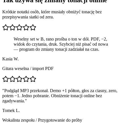
Krótkie notatki osób, które musiały obniżyć tonację bez
przepisywania siatki od zera.
Weselny set w B, rano prośba o ton w dół. PDF, −2,
widok do czytania, druk. Szybciej niż pisać od nowa
— program do zmiany tonacji zadziałał na czas.
Kasia W.
Gitara weselna / import PDF
"
Podgląd MP3 przekonał. Demo +1 półton, głos za ciasny, zero,
potem −1. Jedno pobranie. Obniżenie tonacji online bez
zgadywania.
"
Tomek L.
Wokalista zespołu
/
Przygotowanie do próby