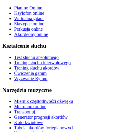
Pianino Online
Ksylofon online
Wirtualna gitara
Skrzypce online
Perkusja online
Akordeony online
Kształcenie słuchu
Test słuchu absolutnego
Trening słuchu interwałowego
Trening słuchu akordów
Ćwiczenia gamm
Wyzwanie Rytmu
Narzędzia muzyczne
Miernik częstotliwości dźwięku
Metronom online
Transponuj
Generator progresji akordów
Koło kwintowe
Tabela akordów fortepianowych