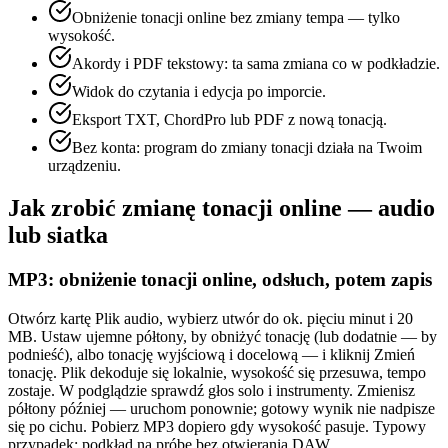
Obniżenie tonacji online bez zmiany tempa — tylko
wysokość.
Akordy i PDF tekstowy: ta sama zmiana co w podkładzie.
Widok do czytania i edycja po imporcie.
Eksport TXT, ChordPro lub PDF z nową tonacją.
Bez konta: program do zmiany tonacji działa na Twoim
urządzeniu.
Jak zrobić zmianę tonacji online — audio
lub siatka
MP3: obniżenie tonacji online, odsłuch, potem zapis
Otwórz kartę Plik audio, wybierz utwór do ok. pięciu minut i 20
MB. Ustaw ujemne półtony, by obniżyć tonację (lub dodatnie — by
podnieść), albo tonację wyjściową i docelową — i kliknij Zmień
tonację. Plik dekoduje się lokalnie, wysokość się przesuwa, tempo
zostaje. W podglądzie sprawdź głos solo i instrumenty. Zmienisz
półtony później — uruchom ponownie; gotowy wynik nie nadpisze
się po cichu. Pobierz MP3 dopiero gdy wysokość pasuje. Typowy
przypadek: podkład na próbę bez otwierania DAW.