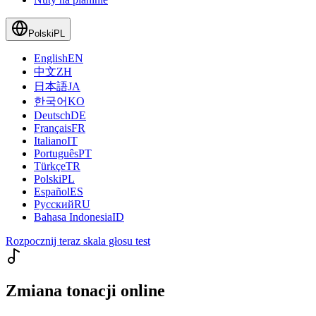
Polski
PL
English
EN
中文
ZH
日本語
JA
한국어
KO
Deutsch
DE
Français
FR
Italiano
IT
Português
PT
Türkçe
TR
Polski
PL
Español
ES
Русский
RU
Bahasa Indonesia
ID
Rozpocznij teraz skala głosu test
Zmiana tonacji online