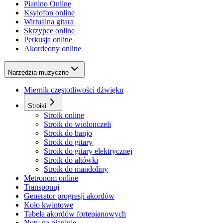
Pianino Online
Ksylofon online
Wirtualna gitara
Skrzypce online
Perkusja online
Akordeony online
Narzędzia muzyczne
Miernik częstotliwości dźwięku
Stroiki
Stroik online
Stroik do wiolonczeli
Stroik do banjo
Stroik do gitary
Stroik do gitary elektrycznej
Stroik do altówki
Stroik do mandoliny
Metronom online
Transponuj
Generator progresji akordów
Koło kwintowe
Tabela akordów fortepianowych
Nuty na pianinie