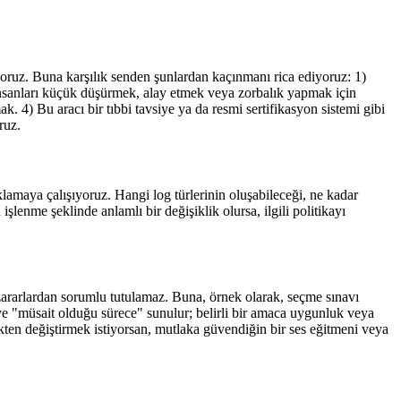
yoruz. Buna karşılık senden şunlardan kaçınmanı rica ediyoruz: 1)
 insanları küçük düşürmek, alay etmek veya zorbalık yapmak için
 4) Bu aracı bir tıbbi tavsiye ya da resmi sertifikasyon sistemi gibi
ruz.
maya çalışıyoruz. Hangi log türlerinin oluşabileceği, ne kadar
işlenme şeklinde anlamlı bir değişiklik olursa, ilgili politikayı
 zararlardan sorumlu tutulamaz. Buna, örnek olarak, seçme sınavı
 ve "müsait olduğu sürece" sunulur; belirli bir amaca uygunluk veya
kten değiştirmek istiyorsan, mutlaka güvendiğin bir ses eğitmeni veya