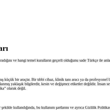
arı
yaradığını ve hangi temel kuralların geçerli olduğunu sade Türkçe ile anl
ış küçük bir araçtır. Bir tıbbi cihaz, klinik tanı aracı ya da profesyonel
zırlanmış yaklaşık bilgilerdir, kesin ve değişmez etiketler değildir. İnsa
ika” olarak değil.
 şekilde kullandığında, bu kullanım şartlarını ve ayrıca Gizlilik Politika