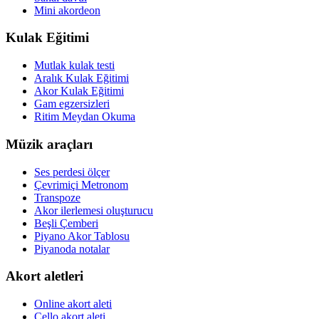
Mini akordeon
Kulak Eğitimi
Mutlak kulak testi
Aralık Kulak Eğitimi
Akor Kulak Eğitimi
Gam egzersizleri
Ritim Meydan Okuma
Müzik araçları
Ses perdesi ölçer
Çevrimiçi Metronom
Transpoze
Akor ilerlemesi oluşturucu
Beşli Çemberi
Piyano Akor Tablosu
Piyanoda notalar
Akort aletleri
Online akort aleti
Çello akort aleti