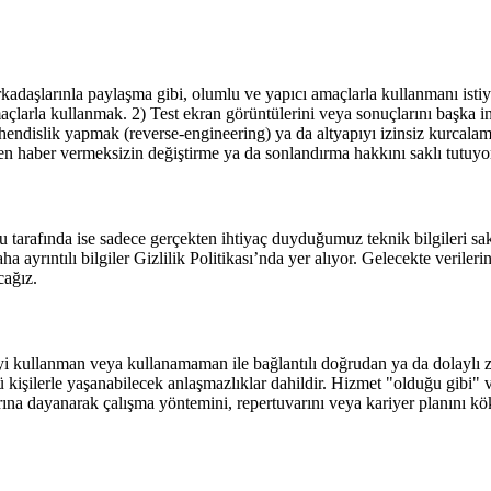
kadaşlarınla paylaşma gibi, olumlu ve yapıcı amaçlarla kullanmanı isti
maçlarla kullanmak. 2) Test ekran görüntülerini veya sonuçlarını başka
ndislik yapmak (reverse‑engineering) ya da altyapıyı izinsiz kurcalamak.
en haber vermeksizin değiştirme ya da sonlandırma hakkını saklı tutuyo
rafında ise sadece gerçekten ihtiyaç duyduğumuz teknik bilgileri sakla
 ayrıntılı bilgiler Gizlilik Politikası’nda yer alıyor. Gelecekte verilerin 
cağız.
teyi kullanman veya kullanamaman ile bağlantılı doğrudan ya da dolaylı
ü kişilerle yaşanabilecek anlaşmazlıklar dahildir. Hizmet "olduğu gibi"
rına dayanarak çalışma yöntemini, repertuvarını veya kariyer planını kö