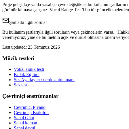
Proje geliştikçe ya da yasal çerçeve değiştikçe, bu kullanım şartların
görünür kılmaya çalışırız. Vocal Range Test’i bu tür güncellemelerden
Şartlarla ilgili sorular
Bu kullanım şartlarıyla ilgili soruların veya çekincelerin varsa, "Ha
veremiyoruz; yine de bu metnin açık ve dürüst olmasına önem veriyoruz
Last updated
:
23 Temmuz 2026
Müzik testleri
Vokal aralık testi
Kulak Eğitimi
Ses Ayarlayıcı / perde antrenmanı
Ses testi
Çevrimiçi enstrümanlar
Cevrimici Piyano
Çevrimiçi Ksilofon
Sanal Gitar
Sanal keman
Sanal davul