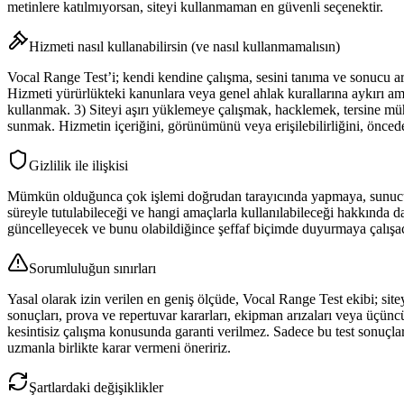
metinlere katılmıyorsan, siteyi kullanmaman en güvenli seçenektir.
Hizmeti nasıl kullanabilirsin (ve nasıl kullanmamalısın)
Vocal Range Test’i; kendi kendine çalışma, sesini tanıma ve sonucu ar
Hizmeti yürürlükteki kanunlara veya genel ahlak kurallarına aykırı a
kullanmak. 3) Siteyi aşırı yüklemeye çalışmak, hacklemek, tersine mühe
sunmak. Hizmetin içeriğini, görünümünü veya erişilebilirliğini, önced
Gizlilik ile ilişkisi
Mümkün olduğunca çok işlemi doğrudan tarayıcında yapmaya, sunucu ta
süreyle tutulabileceği ve hangi amaçlarla kullanılabileceği hakkında daha
güncelleyecek ve bunu olabildiğince şeffaf biçimde duyurmaya çalışa
Sorumluluğun sınırları
Yasal olarak izin verilen en geniş ölçüde, Vocal Range Test ekibi; si
sonuçları, prova ve repertuvar kararları, ekipman arızaları veya üçünc
kesintisiz çalışma konusunda garanti verilmez. Sadece bu test sonuçla
uzmanla birlikte karar vermeni öneririz.
Şartlardaki değişiklikler