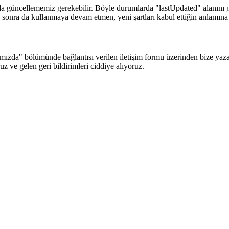
ı da güncellememiz gerekebilir. Böyle durumlarda "lastUpdated" alanını g
 sonra da kullanmaya devam etmen, yeni şartları kabul ettiğin anlamına 
kkımızda" bölümünde bağlantısı verilen iletişim formu üzerinden bize ya
 ve gelen geri bildirimleri ciddiye alıyoruz.