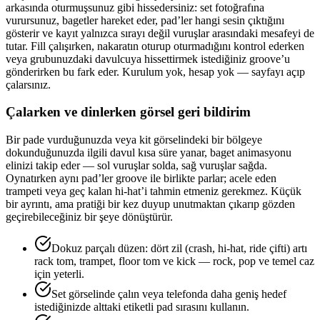
arkasında oturmuşsunuz gibi hissedersiniz: set fotoğrafına
vurursunuz, bagetler hareket eder, pad’ler hangi sesin çıktığını
gösterir ve kayıt yalnızca sırayı değil vuruşlar arasındaki mesafeyi de
tutar. Fill çalışırken, nakaratın oturup oturmadığını kontrol ederken
veya grubunuzdaki davulcuya hissettirmek istediğiniz groove’u
gönderirken bu fark eder. Kurulum yok, hesap yok — sayfayı açıp
çalarsınız.
Çalarken ve dinlerken görsel geri bildirim
Bir pade vurduğunuzda veya kit görselindeki bir bölgeye
dokunduğunuzda ilgili davul kısa süre yanar, baget animasyonu
elinizi takip eder — sol vuruşlar solda, sağ vuruşlar sağda.
Oynatırken aynı pad’ler groove ile birlikte parlar; acele eden
trampeti veya geç kalan hi-hat’i tahmin etmeniz gerekmez. Küçük
bir ayrıntı, ama pratiği bir kez duyup unutmaktan çıkarıp gözden
geçirebileceğiniz bir şeye dönüştürür.
Dokuz parçalı düzen: dört zil (crash, hi-hat, ride çifti) artı
rack tom, trampet, floor tom ve kick — rock, pop ve temel caz
için yeterli.
Set görselinde çalın veya telefonda daha geniş hedef
istediğinizde alttaki etiketli pad sırasını kullanın.