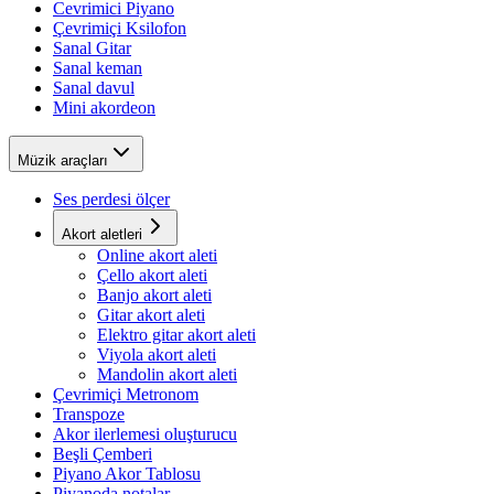
Cevrimici Piyano
Çevrimiçi Ksilofon
Sanal Gitar
Sanal keman
Sanal davul
Mini akordeon
Müzik araçları
Ses perdesi ölçer
Akort aletleri
Online akort aleti
Çello akort aleti
Banjo akort aleti
Gitar akort aleti
Elektro gitar akort aleti
Viyola akort aleti
Mandolin akort aleti
Çevrimiçi Metronom
Transpoze
Akor ilerlemesi oluşturucu
Beşli Çemberi
Piyano Akor Tablosu
Piyanoda notalar