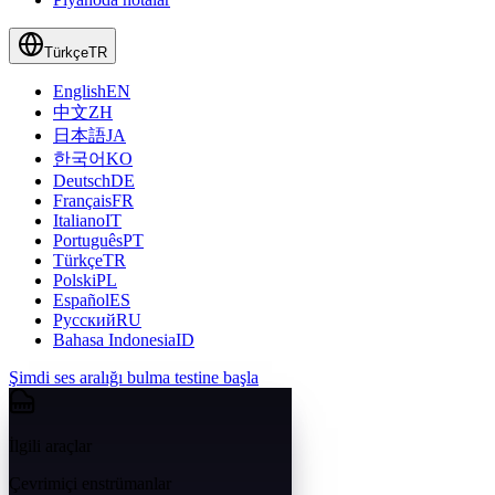
Türkçe
TR
English
EN
中文
ZH
日本語
JA
한국어
KO
Deutsch
DE
Français
FR
Italiano
IT
Português
PT
Türkçe
TR
Polski
PL
Español
ES
Русский
RU
Bahasa Indonesia
ID
Şimdi ses aralığı bulma testine başla
İlgili araçlar
Çevrimiçi enstrümanlar