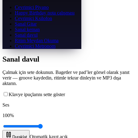
Cevrimici Piyano
Happy Birthday nota çalışması
Çevrimiçi Ksilofon
Sanal Gitar
Sanal keman
Sanal davul
Ritim Meydan Okuma
Çevrimiçi Metronom
Sanal davul
Çalmak için sete dokunun. Bagetler ve pad’ler görsel olarak yanıt
verir — groove kaydedin, ritimle tekrar dinleyin ve MP3 dışa
aktarın.
Klavye ipuçlarını sette göster
Ses
100
%
Otomatik kayıt açık
Duraklat