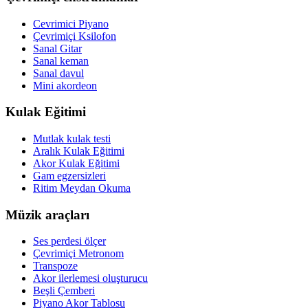
Cevrimici Piyano
Çevrimiçi Ksilofon
Sanal Gitar
Sanal keman
Sanal davul
Mini akordeon
Kulak Eğitimi
Mutlak kulak testi
Aralık Kulak Eğitimi
Akor Kulak Eğitimi
Gam egzersizleri
Ritim Meydan Okuma
Müzik araçları
Ses perdesi ölçer
Çevrimiçi Metronom
Transpoze
Akor ilerlemesi oluşturucu
Beşli Çemberi
Piyano Akor Tablosu