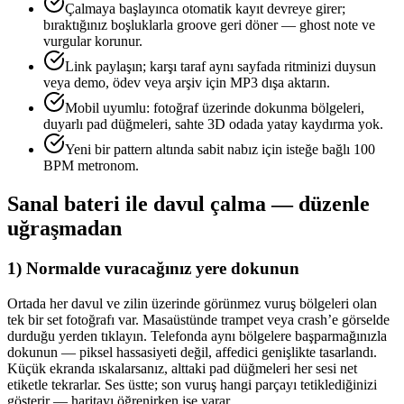
Çalmaya başlayınca otomatik kayıt devreye girer;
bıraktığınız boşluklarla groove geri döner — ghost note ve
vurgular korunur.
Link paylaşın; karşı taraf aynı sayfada ritminizi duysun
veya demo, ödev veya arşiv için MP3 dışa aktarın.
Mobil uyumlu: fotoğraf üzerinde dokunma bölgeleri,
duyarlı pad düğmeleri, sahte 3D odada yatay kaydırma yok.
Yeni bir pattern altında sabit nabız için isteğe bağlı 100
BPM metronom.
Sanal bateri ile davul çalma — düzenle
uğraşmadan
1) Normalde vuracağınız yere dokunun
Ortada her davul ve zilin üzerinde görünmez vuruş bölgeleri olan
tek bir set fotoğrafı var. Masaüstünde trampet veya crash’e görselde
durduğu yerden tıklayın. Telefonda aynı bölgelere başparmağınızla
dokunun — piksel hassasiyeti değil, affedici genişlikte tasarlandı.
Küçük ekranda ıskalarsanız, alttaki pad düğmeleri her sesi net
etiketle tekrarlar. Ses üstte; son vuruş hangi parçayı tetiklediğinizi
gösterir — haritayı öğrenirken işe yarar.