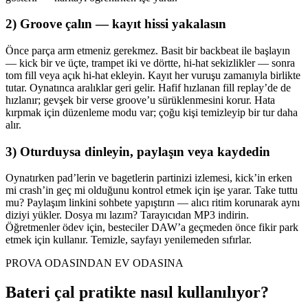
2) Groove çalın — kayıt hissi yakalasın
Önce parça arm etmeniz gerekmez. Basit bir backbeat ile başlayın
— kick bir ve üçte, trampet iki ve dörtte, hi-hat sekizlikler — sonra
tom fill veya açık hi-hat ekleyin. Kayıt her vuruşu zamanıyla birlikte
tutar. Oynatınca aralıklar geri gelir. Hafif hızlanan fill replay’de de
hızlanır; gevşek bir verse groove’u sürüklenmesini korur. Hata
kırpmak için düzenleme modu var; çoğu kişi temizleyip bir tur daha
alır.
3) Oturduysa dinleyin, paylaşın veya kaydedin
Oynatırken pad’lerin ve bagetlerin partinizi izlemesi, kick’in erken
mi crash’in geç mi olduğunu kontrol etmek için işe yarar. Take tuttu
mu? Paylaşım linkini sohbete yapıştırın — alıcı ritim korunarak aynı
diziyi yükler. Dosya mı lazım? Tarayıcıdan MP3 indirin.
Öğretmenler ödev için, besteciler DAW’a geçmeden önce fikir park
etmek için kullanır. Temizle, sayfayı yenilemeden sıfırlar.
PROVA ODASINDAN EV ODASINA
Bateri çal pratikte nasıl kullanılıyor?