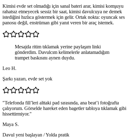
Kimisi evde set olmadığı için sanal bateri arar, kimisi komşuyu
rahatsız etmeyecek sessiz bir saat, kimisi davulcuya ne demek
istediğini hızlıca göstermek için gelir. Ortak nokta: oyuncak ses
panosu değil, enstrüman gibi yanıt veren bir araç istemek.
Mesajda ritim tıklamak yerine paylaşım linki
gönderdim. Davulcım kelimelerle anlatamadığım
trampet baskısını aynen duydu.
Leo H.
Şarkı yazarı, evde set yok
"
Telefonda fill’leri alttaki pad sırasında, ana beat’i fotoğrafta
çalıyorum. Görselde hareket eden bagetler tabloya tıklamak gibi
hissettirmiyor.
"
Maya S.
Davul yeni başlayan
/
Yolda pratik