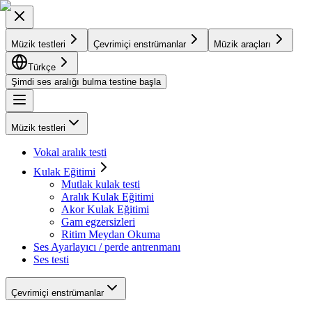
Müzik testleri
Çevrimiçi enstrümanlar
Müzik araçları
Türkçe
Şimdi ses aralığı bulma testine başla
Müzik testleri
Vokal aralık testi
Kulak Eğitimi
Mutlak kulak testi
Aralık Kulak Eğitimi
Akor Kulak Eğitimi
Gam egzersizleri
Ritim Meydan Okuma
Ses Ayarlayıcı / perde antrenmanı
Ses testi
Çevrimiçi enstrümanlar