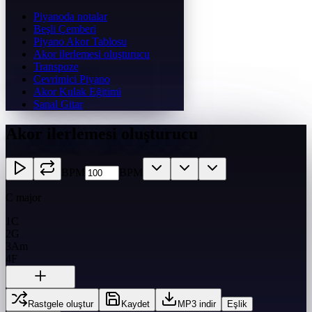
Piyanoda notalar
Beşli Çemberi
Piyano Akor Tablosu
Akor ilerlemesi oluşturucu
Transpoze
Cevrimici Piyano
Akor Kulak Eğitimi
Sanal Gitar
Akor ilerlemesi oluşturucu
BPM
BPM
C major
1
C
2
G
3
Am
4
F
Rastgele oluştur
Kaydet
MP3 indir
Eşlik