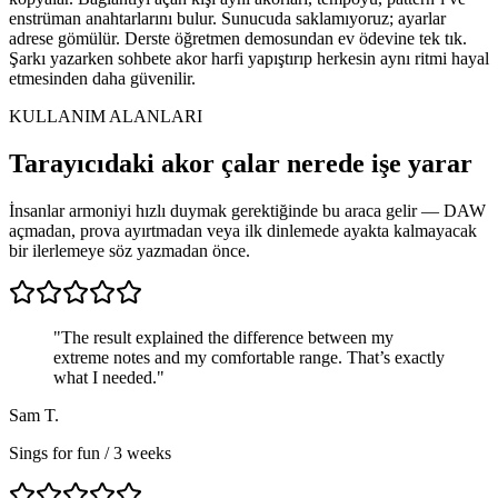
enstrüman anahtarlarını bulur. Sunucuda saklamıyoruz; ayarlar
adrese gömülür. Derste öğretmen demosundan ev ödevine tek tık.
Şarkı yazarken sohbete akor harfi yapıştırıp herkesin aynı ritmi hayal
etmesinden daha güvenilir.
KULLANIM ALANLARI
Tarayıcıdaki akor çalar nerede işe yarar
İnsanlar armoniyi hızlı duymak gerektiğinde bu araca gelir — DAW
açmadan, prova ayırtmadan veya ilk dinlemede ayakta kalmayacak
bir ilerlemeye söz yazmadan önce.
"The result explained the difference between my
extreme notes and my comfortable range. That’s exactly
what I needed."
Sam T.
Sings for fun / 3 weeks