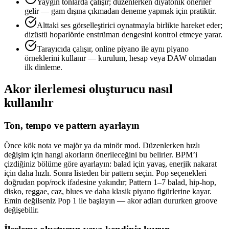
Yaygın tonlarda çalışır; düzenlerken diyatonik öneriler
gelir — gam dışına çıkmadan deneme yapmak için pratiktir.
Alttaki ses görselleştirici oynatmayla birlikte hareket eder;
dizüstü hoparlörde enstrüman dengesini kontrol etmeye yarar.
Tarayıcıda çalışır, online piyano ile aynı piyano
örneklerini kullanır — kurulum, hesap veya DAW olmadan
ilk dinleme.
Akor ilerlemesi oluşturucu nasıl
kullanılır
Ton, tempo ve pattern ayarlayın
Önce kök nota ve majör ya da minör mod. Düzenlerken hızlı
değişim için hangi akorların önerileceğini bu belirler. BPM’i
çizdiğiniz bölüme göre ayarlayın: balad için yavaş, enerjik nakarat
için daha hızlı. Sonra listeden bir pattern seçin. Pop seçenekleri
doğrudan pop/rock ifadesine yakındır; Pattern 1–7 balad, hip-hop,
disko, reggae, caz, blues ve daha klasik piyano figürlerine kayar.
Emin değilseniz Pop 1 ile başlayın — akor adları dururken groove
değişebilir.