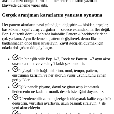
arasında hızlı döngü kurmak — her seferinde tablo yazmadan
klavyede deneme yapar gibi.
Gerçek aranjman kararlarını yansıtan oynatma
Her pattern akorların nasıl çalındığını değiştirir — bloklar, arpejler,
bas kökleri, zayıf vuruş vurguları — sadece ekrandaki harfler değil.
Pop 1 düzenli dörtlük nabızda kalabilir; Pattern 4 backbeat’e daha
çok yaslanır. Aynı ilerlemede pattern değiştirerek demo fikrine
bağlanmadan önce hissi kıyaslayın. Zayıf geçişleri duymak için
odada dolaşırken döngüyü açın.
On bir eşlik stili: Pop 1–3, Rock ve Pattern 1–7 aynı akor
sırasında ritmi ve voicing’i farklı şekillendirir.
Paylaşılabilir bağlantılar ton, mod, tempo, pattern,
enstrüman karışımı ve her akorun vuruş uzunluğunu aynen
geri yükler.
Eşlik paneli: piyano, davul ve gitarı açıp kapatarak
ilerlemenin ne kadar armonik destek istediğini duyarsınız.
Düzenlenebilir zaman çizelgesi: tıklayarak kalite veya kök
değiştirin, vuruşları ayarlayın, uzun basarak sıralayın, + ile
yeni akor ekleyin.