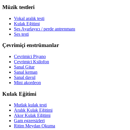
Müzik testleri
Vokal aralık testi
Kulak Eğitimi
Ses Ayarlayıcı / perde antrenmanı
Ses testi
Çevrimiçi enstrümanlar
Cevrimici Piyano
Çevrimiçi Ksilofon
Sanal Gitar
Sanal keman
Sanal davul
Mini akordeon
Kulak Eğitimi
Mutlak kulak testi
Aralık Kulak Eğitimi
Akor Kulak Eğitimi
Gam egzersizleri
Ritim Meydan Okuma