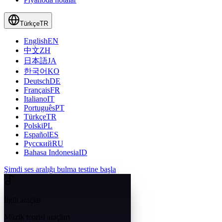
Türkçe
TR
English
EN
中文
ZH
日本語
JA
한국어
KO
Deutsch
DE
Français
FR
Italiano
IT
Português
PT
Türkçe
TR
Polski
PL
Español
ES
Русский
RU
Bahasa Indonesia
ID
Şimdi ses aralığı bulma testine başla
İlgili araçlar
Müzik teorisi araçları