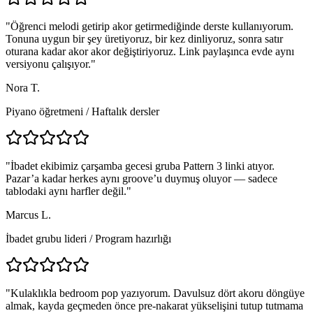
"
Öğrenci melodi getirip akor getirmediğinde derste kullanıyorum.
Tonuna uygun bir şey üretiyoruz, bir kez dinliyoruz, sonra satır
oturana kadar akor akor değiştiriyoruz. Link paylaşınca evde aynı
versiyonu çalışıyor.
"
Nora T.
Piyano öğretmeni
/
Haftalık dersler
"
İbadet ekibimiz çarşamba gecesi gruba Pattern 3 linki atıyor.
Pazar’a kadar herkes aynı groove’u duymuş oluyor — sadece
tablodaki aynı harfler değil.
"
Marcus L.
İbadet grubu lideri
/
Program hazırlığı
"
Kulaklıkla bedroom pop yazıyorum. Davulsuz dört akoru döngüye
almak, kayda geçmeden önce pre-nakarat yükselişini tutup tutmama