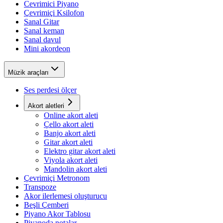
Cevrimici Piyano
Çevrimiçi Ksilofon
Sanal Gitar
Sanal keman
Sanal davul
Mini akordeon
Müzik araçları
Ses perdesi ölçer
Akort aletleri
Online akort aleti
Çello akort aleti
Banjo akort aleti
Gitar akort aleti
Elektro gitar akort aleti
Viyola akort aleti
Mandolin akort aleti
Çevrimiçi Metronom
Transpoze
Akor ilerlemesi oluşturucu
Beşli Çemberi
Piyano Akor Tablosu
Piyanoda notalar