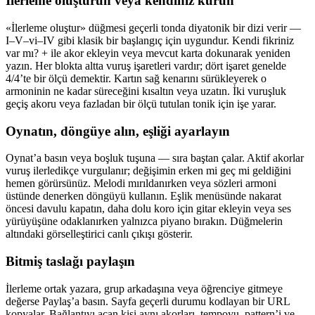
İlerleme oluşturun veya kendiniz kurun
«İlerleme oluştur» düğmesi geçerli tonda diyatonik bir dizi verir —
I–V–vi–IV gibi klasik bir başlangıç için uygundur. Kendi fikriniz
var mı? + ile akor ekleyin veya mevcut karta dokunarak yeniden
yazın. Her blokta altta vuruş işaretleri vardır; dört işaret genelde
4/4’te bir ölçü demektir. Kartın sağ kenarını sürükleyerek o
armoninin ne kadar süreceğini kısaltın veya uzatın. İki vuruşluk
geçiş akoru veya fazladan bir ölçü tutulan tonik için işe yarar.
Oynatın, döngüye alın, eşliği ayarlayın
Oynat’a basın veya boşluk tuşuna — sıra baştan çalar. Aktif akorlar
vuruş ilerledikçe vurgulanır; değişimin erken mi geç mi geldiğini
hemen görürsünüz. Melodi mırıldanırken veya sözleri armoni
üstünde denerken döngüyü kullanın. Eşlik menüsünde nakarat
öncesi davulu kapatın, daha dolu koro için gitar ekleyin veya ses
yürüyüşüne odaklanırken yalnızca piyano bırakın. Düğmelerin
altındaki görselleştirici canlı çıkışı gösterir.
Bitmiş taslağı paylaşın
İlerleme ortak yazara, grup arkadaşına veya öğrenciye gitmeye
değerse Paylaş’a basın. Sayfa geçerli durumu kodlayan bir URL
kopyalar. Bağlantıyı açan kişi aynı akorları, tempoyu, pattern’i ve