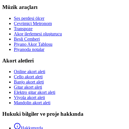
Müzik araçları
Ses perdesi ölçer
Çevrimiçi Metronom
Transpoze
Akor ilerlemesi oluşturucu
Beşli Çemberi
Piyano Akor Tablosu
Piyanoda notalar
Akort aletleri
Online akort aleti
Çello akort aleti
Banjo akort aleti
Gitar akort aleti
Elektro gitar akort aleti
Viyola akort aleti
Mandolin akort aleti
Hukuki bilgiler ve proje hakkında
Hakkımızda