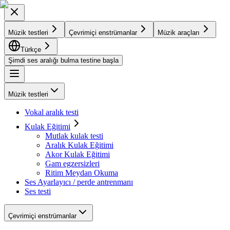
Müzik testleri
Çevrimiçi enstrümanlar
Müzik araçları
Türkçe
Şimdi ses aralığı bulma testine başla
Müzik testleri
Vokal aralık testi
Kulak Eğitimi
Mutlak kulak testi
Aralık Kulak Eğitimi
Akor Kulak Eğitimi
Gam egzersizleri
Ritim Meydan Okuma
Ses Ayarlayıcı / perde antrenmanı
Ses testi
Çevrimiçi enstrümanlar