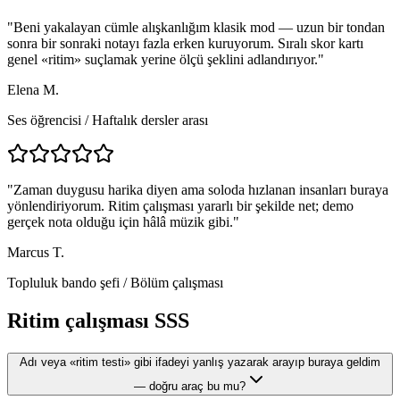
"
Beni yakalayan cümle alışkanlığım klasik mod — uzun bir tondan
sonra bir sonraki notayı fazla erken kuruyorum. Sıralı skor kartı
genel «ritim» suçlamak yerine ölçü şeklini adlandırıyor.
"
Elena M.
Ses öğrencisi
/
Haftalık dersler arası
"
Zaman duygusu harika diyen ama soloda hızlanan insanları buraya
yönlendiriyorum. Ritim çalışması yararlı bir şekilde net; demo
gerçek nota olduğu için hâlâ müzik gibi.
"
Marcus T.
Topluluk bando şefi
/
Bölüm çalışması
Ritim çalışması SSS
Adı veya «ritim testi» gibi ifadeyi yanlış yazarak arayıp buraya geldim
— doğru araç bu mu?