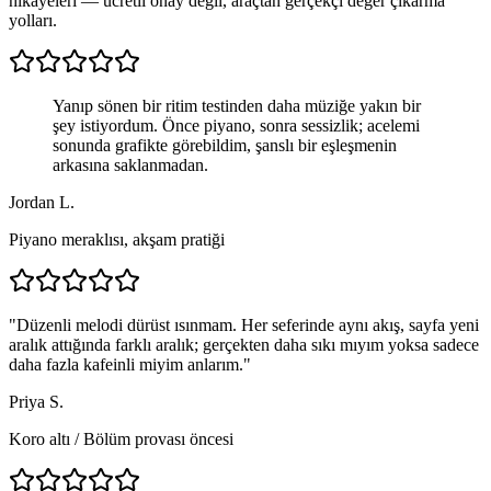
hikâyeleri — ücretli onay değil, araçtan gerçekçi değer çıkarma
yolları.
Yanıp sönen bir ritim testinden daha müziğe yakın bir
şey istiyordum. Önce piyano, sonra sessizlik; acelemi
sonunda grafikte görebildim, şanslı bir eşleşmenin
arkasına saklanmadan.
Jordan L.
Piyano meraklısı, akşam pratiği
"
Düzenli melodi dürüst ısınmam. Her seferinde aynı akış, sayfa yeni
aralık attığında farklı aralık; gerçekten daha sıkı mıyım yoksa sadece
daha fazla kafeinli miyim anlarım.
"
Priya S.
Koro altı
/
Bölüm provası öncesi