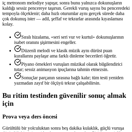
iç metronom melodiye yapışır, sonra bunu yalnızca dokunuşların
kaldığı sessiz pencereye taşırsın. Gerekli vuruş sayısı bu penceredeki
tempoyla ölçeklenir; daha hızlı oturumlar aynı gerçek sürede daha
çok dokunuş ister — adil, şeffaf ve tekrarlar arasında kıyaslaması
kolay.
Sıralı hizalama, «seri seri vur ve kurtul» dokunuşlarının
isabet oranını şişirmesini engeller.
Düzenli melodi ve klasik müzik aynı dürüst puan
kurallarını paylaşır ama farklı dinleme becerileri öğretir.
Piyano örnekleri vuruşları müzikal olarak bilgilendirici
tutar; sessiz animasyon ipuçlarına tahmin etmezsin.
Sonuçlar parçanın sırasına bağlı kalır; tüm testi yeniden
yazmadan zayıf bir ölçüyü tekrar çalışabilirsin.
Bu ritim testinden güvenilir sonuç almak
için
Prova veya ders öncesi
Gürültülü bir yolculuktan sonra beş dakika kulaklık, güçlü vuruşa