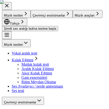
Müzik testleri
Çevrimiçi enstrümanlar
Müzik araçları
Türkçe
Şimdi ses aralığı bulma testine başla
Müzik testleri
Vokal aralık testi
Kulak Eğitimi
Mutlak kulak testi
Aralık Kulak Eğitimi
Akor Kulak Eğitimi
Gam egzersizleri
Ritim Meydan Okuma
Ses Ayarlayıcı / perde antrenmanı
Ses testi
Çevrimiçi enstrümanlar