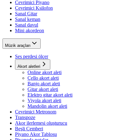
Cevrimici Piyano
Çevrimiçi Ksilofon
Sanal Gitar
Sanal keman
Sanal davul
Mini akordeon
Müzik araçları
Ses perdesi ölçer
Akort aletleri
Online akort aleti
Çello akort aleti
Banjo akort aleti
Gitar akort aleti
Elektro gitar akort aleti
Viyola akort aleti
Mandolin akort aleti
Çevrimiçi Metronom
Transpoze
Akor ilerlemesi oluşturucu
Beşli Çemberi
Piyano Akor Tablosu
Piyanoda notalar