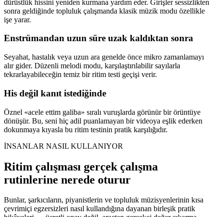
dürüstlük hissini yeniden kurmana yardım eder. Girişler sessizlikten
sonra geldiğinde topluluk çalışmanda klasik müzik modu özellikle
işe yarar.
Enstrümandan uzun süre uzak kaldıktan sonra
Seyahat, hastalık veya uzun ara genelde önce mikro zamanlamayı
alır gider. Düzenli melodi modu, karşılaştırılabilir sayılarla
tekrarlayabileceğin temiz bir ritim testi geçişi verir.
His değil kanıt istediğinde
Öznel «acele ettim galiba» sıralı vuruşlarda görünür bir örüntüye
dönüşür. Bu, seni hiç adil puanlamayan bir videoya eşlik ederken
dokunmaya kıyasla bu ritim testinin pratik karşılığıdır.
İNSANLAR NASIL KULLANIYOR
Ritim çalışması gerçek çalışma
rutinlerine nerede oturur
Bunlar, şarkıcıların, piyanistlerin ve topluluk müzisyenlerinin kısa
çevrimiçi egzersizleri nasıl kullandığına dayanan birleşik pratik