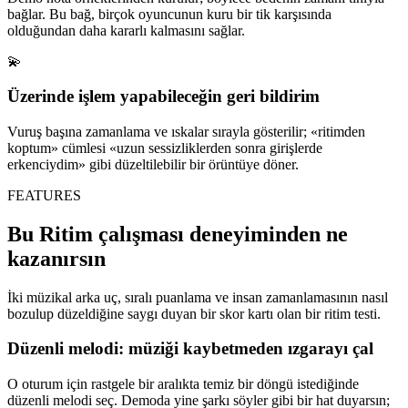
bağlar. Bu bağ, birçok oyuncunun kuru bir tik karşısında
olduğundan daha kararlı kalmasını sağlar.
💫
Üzerinde işlem yapabileceğin geri bildirim
Vuruş başına zamanlama ve ıskalar sırayla gösterilir; «ritimden
koptum» cümlesi «uzun sessizliklerden sonra girişlerde
erkenciydim» gibi düzeltilebilir bir örüntüye döner.
FEATURES
Bu Ritim çalışması deneyiminden ne
kazanırsın
İki müzikal arka uç, sıralı puanlama ve insan zamanlamasının nasıl
bozulup düzeldiğine saygı duyan bir skor kartı olan bir ritim testi.
Düzenli melodi: müziği kaybetmeden ızgarayı çal
O oturum için rastgele bir aralıkta temiz bir döngü istediğinde
düzenli melodi seç. Demoda yine şarkı söyler gibi bir hat duyarsın;