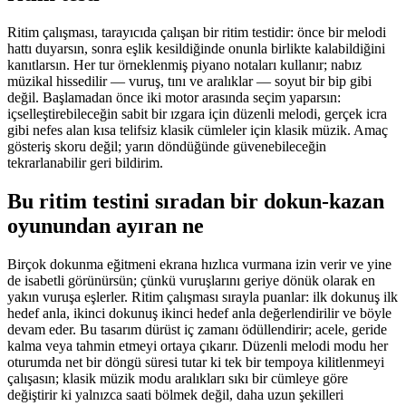
Ritim çalışması, tarayıcıda çalışan bir ritim testidir: önce bir melodi
hattı duyarsın, sonra eşlik kesildiğinde onunla birlikte kalabildiğini
kanıtlarsın. Her tur örneklenmiş piyano notaları kullanır; nabız
müzikal hissedilir — vuruş, tını ve aralıklar — soyut bir bip gibi
değil. Başlamadan önce iki motor arasında seçim yaparsın:
içselleştirebileceğin sabit bir ızgara için düzenli melodi, gerçek icra
gibi nefes alan kısa telifsiz klasik cümleler için klasik müzik. Amaç
gösteriş skoru değil; yarın döndüğünde güvenebileceğin
tekrarlanabilir geri bildirim.
Bu ritim testini sıradan bir dokun-kazan
oyunundan ayıran ne
Birçok dokunma eğitmeni ekrana hızlıca vurmana izin verir ve yine
de isabetli görünürsün; çünkü vuruşlarını geriye dönük olarak en
yakın vuruşa eşlerler. Ritim çalışması sırayla puanlar: ilk dokunuş ilk
hedef anla, ikinci dokunuş ikinci hedef anla değerlendirilir ve böyle
devam eder. Bu tasarım dürüst iç zamanı ödüllendirir; acele, geride
kalma veya tahmin etmeyi ortaya çıkarır. Düzenli melodi modu her
oturumda net bir döngü süresi tutar ki tek bir tempoya kilitlenmeyi
çalışasın; klasik müzik modu aralıkları sıkı bir cümleye göre
değiştirir ki yalnızca saati bölmek değil, daha uzun şekilleri