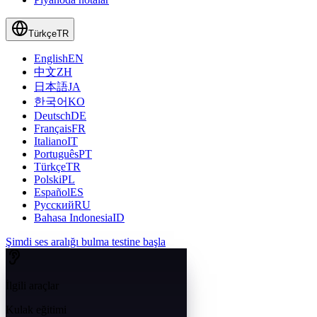
Türkçe
TR
English
EN
中文
ZH
日本語
JA
한국어
KO
Deutsch
DE
Français
FR
Italiano
IT
Português
PT
Türkçe
TR
Polski
PL
Español
ES
Русский
RU
Bahasa Indonesia
ID
Şimdi ses aralığı bulma testine başla
İlgili araçlar
Kulak eğitimi