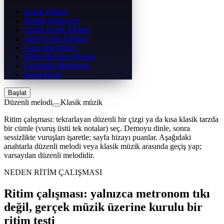
Kulak Eğitimi
Mutlak kulak testi
Aralık Kulak Eğitimi
Akor Kulak Eğitimi
Gam egzersizleri
Ritim Meydan Okuma
Çevrimiçi Metronom
Sanal davul
Başlat
Düzenli melodi
Klasik müzik
Ritim çalışması: tekrarlayan düzenli bir çizgi ya da kısa klasik tarzda
bir cümle (vuruş üstü tek notalar) seç. Demoyu dinle, sonra
sessizlikte vuruşları işaretle; sayfa hizayı puanlar. Aşağıdaki
anahtarla düzenli melodi veya klasik müzik arasında geçiş yap;
varsayılan düzenli melodidir.
NEDEN RİTİM ÇALIŞMASI
Ritim çalışması: yalnızca metronom tıkı
değil, gerçek müzik üzerine kurulu bir
ritim testi