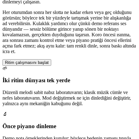
dinlemeyi çalışasın.
Her oturumdan sonra her slotta ne kadar erken veya geç olduğunu
görürsün; böylece tek bir yüzdeyle tartışmak yerine bir alışkanlığa
ad verebilirsin. Kulaklık yardımcı olur çünkü demo referans ses
dünyandır — sessiz bölüme girince yanıp sönen bir noktayı
kovalamazsın, gerçekten duyduğunu taşırsın. Koro öncesi ısınma,
ara sonrası zamanı kontrol etme veya piyano pratiği öncesi ellerini
açma fark etmez; akış aynı kalır: tam renkli dinle, sonra baskı altında
icra et.
Ritim çalışmasını başlat
🌱
İki ritim dünyası tek yerde
Düzenli melodi sabit nabız laboratuvarın; klasik müzik cümle ve
nefes laboratuvarın. Mod değiştirmek ne için dinlediğini değiştirir,
yalnızca aynı mekaniğin kabuğunu değil.
🔬
Önce piyano dinleme
Demo nota örneklerinden kurulur; böylece bedenin zamanı tınıyla