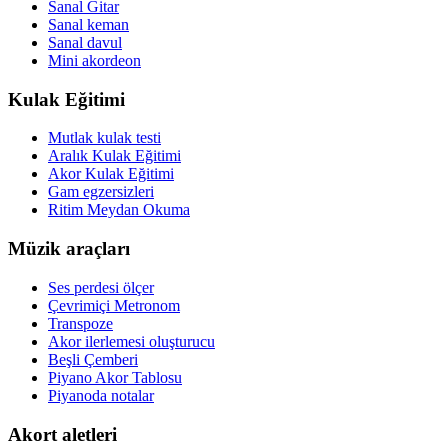
Sanal Gitar
Sanal keman
Sanal davul
Mini akordeon
Kulak Eğitimi
Mutlak kulak testi
Aralık Kulak Eğitimi
Akor Kulak Eğitimi
Gam egzersizleri
Ritim Meydan Okuma
Müzik araçları
Ses perdesi ölçer
Çevrimiçi Metronom
Transpoze
Akor ilerlemesi oluşturucu
Beşli Çemberi
Piyano Akor Tablosu
Piyanoda notalar
Akort aletleri