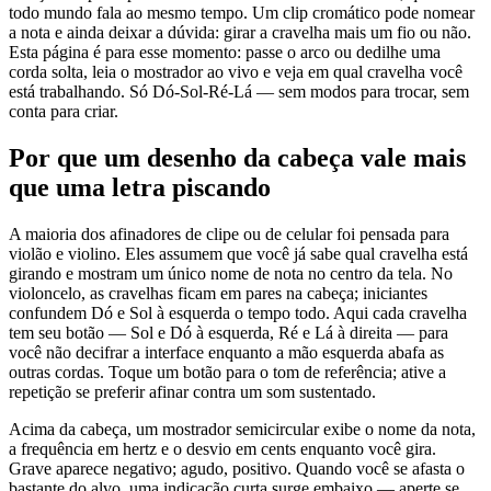
todo mundo fala ao mesmo tempo. Um clip cromático pode nomear
a nota e ainda deixar a dúvida: girar a cravelha mais um fio ou não.
Esta página é para esse momento: passe o arco ou dedilhe uma
corda solta, leia o mostrador ao vivo e veja em qual cravelha você
está trabalhando. Só Dó-Sol-Ré-Lá — sem modos para trocar, sem
conta para criar.
Por que um desenho da cabeça vale mais
que uma letra piscando
A maioria dos afinadores de clipe ou de celular foi pensada para
violão e violino. Eles assumem que você já sabe qual cravelha está
girando e mostram um único nome de nota no centro da tela. No
violoncelo, as cravelhas ficam em pares na cabeça; iniciantes
confundem Dó e Sol à esquerda o tempo todo. Aqui cada cravelha
tem seu botão — Sol e Dó à esquerda, Ré e Lá à direita — para
você não decifrar a interface enquanto a mão esquerda abafa as
outras cordas. Toque um botão para o tom de referência; ative a
repetição se preferir afinar contra um som sustentado.
Acima da cabeça, um mostrador semicircular exibe o nome da nota,
a frequência em hertz e o desvio em cents enquanto você gira.
Grave aparece negativo; agudo, positivo. Quando você se afasta o
bastante do alvo, uma indicação curta surge embaixo — aperte se