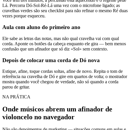
Você tem três minutos, a percussão está aquecendo e o regente pede
Lá. Percorra Dó-Sol-Ré-Lá uma vez com o microfone ligado; as
cravelhas verdes são seu checklist para não refinar o mesmo Ré duas
vezes porque esqueceu.
Aula com aluno do primeiro ano
Ele sabe as letras das notas, mas não qual cravelha vai com qual
corda. Aponte os botões da cabeça enquanto ele gira — bem menos
confusão que um afinador que só diz «Sol» sem contexto.
Depois de colocar uma corda de Dó nova
Estique, afine, toque cordas soltas, afine de novo. Repita o tom de
referência na cravelha de Dó e gire em quartos de volta; o mostrador
mostra quando você chegou de verdade, não só quando a corda
parou de gritar.
NA PRÁTICA
Onde músicos abrem um afinador de
violoncelo no navegador
Não são depoimentos de marketing — situações comuns em aulas e