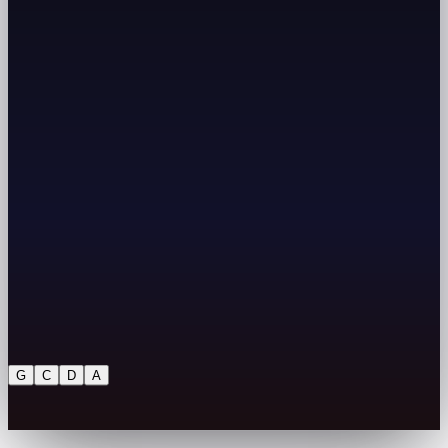
G
C
D
A