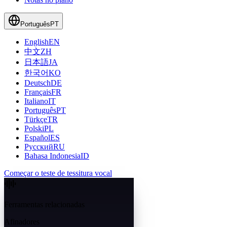
Português
PT
English
EN
中文
ZH
日本語
JA
한국어
KO
Deutsch
DE
Français
FR
Italiano
IT
Português
PT
Türkçe
TR
Polski
PL
Español
ES
Русский
RU
Bahasa Indonesia
ID
Começar o teste de tessitura vocal
Ferramentas relacionadas
Afinadores