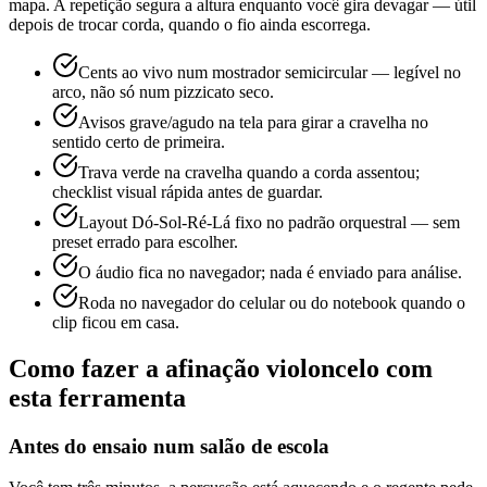
mapa. A repetição segura a altura enquanto você gira devagar — útil
depois de trocar corda, quando o fio ainda escorrega.
Cents ao vivo num mostrador semicircular — legível no
arco, não só num pizzicato seco.
Avisos grave/agudo na tela para girar a cravelha no
sentido certo de primeira.
Trava verde na cravelha quando a corda assentou;
checklist visual rápida antes de guardar.
Layout Dó-Sol-Ré-Lá fixo no padrão orquestral — sem
preset errado para escolher.
O áudio fica no navegador; nada é enviado para análise.
Roda no navegador do celular ou do notebook quando o
clip ficou em casa.
Como fazer a afinação violoncelo com
esta ferramenta
Antes do ensaio num salão de escola