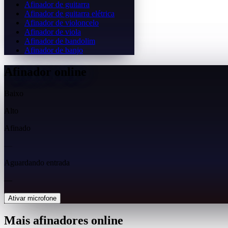
Afinador de guitarra
Afinador de guitarra elétrica
Afinador de violoncelo
Afinador de viola
Afinador de bandolim
Afinador de banjo
Afinador online
Baixo
Alto
Afinado
—
Aguardando entrada
—
Ativar microfone
Mais afinadores online