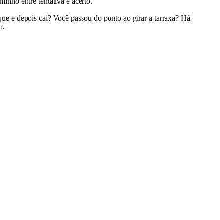
minho entre tentativa e acerto.
ue e depois cai? Você passou do ponto ao girar a tarraxa? Há
a.