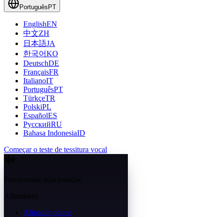
Português
PT
English
EN
中文
ZH
日本語
JA
한국어
KO
Deutsch
DE
Français
FR
Italiano
IT
Português
PT
Türkçe
TR
Polski
PL
Español
ES
Русский
RU
Bahasa Indonesia
ID
Começar o teste de tessitura vocal
Ferramentas relacionadas
Afinadores
Afinador online