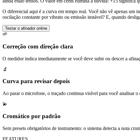
ainda estão tensos. O valor em cents elimina a dúvida: +15 significa qu
O diferencial aqui é a curva em tempo real. Você não vê apenas um i
oscilação constante por vibrato ou emissão instável? E, quando desliga
Testar o afinador online
🌱
Correção com direção clara
O medidor indica imediatamente se você deve subir ou descer a afina
🔬
Curva para revisar depois
Ao parar o microfone, o traçado continua visível para você analisar o
💫
Cromático por padrão
Sem presets obrigatórios de instrumento: o sistema detecta a nota cr
FEATURES