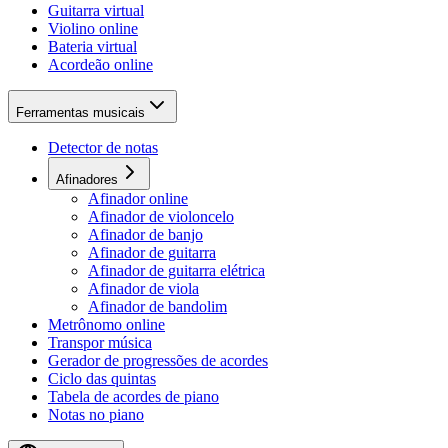
Guitarra virtual
Violino online
Bateria virtual
Acordeão online
Ferramentas musicais
Detector de notas
Afinadores
Afinador online
Afinador de violoncelo
Afinador de banjo
Afinador de guitarra
Afinador de guitarra elétrica
Afinador de viola
Afinador de bandolim
Metrônomo online
Transpor música
Gerador de progressões de acordes
Ciclo das quintas
Tabela de acordes de piano
Notas no piano