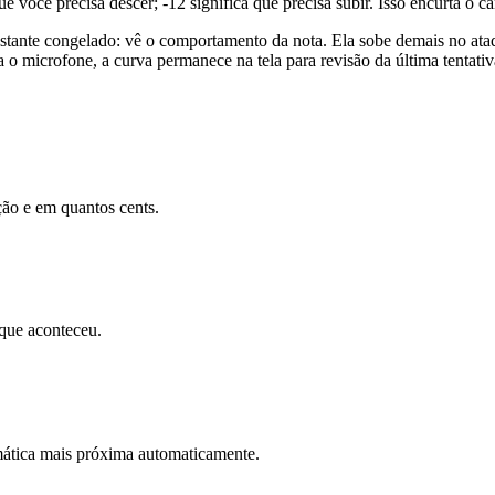
e você precisa descer; -12 significa que precisa subir. Isso encurta o ca
nstante congelado: vê o comportamento da nota. Ela sobe demais no ataq
 o microfone, a curva permanece na tela para revisão da última tentativ
ção e em quantos cents.
 que aconteceu.
omática mais próxima automaticamente.