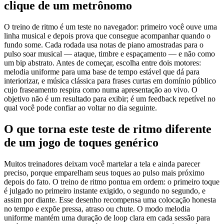
clique de um metrônomo
O treino de ritmo é um teste no navegador: primeiro você ouve uma
linha musical e depois prova que consegue acompanhar quando o
fundo some. Cada rodada usa notas de piano amostradas para o
pulso soar musical — ataque, timbre e espaçamento — e não como
um bip abstrato. Antes de começar, escolha entre dois motores:
melodia uniforme para uma base de tempo estável que dá para
interiorizar, e música clássica para frases curtas em domínio público
cujo fraseamento respira como numa apresentação ao vivo. O
objetivo não é um resultado para exibir; é um feedback repetível no
qual você pode confiar ao voltar no dia seguinte.
O que torna este teste de ritmo diferente
de um jogo de toques genérico
Muitos treinadores deixam você martelar a tela e ainda parecer
preciso, porque emparelham seus toques ao pulso mais próximo
depois do fato. O treino de ritmo pontua em ordem: o primeiro toque
é julgado no primeiro instante exigido, o segundo no segundo, e
assim por diante. Esse desenho recompensa uma colocação honesta
no tempo e expõe pressa, atraso ou chute. O modo melodia
uniforme mantém uma duração de loop clara em cada sessão para