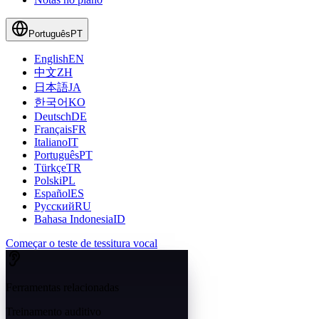
Português
PT
English
EN
中文
ZH
日本語
JA
한국어
KO
Deutsch
DE
Français
FR
Italiano
IT
Português
PT
Türkçe
TR
Polski
PL
Español
ES
Русский
RU
Bahasa Indonesia
ID
Começar o teste de tessitura vocal
Ferramentas relacionadas
Treinamento auditivo