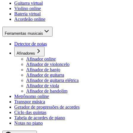
Guitarra virtual
Violino online
Bateria virtual
Acordeão online
Ferramentas musicais
Detector de notas
Afinadores
Afinador online
Afinador de violoncelo
Afinador de banjo
Afinador de guitarra
Afinador de guitarra elétrica
Afinador de viola
Afinador de bandolim
Metrônomo online
Transpor música
Gerador de progressões de acordes
Ciclo das quintas
Tabela de acordes de piano
Notas no piano