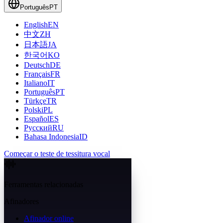
Português
PT
English
EN
中文
ZH
日本語
JA
한국어
KO
Deutsch
DE
Français
FR
Italiano
IT
Português
PT
Türkçe
TR
Polski
PL
Español
ES
Русский
RU
Bahasa Indonesia
ID
Começar o teste de tessitura vocal
Ferramentas relacionadas
Afinadores
Afinador online