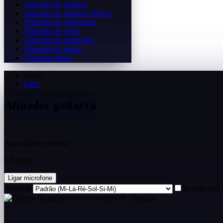
Afinador de guitarra
Afinador de guitarra elétrica
Afinador de violoncelo
Afinador de viola
Afinador de bandolim
Afinador de banjo
Guitarra virtual
Acúst.
Elétr.
Afinador guitarra
—
Aguardando entrada
0,0 cents
Ligar microfone
Afinação
Repetir tom