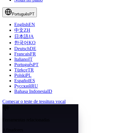
Português
PT
English
EN
中文
ZH
日本語
JA
한국어
KO
Deutsch
DE
Français
FR
Italiano
IT
Português
PT
Türkçe
TR
Polski
PL
Español
ES
Русский
RU
Bahasa Indonesia
ID
Começar o teste de tessitura vocal
Ferramentas relacionadas
Afinadores