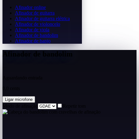
Afinador online
Afinador de guitarra
Afinador de guitarra elétrica
Afinador de violoncelo
Afinador de viola
Afinador de bandolim
Afinador de banjo
Afinador de bandolim
—
Aguardando entrada
0,0 cents
Ligar microfone
Modo de afinação
Repetir tom