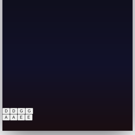
D
D
G
G
A
A
E
E