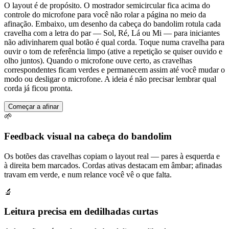
O layout é de propósito. O mostrador semicircular fica acima do
controle do microfone para você não rolar a página no meio da
afinação. Embaixo, um desenho da cabeça do bandolim rotula cada
cravelha com a letra do par — Sol, Ré, Lá ou Mi — para iniciantes
não adivinharem qual botão é qual corda. Toque numa cravelha para
ouvir o tom de referência limpo (ative a repetição se quiser ouvido e
olho juntos). Quando o microfone ouve certo, as cravelhas
correspondentes ficam verdes e permanecem assim até você mudar o
modo ou desligar o microfone. A ideia é não precisar lembrar qual
corda já ficou pronta.
Começar a afinar
🌱
Feedback visual na cabeça do bandolim
Os botões das cravelhas copiam o layout real — pares à esquerda e
à direita bem marcados. Cordas ativas destacam em âmbar; afinadas
travam em verde, e num relance você vê o que falta.
🔬
Leitura precisa em dedilhadas curtas