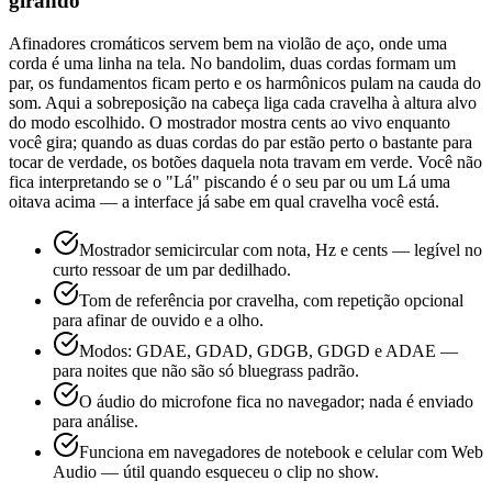
girando
Afinadores cromáticos servem bem na violão de aço, onde uma
corda é uma linha na tela. No bandolim, duas cordas formam um
par, os fundamentos ficam perto e os harmônicos pulam na cauda do
som. Aqui a sobreposição na cabeça liga cada cravelha à altura alvo
do modo escolhido. O mostrador mostra cents ao vivo enquanto
você gira; quando as duas cordas do par estão perto o bastante para
tocar de verdade, os botões daquela nota travam em verde. Você não
fica interpretando se o "Lá" piscando é o seu par ou um Lá uma
oitava acima — a interface já sabe em qual cravelha você está.
Mostrador semicircular com nota, Hz e cents — legível no
curto ressoar de um par dedilhado.
Tom de referência por cravelha, com repetição opcional
para afinar de ouvido e a olho.
Modos: GDAE, GDAD, GDGB, GDGD e ADAE —
para noites que não são só bluegrass padrão.
O áudio do microfone fica no navegador; nada é enviado
para análise.
Funciona em navegadores de notebook e celular com Web
Audio — útil quando esqueceu o clip no show.