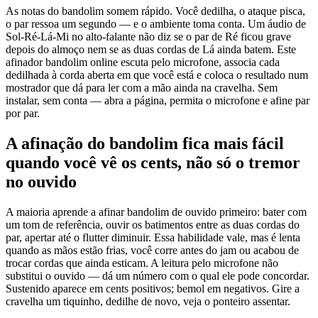
As notas do bandolim somem rápido. Você dedilha, o ataque pisca,
o par ressoa um segundo — e o ambiente toma conta. Um áudio de
Sol-Ré-Lá-Mi no alto-falante não diz se o par de Ré ficou grave
depois do almoço nem se as duas cordas de Lá ainda batem. Este
afinador bandolim online escuta pelo microfone, associa cada
dedilhada à corda aberta em que você está e coloca o resultado num
mostrador que dá para ler com a mão ainda na cravelha. Sem
instalar, sem conta — abra a página, permita o microfone e afine par
por par.
A afinação do bandolim fica mais fácil
quando você vê os cents, não só o tremor
no ouvido
A maioria aprende a afinar bandolim de ouvido primeiro: bater com
um tom de referência, ouvir os batimentos entre as duas cordas do
par, apertar até o flutter diminuir. Essa habilidade vale, mas é lenta
quando as mãos estão frias, você corre antes do jam ou acabou de
trocar cordas que ainda esticam. A leitura pelo microfone não
substitui o ouvido — dá um número com o qual ele pode concordar.
Sustenido aparece em cents positivos; bemol em negativos. Gire a
cravelha um tiquinho, dedilhe de novo, veja o ponteiro assentar.