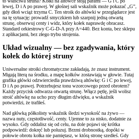
to właściwa struna? Kołki na altówce stoją parami — G i C po
lewej, D i A po prawej. W głośnej sali wskaźnik może pokazać „G”,
gdy dłoń wciąż trzyma C. Ten stroik do altówki w przeglądarce jest
na tę sytuację: prowadź smyczkiem lub szarpnij jedną otwartą
strunę, obserwuj centy i widz, który kołek naprawdę obracasz.
Standard orkiestrowy C-G-D-A przy A=440. Bez konta, bez sklepu
z aplikacjami, bez złego trybu strojenia.
Układ wizualny — bez zgadywania, który
kołek do której struny
Uniwersalne stroiki chromatyczne zakładają, że znasz instrument.
Migają literą na środku, a mapę kołków zostawiają w głowie. Tutaj
grafika główki odzwierciedla prawdziwą altówkę: G i C po lewej,
D i A po prawej. Potrzebujesz tonu wzorcowego przed obrotem?
Każdy przycisk odtwarza otwartą strunę. Włącz pętlę, jeśli wolisz
stroić altówkę na ucho przy długim dźwięku, a wskaźnik
potwierdzi, że trafiłeś.
Nad główką półkolisty wskaźnik śledzi wysokość na żywo —
nazwa nuty, częstotliwość, centy. Ujemne to za nisko, dodatnie za
wysoko. Gdy oddalisz się od celu, na dole pojawi się krótka
podpowiedź: dokręć lub poluzuj. Brzmi drobnostką, dopóki w
połowie obrotu kołka nie pamiętasz, w którą stronę szedłeś. Gdy