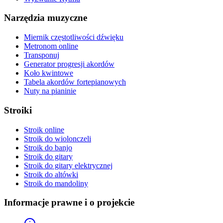
Narzędzia muzyczne
Miernik częstotliwości dźwięku
Metronom online
Transponuj
Generator progresji akordów
Koło kwintowe
Tabela akordów fortepianowych
Nuty na pianinie
Stroiki
Stroik online
Stroik do wiolonczeli
Stroik do banjo
Stroik do gitary
Stroik do gitary elektrycznej
Stroik do altówki
Stroik do mandoliny
Informacje prawne i o projekcie