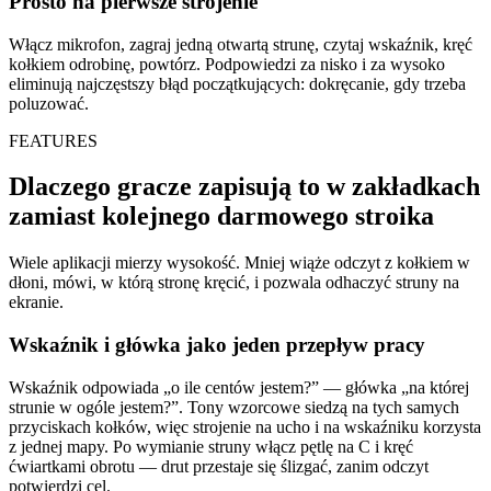
Prosto na pierwsze strojenie
Włącz mikrofon, zagraj jedną otwartą strunę, czytaj wskaźnik, kręć
kołkiem odrobinę, powtórz. Podpowiedzi za nisko i za wysoko
eliminują najczęstszy błąd początkujących: dokręcanie, gdy trzeba
poluzować.
FEATURES
Dlaczego gracze zapisują to w zakładkach
zamiast kolejnego darmowego stroika
Wiele aplikacji mierzy wysokość. Mniej wiąże odczyt z kołkiem w
dłoni, mówi, w którą stronę kręcić, i pozwala odhaczyć struny na
ekranie.
Wskaźnik i główka jako jeden przepływ pracy
Wskaźnik odpowiada „o ile centów jestem?” — główka „na której
strunie w ogóle jestem?”. Tony wzorcowe siedzą na tych samych
przyciskach kołków, więc strojenie na ucho i na wskaźniku korzysta
z jednej mapy. Po wymianie struny włącz pętlę na C i kręć
ćwiartkami obrotu — drut przestaje się ślizgać, zanim odczyt
potwierdzi cel.