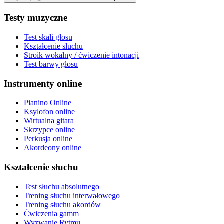
Testy muzyczne
Test skali głosu
Kształcenie słuchu
Stroik wokalny / ćwiczenie intonacji
Test barwy głosu
Instrumenty online
Pianino Online
Ksylofon online
Wirtualna gitara
Skrzypce online
Perkusja online
Akordeony online
Kształcenie słuchu
Test słuchu absolutnego
Trening słuchu interwałowego
Trening słuchu akordów
Ćwiczenia gamm
Wyzwanie Rytmu