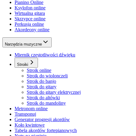
Pianino Online
Ksylofon online
Wirtualna gitara
Skrzypce online
Perkusja online
Akordeony online
Narzędzia muzyczne
Miernik częstotliwości dźwięku
Stroiki
Stroik online
Stroik do wiolonczeli
Stroik do banjo
Stroik do gitary
Stroik do gitary elektrycznej
Stroik do altówki
Stroik do mandoliny
Metronom online
Transponuj
Generator progresji akordów
Koło kwintowe
Tabela akordów fortepianowych
Nuty na pianinie