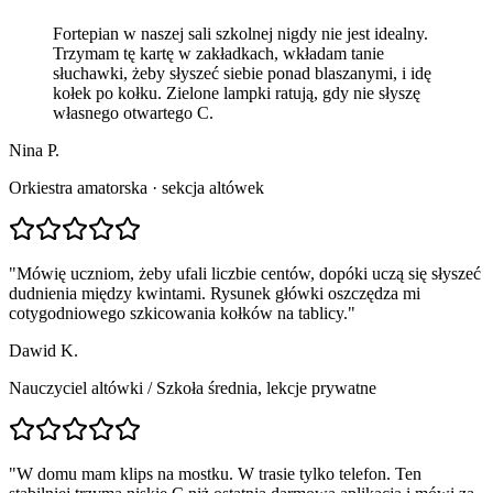
Fortepian w naszej sali szkolnej nigdy nie jest idealny.
Trzymam tę kartę w zakładkach, wkładam tanie
słuchawki, żeby słyszeć siebie ponad blaszanymi, i idę
kołek po kołku. Zielone lampki ratują, gdy nie słyszę
własnego otwartego C.
Nina P.
Orkiestra amatorska · sekcja altówek
"
Mówię uczniom, żeby ufali liczbie centów, dopóki uczą się słyszeć
dudnienia między kwintami. Rysunek główki oszczędza mi
cotygodniowego szkicowania kołków na tablicy.
"
Dawid K.
Nauczyciel altówki
/
Szkoła średnia, lekcje prywatne
"
W domu mam klips na mostku. W trasie tylko telefon. Ten