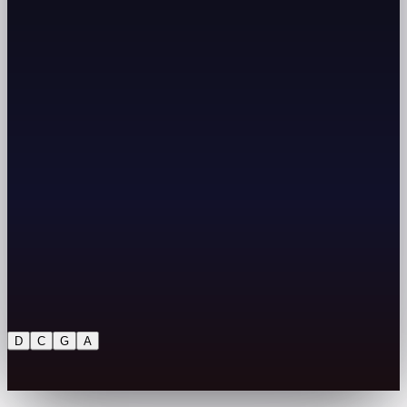
D
C
G
A