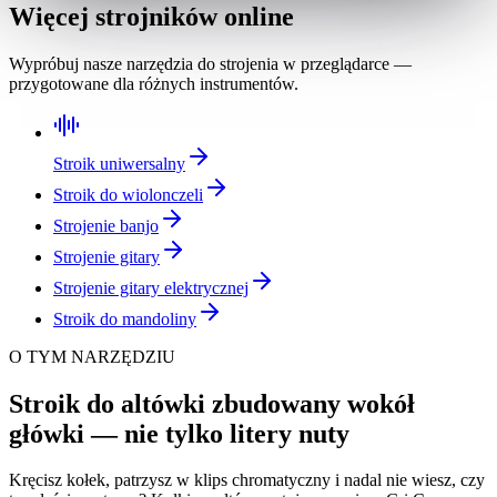
Więcej strojników online
Wypróbuj nasze narzędzia do strojenia w przeglądarce —
przygotowane dla różnych instrumentów.
Stroik uniwersalny
Stroik do wiolonczeli
Strojenie banjo
Strojenie gitary
Strojenie gitary elektrycznej
Stroik do mandoliny
O TYM NARZĘDZIU
Stroik do altówki zbudowany wokół
główki — nie tylko litery nuty
Kręcisz kołek, patrzysz w klips chromatyczny i nadal nie wiesz, czy