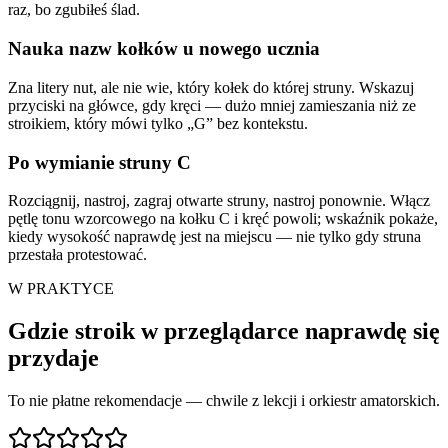
raz, bo zgubiłeś ślad.
Nauka nazw kołków u nowego ucznia
Zna litery nut, ale nie wie, który kołek do której struny. Wskazuj
przyciski na główce, gdy kręci — dużo mniej zamieszania niż ze
stroikiem, który mówi tylko „G” bez kontekstu.
Po wymianie struny C
Rozciągnij, nastroj, zagraj otwarte struny, nastroj ponownie. Włącz
pętlę tonu wzorcowego na kołku C i kręć powoli; wskaźnik pokaże,
kiedy wysokość naprawdę jest na miejscu — nie tylko gdy struna
przestała protestować.
W PRAKTYCE
Gdzie stroik w przeglądarce naprawdę się
przydaje
To nie płatne rekomendacje — chwile z lekcji i orkiestr amatorskich.