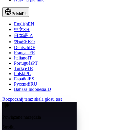
Polski
PL
English
EN
中文
ZH
日本語
JA
한국어
KO
Deutsch
DE
Français
FR
Italiano
IT
Português
PT
Türkçe
TR
Polski
PL
Español
ES
Русский
RU
Bahasa Indonesia
ID
Rozpocznij teraz skala głosu test
Powiązane narzędzia
Stroiki