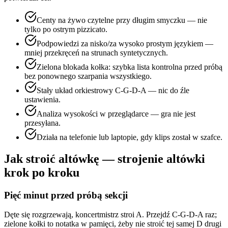
Centy na żywo czytelne przy długim smyczku — nie
tylko po ostrym pizzicato.
Podpowiedzi za nisko/za wysoko prostym językiem —
mniej przekręceń na strunach syntetycznych.
Zielona blokada kołka: szybka lista kontrolna przed próbą
bez ponownego szarpania wszystkiego.
Stały układ orkiestrowy C-G-D-A — nic do źle
ustawienia.
Analiza wysokości w przeglądarce — gra nie jest
przesyłana.
Działa na telefonie lub laptopie, gdy klips został w szafce.
Jak stroić altówkę — strojenie altówki
krok po kroku
Pięć minut przed próbą sekcji
Dęte się rozgrzewają, koncertmistrz stroi A. Przejdź C-G-D-A raz;
zielone kołki to notatka w pamięci, żeby nie stroić tej samej D drugi