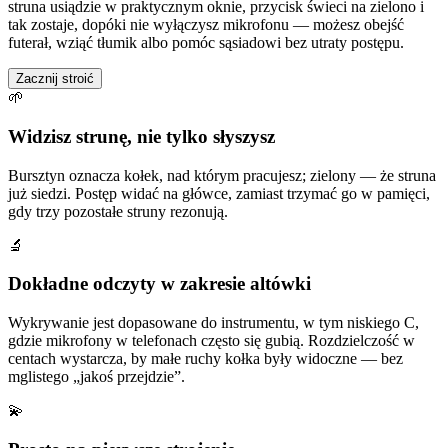
struna usiądzie w praktycznym oknie, przycisk świeci na zielono i
tak zostaje, dopóki nie wyłączysz mikrofonu — możesz obejść
futerał, wziąć tłumik albo pomóc sąsiadowi bez utraty postępu.
Zacznij stroić
🌱
Widzisz strunę, nie tylko słyszysz
Bursztyn oznacza kołek, nad którym pracujesz; zielony — że struna
już siedzi. Postęp widać na główce, zamiast trzymać go w pamięci,
gdy trzy pozostałe struny rezonują.
🔬
Dokładne odczyty w zakresie altówki
Wykrywanie jest dopasowane do instrumentu, w tym niskiego C,
gdzie mikrofony w telefonach często się gubią. Rozdzielczość w
centach wystarcza, by małe ruchy kołka były widoczne — bez
mglistego „jakoś przejdzie”.
💫