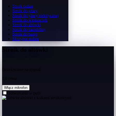
Stroik online
Stroik do gitary
Stroik do gitary elektrycznej
Stroik do wiolonczeli
Stroik do altówki
Stroik do mandoliny
Stroik do banjo
Skrzypce online
Stroik do altówki
—
Oczekiwanie na sygnał
0,0 centa
Włącz mikrofon
Odtwarzanie w pętli