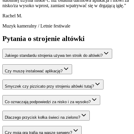
stabilniej trzyma niskie C niż ostatnia darmowa aplikacja i mówi za
nisko/za wysoko wprost, zamiast wpatrywać się w drgającą igłę.
"
Rachel M.
Muzyk kameralny
/
Letnie festiwale
Pytania o strojenie altówki
Jakiego standardu strojenia używa ten stroik do altówki?
Czy muszę instalować aplikację?
Smyczek czy pizzicato przy strojeniu altówki tutaj?
Co oznaczają podpowiedzi za nisko i za wysoko?
Dlaczego przycisk kołka świeci na zielono?
Czy moja gra trafia na wasze serwery?