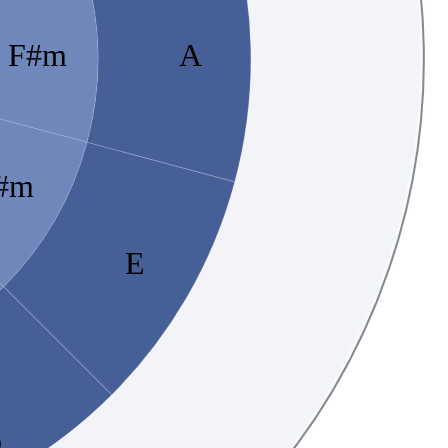
F#m
A
#m
E
b