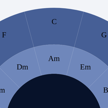
C
F
G
Am
Dm
Em
m