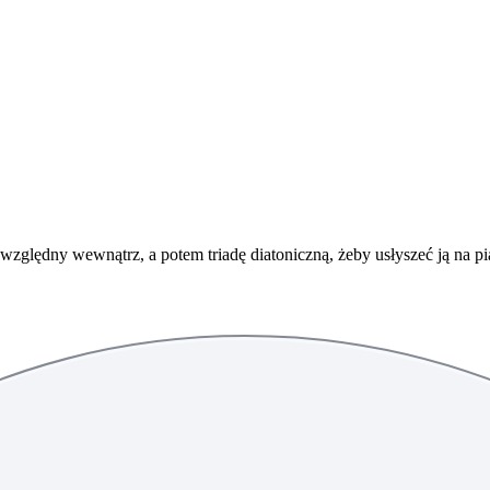
zględny wewnątrz, a potem triadę diatoniczną, żeby usłyszeć ją na pi