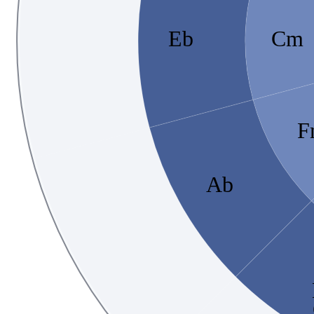
Eb
Cm
F
Ab