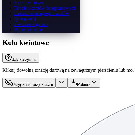
Koło kwintowe
Tabela akordów fortepianowych
Generator progresji akordów
Transponuj
Ćwiczenia gamm
Pianino Online
Koło kwintowe
Jak korzystać
Kliknij dowolną tonację durową na zewnętrznym pierścieniu lub mol w
Ukryj znaki przy kluczu
Pobierz