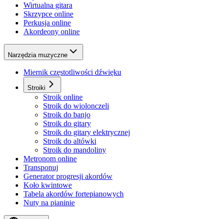
Wirtualna gitara
Skrzypce online
Perkusja online
Akordeony online
Narzędzia muzyczne
Miernik częstotliwości dźwięku
Stroiki
Stroik online
Stroik do wiolonczeli
Stroik do banjo
Stroik do gitary
Stroik do gitary elektrycznej
Stroik do altówki
Stroik do mandoliny
Metronom online
Transponuj
Generator progresji akordów
Koło kwintowe
Tabela akordów fortepianowych
Nuty na pianinie