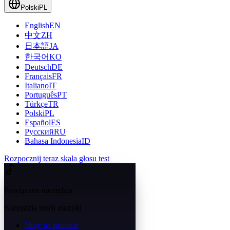
Polski
PL
English
EN
中文
ZH
日本語
JA
한국어
KO
Deutsch
DE
Français
FR
Italiano
IT
Português
PT
Türkçe
TR
Polski
PL
Español
ES
Русский
RU
Bahasa Indonesia
ID
Rozpocznij teraz skala głosu test
Powiązane narzędzia
Narzędzia teorii muzyki
Nuty na pianinie