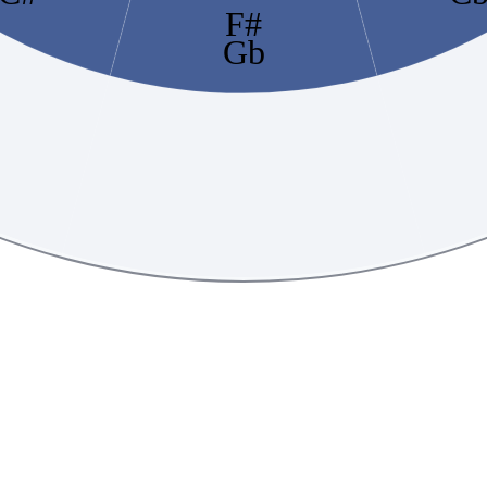
F#
Gb