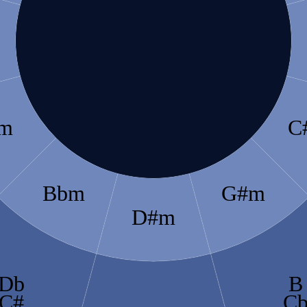
m
C
Bbm
G#m
D#m
Db
B
C#
C