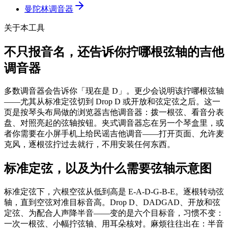
曼陀林调音器
关于本工具
不只报音名，还告诉你拧哪根弦轴的吉他
调音器
多数调音器会告诉你「现在是 D」。更少会说明该拧哪根弦轴
——尤其从标准定弦切到 Drop D 或开放和弦定弦之后。这一
页是按琴头布局做的浏览器吉他调音器：拨一根弦、看音分表
盘、对照亮起的弦轴按钮。夹式调音器忘在另一个琴盒里，或
者你需要在小屏手机上给民谣吉他调音——打开页面、允许麦
克风，逐根弦拧过去就行，不用安装任何东西。
标准定弦，以及为什么需要弦轴示意图
标准定弦下，六根空弦从低到高是 E-A-D-G-B-E。逐根转动弦
轴，直到空弦对准目标音高。Drop D、DADGAD、开放和弦
定弦、为配合人声降半音——变的是六个目标音，习惯不变：
一次一根弦、小幅拧弦轴、用耳朵核对。麻烦往往出在：半音