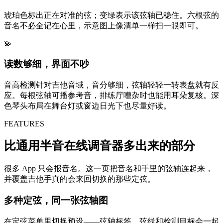
琥珀色标出正在对准的弦；变绿表示该弦轴已稳住。六根弦的
音名不必全记在心里，示意图上像清单一样扫一眼即可。
💫
读数够细，界面不吵
音高检测针对吉他音域，音分够细，弦轴轻轻一转表盘就有反
应。每根弦轴可播参考音，排练厅嘈杂时也能用耳朵复核。深
色琴头布局在舞台灯或窗边日光下也尽量好读。
FEATURES
比通用半音在线调音器多出来的部分
很多 App 只会报音名。这一页把音名和手里的弦轴连起来，
并覆盖吉他手真的会来回切换的那些定弦。
多种定弦，同一张弦轴图
在定弦菜单里切换预设——弦轴标签、弦线和检测目标会一起