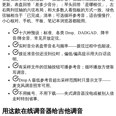
更新。表盘回答「差多少音分」；琴头回答「是哪根弦」。左
右两列弦轴的六弦布局，和大多数人看指板的方式一致。绿色
弦轴相当于「已完成」清单；可选循环参考音，适合慢慢拧、
小心核对。手机、平板、笔记本浏览器都能用。
十六种预设：标准、各类 Drop、DADGAD、降半
音/降全音、常见开放定弦。
实时音分表盘带音名与频率——拨弦过程中也能读。
接近准音但还没到位时，偏低/偏高提示用大白话说
明。
有采样文件的弦轴按钮可播参考音；循环播放方便靠
耳调音。
Drop A 最低参考音超出采样范围时只显示文字——
麦克风调音照常可用。
不用账号、不用下载——夹式调音器没电或被别人借
走时特别省事。
用这款在线调音器给吉他调音