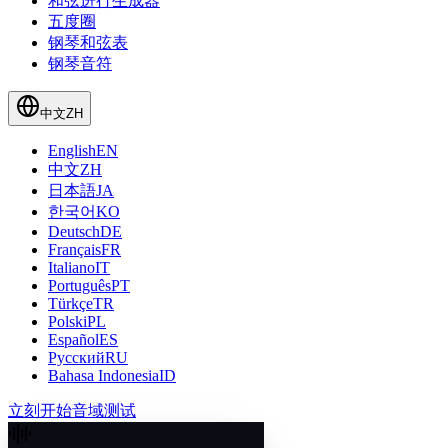
和弦进行生成器
五度圈
钢琴和弦表
钢琴音符
中文
ZH
English
EN
中文
ZH
日本語
JA
한국어
KO
Deutsch
DE
Français
FR
Italiano
IT
Português
PT
Türkçe
TR
Polski
PL
Español
ES
Русский
RU
Bahasa Indonesia
ID
立刻开始音域测试