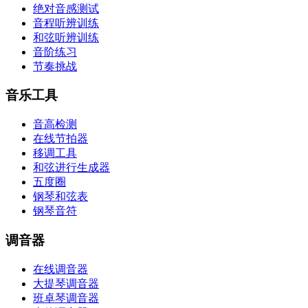
绝对音感测试
音程听辨训练
和弦听辨训练
音阶练习
节奏挑战
音乐工具
音高检测
在线节拍器
移调工具
和弦进行生成器
五度圈
钢琴和弦表
钢琴音符
调音器
在线调音器
大提琴调音器
班卓琴调音器