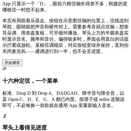
App 只显示一个「D」，眼前六根弦轴长得差不多，刚拨的是
哪根弦一时想不起来。
本页布局跟着乐器走。按钮在示意图弦轴的位置上，弦线连到
琴枕，眼睛能把声音和硬件对上。需要参考音就点弦轴；想靠
耳朵调、用表盘复核，可开循环播放。琴头上方的半圆表盘实
时显示音名、频率和音分。偏得较多时，界面会用直白的话提
示拧紧或放松。某根弦调稳后，对应按钮变绿并保持，直到你
关闭麦克风——通调进行到一半，也不会丢进度。
开始调音
🌱
十六种定弦，一个菜单
标准、Drop D 到 Drop A、DADGAD、降半音与降全音，以
及 Open C、D、E、G、A 都已内置。按谱子或 setlist 选预设
即可，不必每换一首歌就在通用 App 里重新输入音名。
🔬
琴头上看得见进度