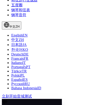
和弦进行生成器
五度圈
钢琴和弦表
钢琴音符
中文
ZH
English
EN
中文
ZH
日本語
JA
한국어
KO
Deutsch
DE
Français
FR
Italiano
IT
Português
PT
Türkçe
TR
Polski
PL
Español
ES
Русский
RU
Bahasa Indonesia
ID
立刻开始音域测试