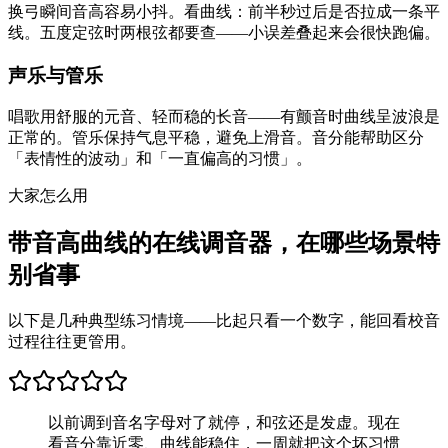
换弓瞬间音高容易小抖。看曲线：前半秒过后是否拉成一条平
线。五度定弦时两根弦都要查——小误差叠起来会很快跑偏。
声乐与管乐
唱歌用舒服的元音、轻而稳的长音——有颤音时曲线呈波浪是
正常的。管乐保持气息平稳，避免上滑音。音分能帮助区分
「表情性的波动」和「一直偏高的习惯」。
大家怎么用
带音高曲线的在线调音器，在哪些场景特
别省事
以下是几种典型练习情境——比起只看一个数字，能回看校音
过程往往更管用。
以前调到音名字母对了就停，和弦还是发虚。现在
看音分靠近零、曲线能稳住，一周就把这个坏习惯