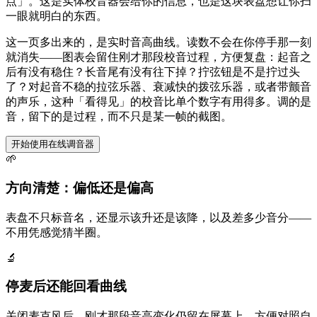
点」。这是实体校音器会给你的信息，也是这块表盘想让你扫
一眼就明白的东西。
这一页多出来的，是实时音高曲线。读数不会在你停手那一刻
就消失——图表会留住刚才那段校音过程，方便复盘：起音之
后有没有稳住？长音尾有没有往下掉？拧弦钮是不是拧过头
了？对起音不稳的拉弦乐器、衰减快的拨弦乐器，或者带颤音
的声乐，这种「看得见」的校音比单个数字有用得多。调的是
音，留下的是过程，而不只是某一帧的截图。
开始使用在线调音器
🌱
方向清楚：偏低还是偏高
表盘不只标音名，还显示该升还是该降，以及差多少音分——
不用凭感觉猜半圈。
🔬
停麦后还能回看曲线
关闭麦克风后，刚才那段音高变化仍留在屏幕上，方便对照自