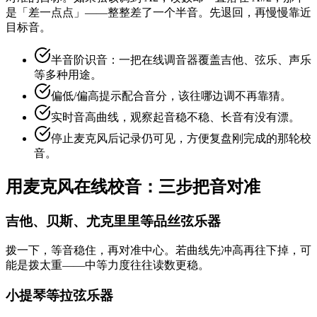
是「差一点点」——整整差了一个半音。先退回，再慢慢靠近
目标音。
半音阶识音：一把在线调音器覆盖吉他、弦乐、声乐
等多种用途。
偏低/偏高提示配合音分，该往哪边调不再靠猜。
实时音高曲线，观察起音稳不稳、长音有没有漂。
停止麦克风后记录仍可见，方便复盘刚完成的那轮校
音。
用麦克风在线校音：三步把音对准
吉他、贝斯、尤克里里等品丝弦乐器
拨一下，等音稳住，再对准中心。若曲线先冲高再往下掉，可
能是拨太重——中等力度往往读数更稳。
小提琴等拉弦乐器