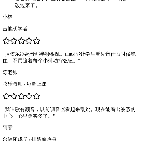
改过来了。
小林
吉他初学者
"
拉弦乐器起音那半秒很乱。曲线能让学生看见音什么时候稳
住，不用追着每个小抖动拧弦钮。
"
陈老师
弦乐教师
/
每周上课
"
我唱歌有颤音，以前调音器看起来乱跳。现在能看出波形的
中心，心里踏实多了。
"
阿雯
合唱团成员
/
排练前热身