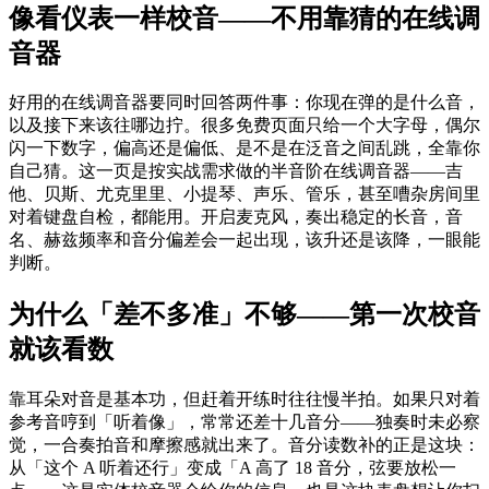
像看仪表一样校音——不用靠猜的在线调
音器
好用的在线调音器要同时回答两件事：你现在弹的是什么音，
以及接下来该往哪边拧。很多免费页面只给一个大字母，偶尔
闪一下数字，偏高还是偏低、是不是在泛音之间乱跳，全靠你
自己猜。这一页是按实战需求做的半音阶在线调音器——吉
他、贝斯、尤克里里、小提琴、声乐、管乐，甚至嘈杂房间里
对着键盘自检，都能用。开启麦克风，奏出稳定的长音，音
名、赫兹频率和音分偏差会一起出现，该升还是该降，一眼能
判断。
为什么「差不多准」不够——第一次校音
就该看数
靠耳朵对音是基本功，但赶着开练时往往慢半拍。如果只对着
参考音哼到「听着像」，常常还差十几音分——独奏时未必察
觉，一合奏拍音和摩擦感就出来了。音分读数补的正是这块：
从「这个 A 听着还行」变成「A 高了 18 音分，弦要放松一