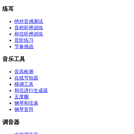
练耳
绝对音感测试
音程听辨训练
和弦听辨训练
音阶练习
节奏挑战
音乐工具
音高检测
在线节拍器
移调工具
和弦进行生成器
五度圈
钢琴和弦表
钢琴音符
调音器