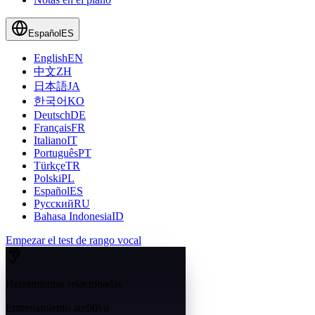
Español
ES
English
EN
中文
ZH
日本語
JA
한국어
KO
Deutsch
DE
Français
FR
Italiano
IT
Português
PT
Türkçe
TR
Polski
PL
Español
ES
Русский
RU
Bahasa Indonesia
ID
Empezar el test de rango vocal
Herramientas relacionadas
Entrenamiento auditivo