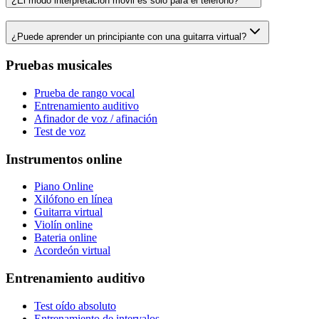
¿El modo interpretación móvil es solo para el teléfono?
¿Puede aprender un principiante con una guitarra virtual?
Pruebas musicales
Prueba de rango vocal
Entrenamiento auditivo
Afinador de voz / afinación
Test de voz
Instrumentos online
Piano Online
Xilófono en línea
Guitarra virtual
Violín online
Bateria online
Acordeón virtual
Entrenamiento auditivo
Test oído absoluto
Entrenamiento de intervalos