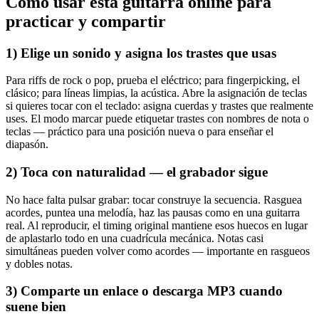
Cómo usar esta guitarra online para
practicar y compartir
1) Elige un sonido y asigna los trastes que usas
Para riffs de rock o pop, prueba el eléctrico; para fingerpicking, el
clásico; para líneas limpias, la acústica. Abre la asignación de teclas
si quieres tocar con el teclado: asigna cuerdas y trastes que realmente
uses. El modo marcar puede etiquetar trastes con nombres de nota o
teclas — práctico para una posición nueva o para enseñar el
diapasón.
2) Toca con naturalidad — el grabador sigue
No hace falta pulsar grabar: tocar construye la secuencia. Rasguea
acordes, puntea una melodía, haz las pausas como en una guitarra
real. Al reproducir, el timing original mantiene esos huecos en lugar
de aplastarlo todo en una cuadrícula mecánica. Notas casi
simultáneas pueden volver como acordes — importante en rasgueos
y dobles notas.
3) Comparte un enlace o descarga MP3 cuando
suene bien