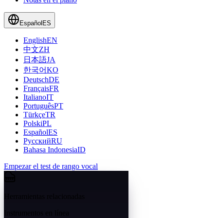
Español
ES
English
EN
中文
ZH
日本語
JA
한국어
KO
Deutsch
DE
Français
FR
Italiano
IT
Português
PT
Türkçe
TR
Polski
PL
Español
ES
Русский
RU
Bahasa Indonesia
ID
Empezar el test de rango vocal
Herramientas relacionadas
Instrumentos en línea