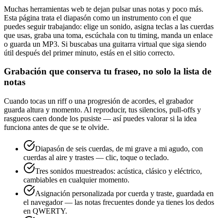
Muchas herramientas web te dejan pulsar unas notas y poco más.
Esta página trata el diapasón como un instrumento con el que
puedes seguir trabajando: elige un sonido, asigna teclas a las cuerdas
que usas, graba una toma, escúchala con tu timing, manda un enlace
o guarda un MP3. Si buscabas una guitarra virtual que siga siendo
útil después del primer minuto, estás en el sitio correcto.
Grabación que conserva tu fraseo, no solo la lista de
notas
Cuando tocas un riff o una progresión de acordes, el grabador
guarda altura y momento. Al reproducir, tus silencios, pull-offs y
rasgueos caen donde los pusiste — así puedes valorar si la idea
funciona antes de que se te olvide.
Diapasón de seis cuerdas, de mi grave a mi agudo, con
cuerdas al aire y trastes — clic, toque o teclado.
Tres sonidos muestreados: acústica, clásico y eléctrico,
cambiables en cualquier momento.
Asignación personalizada por cuerda y traste, guardada en
el navegador — las notas frecuentes donde ya tienes los dedos
en QWERTY.