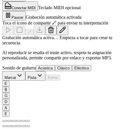
Teclado MIDI opcional
Conectar MIDI
Grabación automática activada
Pausar
Toca el icono de compartir 🔗 para enviar tu interpretación
🔗
Grabación automática activa… Empieza a tocar para crear tu
secuencia.
Al reproducir se resalta el traste activo, respeta tu asignación
personalizada, permite compartir por enlace y exportar MP3.
Sonido de guitarra
Acústica
Clásico
Eléctrico
Marcar
Pista
Borrar
E
B
G
D
A
E