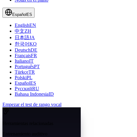
Español
ES
English
EN
中文
ZH
日本語
JA
한국어
KO
Deutsch
DE
Français
FR
Italiano
IT
Português
PT
Türkçe
TR
Polski
PL
Español
ES
Русский
RU
Bahasa Indonesia
ID
Empezar el test de rango vocal
Herramientas relacionadas
Entrenamiento auditivo