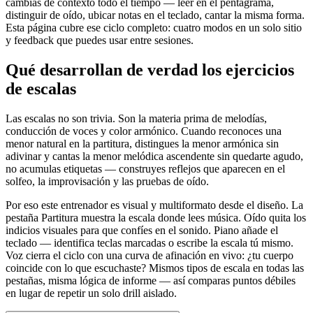
cambias de contexto todo el tiempo — leer en el pentagrama,
distinguir de oído, ubicar notas en el teclado, cantar la misma forma.
Esta página cubre ese ciclo completo: cuatro modos en un solo sitio
y feedback que puedes usar entre sesiones.
Qué desarrollan de verdad los ejercicios
de escalas
Las escalas no son trivia. Son la materia prima de melodías,
conducción de voces y color armónico. Cuando reconoces una
menor natural en la partitura, distingues la menor armónica sin
adivinar y cantas la menor melódica ascendente sin quedarte agudo,
no acumulas etiquetas — construyes reflejos que aparecen en el
solfeo, la improvisación y las pruebas de oído.
Por eso este entrenador es visual y multiformato desde el diseño. La
pestaña Partitura muestra la escala donde lees música. Oído quita los
indicios visuales para que confíes en el sonido. Piano añade el
teclado — identifica teclas marcadas o escribe la escala tú mismo.
Voz cierra el ciclo con una curva de afinación en vivo: ¿tu cuerpo
coincide con lo que escuchaste? Mismos tipos de escala en todas las
pestañas, misma lógica de informe — así comparas puntos débiles
en lugar de repetir un solo drill aislado.