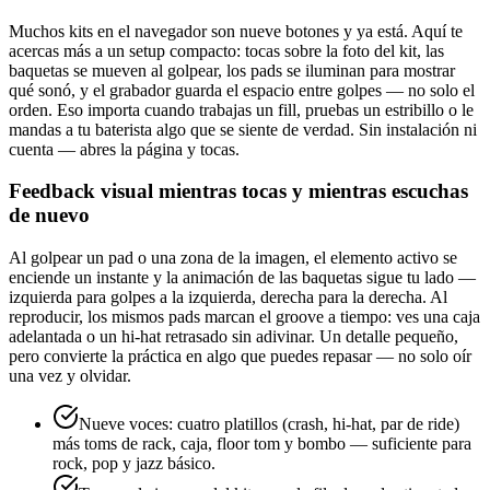
Muchos kits en el navegador son nueve botones y ya está. Aquí te
acercas más a un setup compacto: tocas sobre la foto del kit, las
baquetas se mueven al golpear, los pads se iluminan para mostrar
qué sonó, y el grabador guarda el espacio entre golpes — no solo el
orden. Eso importa cuando trabajas un fill, pruebas un estribillo o le
mandas a tu baterista algo que se siente de verdad. Sin instalación ni
cuenta — abres la página y tocas.
Feedback visual mientras tocas y mientras escuchas
de nuevo
Al golpear un pad o una zona de la imagen, el elemento activo se
enciende un instante y la animación de las baquetas sigue tu lado —
izquierda para golpes a la izquierda, derecha para la derecha. Al
reproducir, los mismos pads marcan el groove a tiempo: ves una caja
adelantada o un hi-hat retrasado sin adivinar. Un detalle pequeño,
pero convierte la práctica en algo que puedes repasar — no solo oír
una vez y olvidar.
Nueve voces: cuatro platillos (crash, hi-hat, par de ride)
más toms de rack, caja, floor tom y bombo — suficiente para
rock, pop y jazz básico.