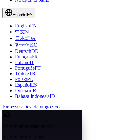
Español
ES
English
EN
中文
ZH
日本語
JA
한국어
KO
Deutsch
DE
Français
FR
Italiano
IT
Português
PT
Türkçe
TR
Polski
PL
Español
ES
Русский
RU
Bahasa Indonesia
ID
Empezar el test de rango vocal
Herramientas relacionadas
Instrumentos en línea