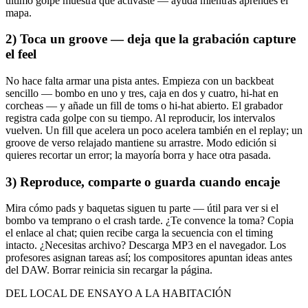
último golpe muestra qué activaste — ayuda mientras aprendes el
mapa.
2) Toca un groove — deja que la grabación capture
el feel
No hace falta armar una pista antes. Empieza con un backbeat
sencillo — bombo en uno y tres, caja en dos y cuatro, hi-hat en
corcheas — y añade un fill de toms o hi-hat abierto. El grabador
registra cada golpe con su tiempo. Al reproducir, los intervalos
vuelven. Un fill que acelera un poco acelera también en el replay; un
groove de verso relajado mantiene su arrastre. Modo edición si
quieres recortar un error; la mayoría borra y hace otra pasada.
3) Reproduce, comparte o guarda cuando encaje
Mira cómo pads y baquetas siguen tu parte — útil para ver si el
bombo va temprano o el crash tarde. ¿Te convence la toma? Copia
el enlace al chat; quien recibe carga la secuencia con el timing
intacto. ¿Necesitas archivo? Descarga MP3 en el navegador. Los
profesores asignan tareas así; los compositores apuntan ideas antes
del DAW. Borrar reinicia sin recargar la página.
DEL LOCAL DE ENSAYO A LA HABITACIÓN