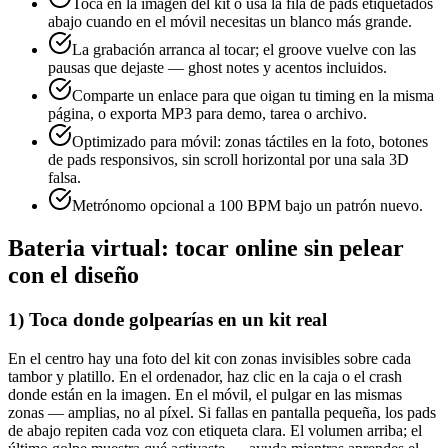
Toca en la imagen del kit o usa la fila de pads etiquetados
abajo cuando en el móvil necesitas un blanco más grande.
La grabación arranca al tocar; el groove vuelve con las
pausas que dejaste — ghost notes y acentos incluidos.
Comparte un enlace para que oigan tu timing en la misma
página, o exporta MP3 para demo, tarea o archivo.
Optimizado para móvil: zonas táctiles en la foto, botones
de pads responsivos, sin scroll horizontal por una sala 3D
falsa.
Metrónomo opcional a 100 BPM bajo un patrón nuevo.
Bateria virtual: tocar online sin pelear
con el diseño
1) Toca donde golpearías en un kit real
En el centro hay una foto del kit con zonas invisibles sobre cada
tambor y platillo. En el ordenador, haz clic en la caja o el crash
donde están en la imagen. En el móvil, el pulgar en las mismas
zonas — amplias, no al píxel. Si fallas en pantalla pequeña, los pads
de abajo repiten cada voz con etiqueta clara. El volumen arriba; el