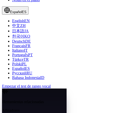
Español
ES
English
EN
中文
ZH
日本語
JA
한국어
KO
Deutsch
DE
Français
FR
Italiano
IT
Português
PT
Türkçe
TR
Polski
PL
Español
ES
Русский
RU
Bahasa Indonesia
ID
Empezar el test de rango vocal
Herramientas relacionadas
Afinadores