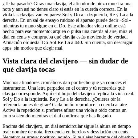
¿Te ha pasado? Giras una clavija, el afinador de pinza muestra una
nota y aun así no tienes claro si estás en la cuerda correcta. En la
viola las clavijas van en pares: Sol y Do a la izquierda, Re y La a la
derecha. En un sal de ensayo ruidoso el aparato puede decir «Sol»
mientras tu mano sigue en el Do. Este afinador viola online está
hecho para ese momento: arquea o pulsa una cuerda al aire, mira el
dial en cents y comprueba qué clavija estás moviendo de verdad.
Afinación orquestal Do-Sol-Re-La a 440. Sin cuenta, sin descargar
apps, sin modos que elegir mal.
Vista clara del clavijero — sin dudar de
qué clavija tocas
Muchos afinadores cromáticos dan por hecho que ya conoces el
instrumento. Una letra parpadea en el centro y tú recuerdas qué
clavija corresponde. Aquí el dibujo del clavijero replica la viola real:
Sol y Do a la izquierda, Re y La a la derecha. ¿Quieres oír la
referencia antes de girar? Cada botón reproduce la cuerda al aire.
Activa la repetición si prefieres afinar una viola a oído contra un
tono sostenido mientras el dial confirma que has llegado.
Encima del clavijero, un dial semicircular sigue la altura en tiempo
real: nombre de nota, frecuencia en hercios y desviación en cents.
Negativo es grave; positivo, agudo. Si te alejas bastante del objetivo,