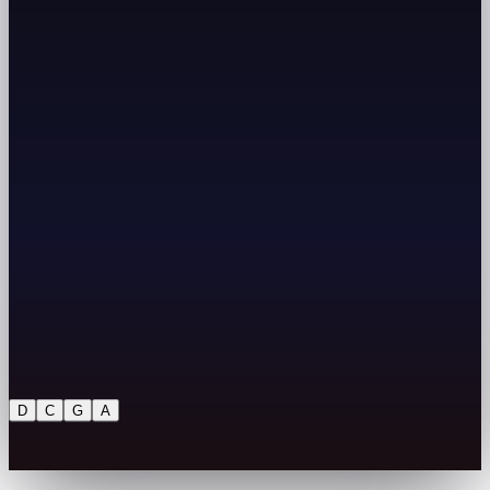
D
C
G
A