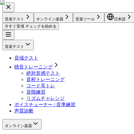
音楽テスト
オンライン楽器
音楽ツール
日本語
今すぐ音域 チェックを始める
音楽テスト
音域テスト
聴音トレーニング
絶対音感テスト
音程トレーニング
コード耳トレ
音階練習
リズムチャレンジ
ボイスチューナー / 音準練習
声質診断
オンライン楽器