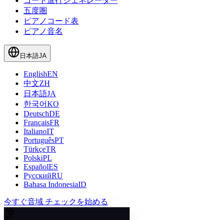
コード進行ジェネレーター
五度圏
ピアノコード表
ピアノ音名
日本語
JA
English
EN
中文
ZH
日本語
JA
한국어
KO
Deutsch
DE
Français
FR
Italiano
IT
Português
PT
Türkçe
TR
Polski
PL
Español
ES
Русский
RU
Bahasa Indonesia
ID
今すぐ音域 チェックを始める