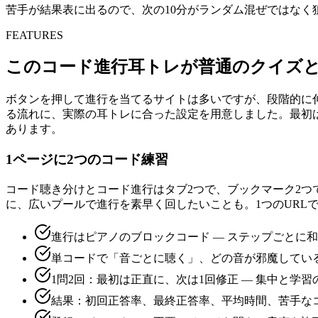
苦手が結果表に出るので、次の10分がランダム混ぜではなく
FEATURES
このコード進行耳トレが普通のクイズ
ボタンを押して進行を当てるサイトは多いですが、段階的に伸ば
る流れに、実際の耳トレに合った設定を用意しました。最初
あります。
1ページに2つのコード練習
コード聴き分けとコード進行はタブ2つで、ブックマーク2つ
に、広いプールで進行を素早く回したいことも。1つのURL
進行はピアノのブロックコード — ステップごとに
単コードで「音ごとに聴く」、どの音が邪魔してい
1問2回：最初は正直に、次は1回修正 — 集中と学
結果：初回正答率、最終正答率、平均時間、苦手な