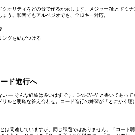
クオリティをどの音で作るか示します。メジャー7thとドミナ
ょう。和音でもアルペジオでも、全12キー対応。
較
リングを結びつける
コード進行へ
 — そんな経験は多いはずです。I–vi–IV–V と書いてあ
ドリルと明確な答え合わせ。コード進行の練習が「とにかく聴
ことは関連していますが、同じ課題ではありません。「コード聴