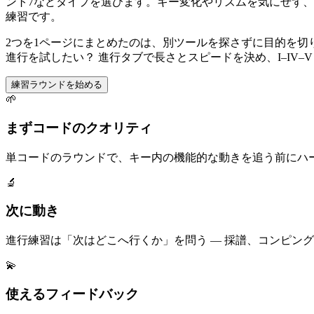
ント7などタイプを選びます。キー変化やリズムを気にせず
練習です。
2つを1ページにまとめたのは、別ツールを探さずに目的を切
進行を試したい？ 進行タブで長さとスピードを決め、I–IV
練習ラウンドを始める
🌱
まずコードのクオリティ
単コードのラウンドで、キー内の機能的な動きを追う前にハ
🔬
次に動き
進行練習は「次はどこへ行くか」を問う — 採譜、コンピン
💫
使えるフィードバック