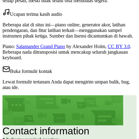
setiap pesan, meski tidak selalu bisa membalas segera.
Ucapan terima kasih audio
Beberapa alat di situs ini—piano online, generator akor, latihan
pendengaran, dan fitur latihan terkait—menggunakan sampel
instrumen pihak ketiga. Sumber dan lisensi dicantumkan di bawah.
Piano
:
Salamander Grand Piano
by Alexander Holm,
CC BY 3.0
.
Beberapa nada ditransposisi untuk mencakup seluruh jangkauan
keyboard.
Buka formulir kontak
Lewat formulir tertanam Anda dapat mengirim umpan balik, bug,
atau ide.