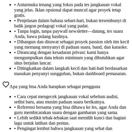
•
Antarmuka tenang yang fokus pada tes jangkauan vokal
yang jelas. Iklan opsional dapat muncul agar proyek tetap
gratis.
•
Penjelasan dalam bahasa sehari-hari, bukan tersembunyi di
balik jargon pedagogi vokal yang padat.
•
Tanpa login, tanpa paywall newsletter—datang, tes suara
Anda, bawa pulang hasilnya.
•
Dibangun dan dirawat sebagai proyek passion oleh tim kecil
yang memang menyanyi di paduan suara, band, dan karaoke.
•
Dirancang dengan kesadaran privasi: kami hanya
mengumpulkan data teknis minimum yang dibutuhkan agar
situs berjalan lancar.
•
Ditingkatkan dalam langkah kecil dan hati-hati berdasarkan
masukan penyanyi sungguhan, bukan dashboard pemasaran.
Apa yang bisa Anda harapkan sebagai pengguna
•
Cara cepat mengecek jangkauan vokal sebelum audisi,
setlist baru, atau musim paduan suara berikutnya.
•
Referensi bersama yang bisa dibawa ke les, agar Anda dan
guru membicarakan suara dengan gambaran yang sama.
•
Lebih sedikit tebak-tebakan saat memilih kunci dan bagian
lagu untuk latihan dan pentas.
•
Pengingat lembut bahwa jangkauan yang sehat dan