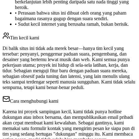
berkelanjutan lebih penting daripada satu nada tinggi yang
heroik.
•
Perasaan bahwa situs ini dibuat oleh orang yang paham
bagaimana rasanya gugup dengan suara sendiri.
•
Sudut kecil internet yang berusaha ramah, bukan berisik.
Tim kecil kami
Di balik situs ini tidak ada merek besar—hanya tim kecil yang
tersebar: penyanyi, penggemar paduan suara, pengembang, dan
desainer yang bertemu lewat musik dan web. Kami semua punya
pekerjaan utama; proyek ini hidup di sela-sela latihan, kerja, dan
tidur. Sebagian menguji fitur baru dengan paduan suara mereka,
sebagian obsesif pada tuning dan latensi, yang lain menulis ulang
teks sampai terdengar seperti manusia sungguhan. Kami tidak selalu
sempurna, tetapi kami benar-benar peduli.
Cara menghubungi kami
Karena ini proyek sampingan kecil, kami tidak punya hotline
dukungan atau inbox bersama, dan mempublikasikan email pribadi
akan cepat membuat kami kewalahan. Sebagai gantinya, kami
memakai satu formulir kontak yang mengirim pesan ke siapa pun di
tim yang sedang bertugas "dukungan" minggu itu. Kami membaca