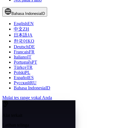
Bahasa Indonesia
ID
English
EN
中文
ZH
日本語
JA
한국어
KO
Deutsch
DE
Français
FR
Italiano
IT
Português
PT
Türkçe
TR
Polski
PL
Español
ES
Русский
RU
Bahasa Indonesia
ID
Mulai tes range vokal Anda
Alat terkait
Latihan telinga