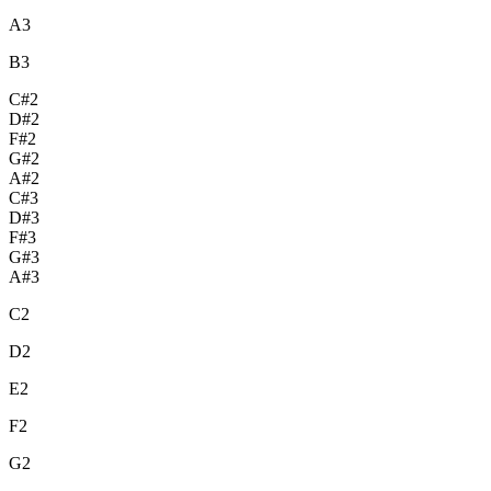
A3
B3
C#2
D#2
F#2
G#2
A#2
C#3
D#3
F#3
G#3
A#3
C2
D2
E2
F2
G2