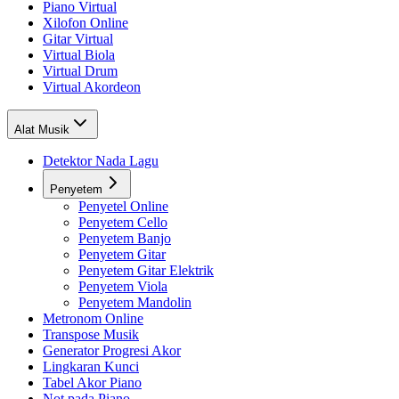
Piano Virtual
Xilofon Online
Gitar Virtual
Virtual Biola
Virtual Drum
Virtual Akordeon
Alat Musik
Detektor Nada Lagu
Penyetem
Penyetel Online
Penyetem Cello
Penyetem Banjo
Penyetem Gitar
Penyetem Gitar Elektrik
Penyetem Viola
Penyetem Mandolin
Metronom Online
Transpose Musik
Generator Progresi Akor
Lingkaran Kunci
Tabel Akor Piano
Not pada Piano