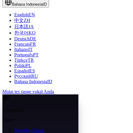
Bahasa Indonesia
ID
English
EN
中文
ZH
日本語
JA
한국어
KO
Deutsch
DE
Français
FR
Italiano
IT
Português
PT
Türkçe
TR
Polski
PL
Español
ES
Русский
RU
Bahasa Indonesia
ID
Mulai tes range vokal Anda
Alat terkait
Tuner
Penyetel Online