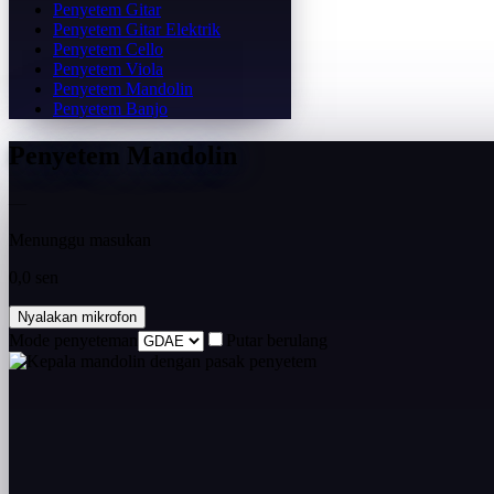
Penyetem Gitar
Penyetem Gitar Elektrik
Penyetem Cello
Penyetem Viola
Penyetem Mandolin
Penyetem Banjo
Penyetem Mandolin
—
Menunggu masukan
0,0 sen
Nyalakan mikrofon
Mode penyeteman
Putar berulang