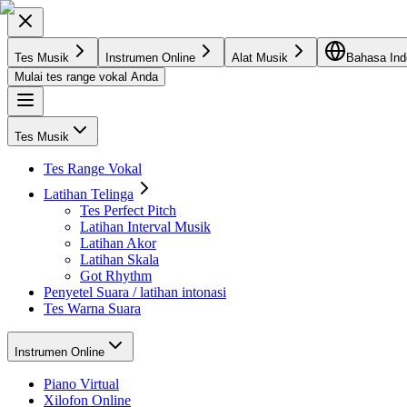
Tes Musik
Instrumen Online
Alat Musik
Bahasa Ind
Mulai tes range vokal Anda
Tes Musik
Tes Range Vokal
Latihan Telinga
Tes Perfect Pitch
Latihan Interval Musik
Latihan Akor
Latihan Skala
Got Rhythm
Penyetel Suara / latihan intonasi
Tes Warna Suara
Instrumen Online
Piano Virtual
Xilofon Online