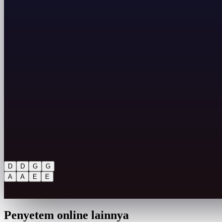
D
D
G
G
A
A
E
E
Penyetem online lainnya