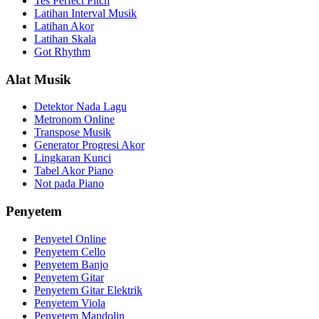
Tes Perfect Pitch
Latihan Interval Musik
Latihan Akor
Latihan Skala
Got Rhythm
Alat Musik
Detektor Nada Lagu
Metronom Online
Transpose Musik
Generator Progresi Akor
Lingkaran Kunci
Tabel Akor Piano
Not pada Piano
Penyetem
Penyetel Online
Penyetem Cello
Penyetem Banjo
Penyetem Gitar
Penyetem Gitar Elektrik
Penyetem Viola
Penyetem Mandolin