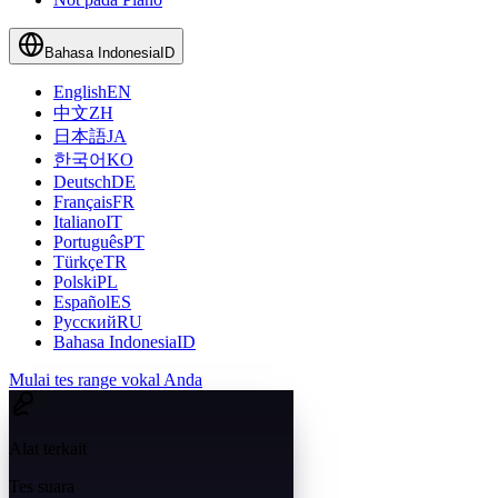
Bahasa Indonesia
ID
English
EN
中文
ZH
日本語
JA
한국어
KO
Deutsch
DE
Français
FR
Italiano
IT
Português
PT
Türkçe
TR
Polski
PL
Español
ES
Русский
RU
Bahasa Indonesia
ID
Mulai tes range vokal Anda
Alat terkait
Tes suara