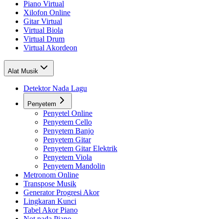
Piano Virtual
Xilofon Online
Gitar Virtual
Virtual Biola
Virtual Drum
Virtual Akordeon
Alat Musik
Detektor Nada Lagu
Penyetem
Penyetel Online
Penyetem Cello
Penyetem Banjo
Penyetem Gitar
Penyetem Gitar Elektrik
Penyetem Viola
Penyetem Mandolin
Metronom Online
Transpose Musik
Generator Progresi Akor
Lingkaran Kunci
Tabel Akor Piano
Not pada Piano