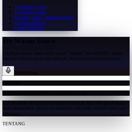
Tes Range Vokal
Tes Warna Suara
Penyetel Suara / latihan intonasi
Tes Perfect Pitch
Latihan Telinga
Tes Warna Suara
Cuplikan warna suara yang ringan. "Bagus" itu subjektif—pakai
hasil ini sebagai acuan dan hiburan, bukan penilaian profesional.
Mulai rekam
Level live
Skor keseluruhan
(persen)
:
—
Durasi
:
0.0
dtk
Kali ini tidak ada suara jelas yang terdeteksi. Skor dan profil suara
tidak ditampilkan. Bicara ke mikrofon atau putar sumber suara lalu
coba lagi.
TENTANG