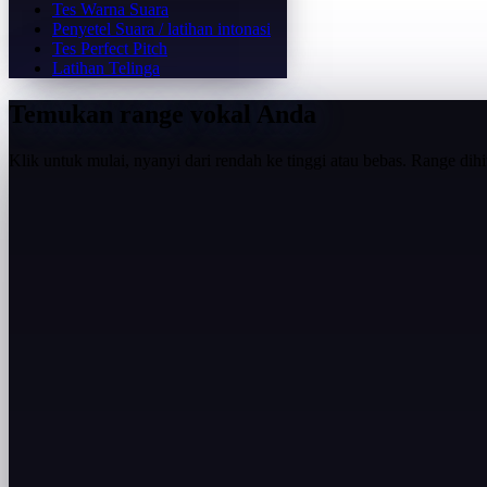
Tes Warna Suara
Penyetel Suara / latihan intonasi
Tes Perfect Pitch
Latihan Telinga
Temukan range vokal Anda
Klik untuk mulai, nyanyi dari rendah ke tinggi atau bebas. Range dihi