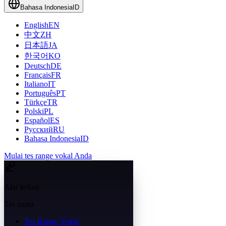
Bahasa Indonesia
ID
English
EN
中文
ZH
日本語
JA
한국어
KO
Deutsch
DE
Français
FR
Italiano
IT
Português
PT
Türkçe
TR
Polski
PL
Español
ES
Русский
RU
Bahasa Indonesia
ID
Mulai tes range vokal Anda
Alat terkait
Tes suara
Tes Range Vokal