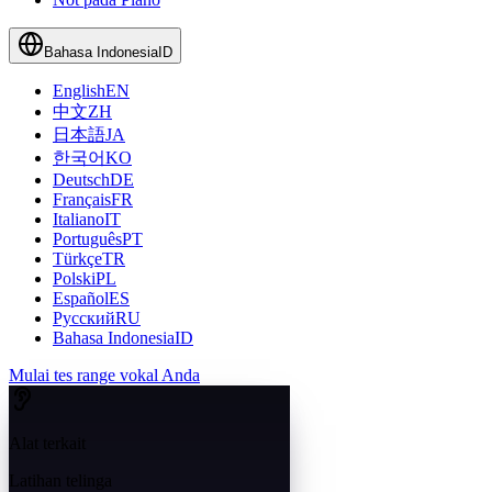
Bahasa Indonesia
ID
English
EN
中文
ZH
日本語
JA
한국어
KO
Deutsch
DE
Français
FR
Italiano
IT
Português
PT
Türkçe
TR
Polski
PL
Español
ES
Русский
RU
Bahasa Indonesia
ID
Mulai tes range vokal Anda
Alat terkait
Latihan telinga