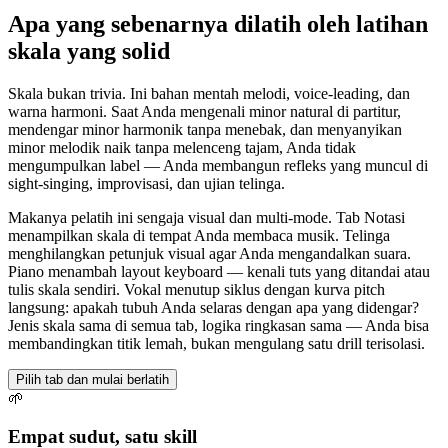
Apa yang sebenarnya dilatih oleh latihan
skala yang solid
Skala bukan trivia. Ini bahan mentah melodi, voice-leading, dan
warna harmoni. Saat Anda mengenali minor natural di partitur,
mendengar minor harmonik tanpa menebak, dan menyanyikan
minor melodik naik tanpa melenceng tajam, Anda tidak
mengumpulkan label — Anda membangun refleks yang muncul di
sight-singing, improvisasi, dan ujian telinga.
Makanya pelatih ini sengaja visual dan multi-mode. Tab Notasi
menampilkan skala di tempat Anda membaca musik. Telinga
menghilangkan petunjuk visual agar Anda mengandalkan suara.
Piano menambah layout keyboard — kenali tuts yang ditandai atau
tulis skala sendiri. Vokal menutup siklus dengan kurva pitch
langsung: apakah tubuh Anda selaras dengan apa yang didengar?
Jenis skala sama di semua tab, logika ringkasan sama — Anda bisa
membandingkan titik lemah, bukan mengulang satu drill terisolasi.
Pilih tab dan mulai berlatih
🌱
Empat sudut, satu skill