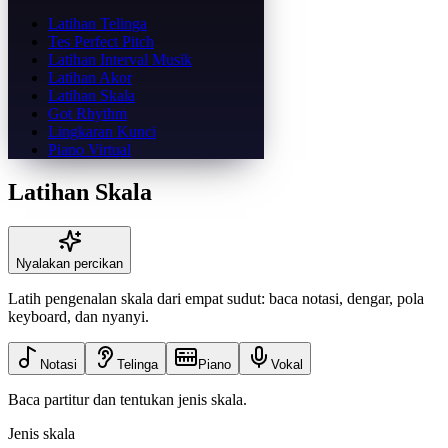
Latihan Telinga
Tes Perfect Pitch
Latihan Interval Musik
Latihan Akor
Latihan Skala
Got Rhythm
Lingkaran Kunci
Piano Virtual
Latihan Skala
Nyalakan percikan
Latih pengenalan skala dari empat sudut: baca notasi, dengar, pola
keyboard, dan nyanyi.
Notasi
Telinga
Piano
Vokal
Baca partitur dan tentukan jenis skala.
Jenis skala