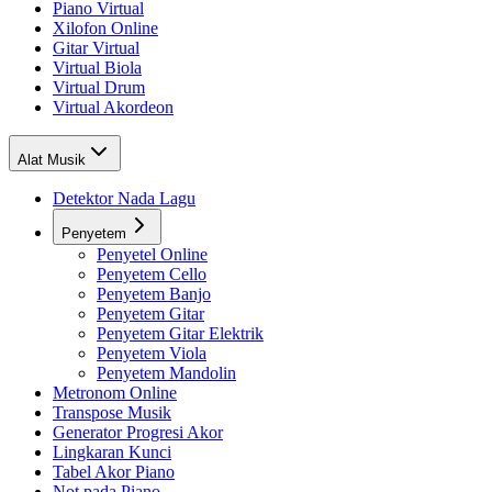
Piano Virtual
Xilofon Online
Gitar Virtual
Virtual Biola
Virtual Drum
Virtual Akordeon
Alat Musik
Detektor Nada Lagu
Penyetem
Penyetel Online
Penyetem Cello
Penyetem Banjo
Penyetem Gitar
Penyetem Gitar Elektrik
Penyetem Viola
Penyetem Mandolin
Metronom Online
Transpose Musik
Generator Progresi Akor
Lingkaran Kunci
Tabel Akor Piano
Not pada Piano