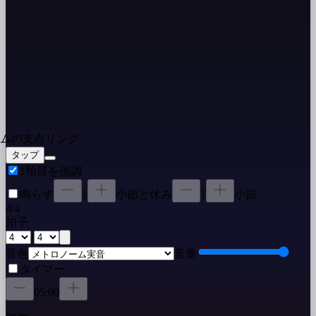
タップ
1拍目を強調
鳴らす
1
小節
と休み
1
小節
4
/
4
拍子
/
音色
音量
タイマー
05:00