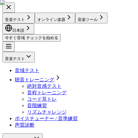
音楽テスト
オンライン楽器
音楽ツール
日本語
今すぐ音域 チェックを始める
音楽テスト
音域テスト
聴音トレーニング
絶対音感テスト
音程トレーニング
コード耳トレ
音階練習
リズムチャレンジ
ボイスチューナー / 音準練習
声質診断