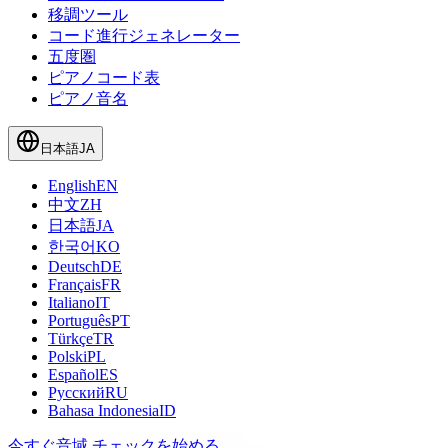
移調ツール
コード進行ジェネレーター
五度圏
ピアノコード表
ピアノ音名
日本語
JA
English
EN
中文
ZH
日本語
JA
한국어
KO
Deutsch
DE
Français
FR
Italiano
IT
Português
PT
Türkçe
TR
Polski
PL
Español
ES
Русский
RU
Bahasa Indonesia
ID
今すぐ音域 チェックを始める