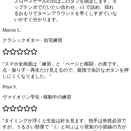
スロースケールの日はこのタブを固定します。タ
ップテンポでだいたい合わせ、±1 で詰め、揺れ
るおもりでターンアラウンドを早くしすぎていな
いかすぐ分かります。
Marcus L.
クラシックギター · 自宅練習
"
スマホ全画面は「練習」と「ページと格闘」の差です。
点・振り子・再生だけ見えるので、親指で余計なボタンを押
しにくくなりました。
"
Priya S.
ヴァイオリン学生
/
移動中の練習
"
タイミングが浮くと生徒は針を見ます。拍手は依然必須で
すが、うるさい部屋で「1」と叫ぶより視覚の小節線の方が