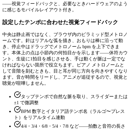
——視覚フィードバックと、必要なときハードウェアのよう
に感じるモバイルレイアウト付き。
設定したテンポに合わせた視覚フィードバック
中央は静止画ではなく、ブラウザ内のピラミッド型メトロノ
ームです。針はリアルな弧を描き、おもりは棒に沿って動
き、停止中はドラッグでメトロノーム bpm を上下できま
す。本体上の点は小節内の何拍目かを示します——休符カウ
ント、生徒に1拍目を感じさせる、手は動くが脈は一定でな
ければならない箇所で役立ちます。ピアノ メトロノームと
して音階を刻むときも、目と耳が同じ方向を向きやすくなり
ます。音が時間をリードし、アニメが追従するので、視覚と
聴覚が喧嘩しません。
タップテンポで自然な脈を取り、スライダーまたは
±1 で微調整
BPM 数字とイタリア語テンポ名（ラルゴ〜プレス
ト）をリアルタイム連動
4/4・3/4・6/8・5/4・7/8 など——拍数と音符の長さ