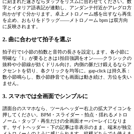
に刻まれた速さならタップをリズムに合わせてください。数
字とイタリア語表記が連動し、アンダンテ付近かアレグロ方
向かがすぐ分かります。卓上メトロノーム感を出すなら再生
を止め、おもりをドラッグ——メトロノーム bpm は双方向
に反映されます。
2. 曲に合わせて拍子を選ぶ
拍子行で1小節の拍数と音符の長さを設定します。各小節に
明確な「1」が要るときは1拍目強調をオン——クラシックの
抜粋や小節線が効くドリル向け。内側の脈だけ鍛えるならア
クセントを切り、各クリックを均等に。gap-click は持久系：
数小節鳴らし、数小節静音でも画面は動き続け、方位を失い
ません。
3. スマホでは全画面でシンプルに
譜面台のスマホなら、ツールヘッダー右上の拡大アイコンを
押してください。BPM・スライダー・拍点・揺れるメトロ
ノーム・タップ・再生だけの全画面オーバーレイになりま
す。サイトヘッダー・下の記事は非表示のまま、端末が独立
メトロノームのように感じられます。縦横どちらでも使えま