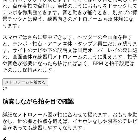
れ、点が各拍で点灯し、実物のようにおもりをドラッグして
テンポを微調整できます。音と動きが揃うとき、別タブの背
景チックとは違う、練習向きのメトロノーム web 体験にな
ります。
スマホではさらに集中できます。ヘッダーの全画面を押す
と、テンポ・拍点・アニメ本体・タップ／再生だけが残りま
す。サイトのナビや下の説明文は固定オーバーレイの裏に隠
れ、画面全体が練習用メトロノームのように見えます。拍子
や音色が必要になったら抜ければよく、BPM と拍子設定は
そのまま保持されます。
メトロノームを始める
🌱
演奏しながら拍を目で確認
詳細なメトロノーム図が拍に合わせて揺れます。おもりを動
かし、針の弧と拍点を追えば、イヤホンなしや隣室のテレビ
音があっても練習しやすくなります。
🔬