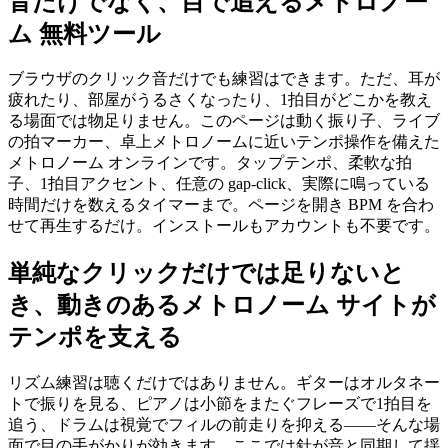
音だけでなく、目で追えるメトロノー
ム 無料ツール
ブラウザのクリック音だけでも練習はできます。ただ、耳が
疲れたり、部屋がうるさくなったり、1拍目がどこかを教え
る場面では物足りません。このページは動く振り子、ライブ
の拍マーカー、卓上メトロノームに近いテンポ操作を備えた
メトロノーム オンラインです。タップテンポ、柔軟な拍
子、1拍目アクセント、任意の gap-click、実際に鳴っている
時間だけを数えるタイマーまで。ページを開き BPM を合わ
せて再生するだけ。インストールもアカウントも不要です。
単純なクリックだけでは足りないと
き、動きのあるメトロノーム サイトが
テンポを支える
リズム練習は聴くだけではありません。ギターはオルタネー
トで振りを見る、ピアノは小節をまたぐフレーズで1拍目を
追う、ドラムは視覚でフィルの前走りを抑える——そんな場
面で目の手がかりが効きます。ここでは針が音と同期して揺