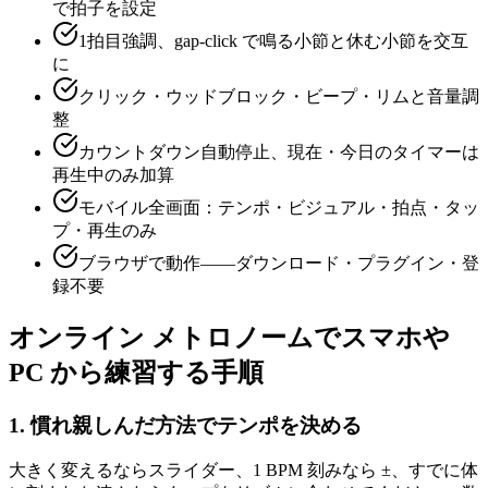
で拍子を設定
1拍目強調、gap-click で鳴る小節と休む小節を交互
に
クリック・ウッドブロック・ビープ・リムと音量調
整
カウントダウン自動停止、現在・今日のタイマーは
再生中のみ加算
モバイル全画面：テンポ・ビジュアル・拍点・タッ
プ・再生のみ
ブラウザで動作——ダウンロード・プラグイン・登
録不要
オンライン メトロノームでスマホや
PC から練習する手順
1. 慣れ親しんだ方法でテンポを決める
大きく変えるならスライダー、1 BPM 刻みなら ±、すでに体