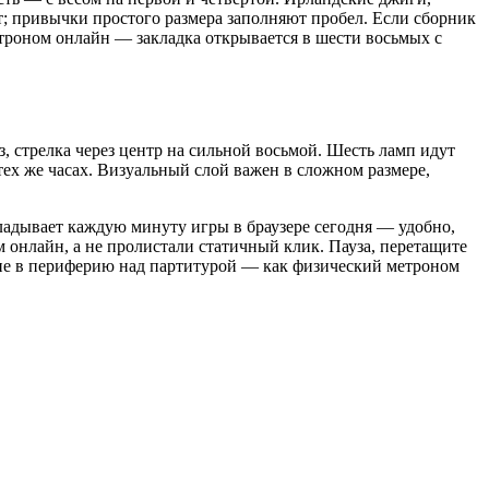
т; привычки простого размера заполняют пробел. Если сборник
етроном онлайн — закладка открывается в шести восьмых с
, стрелка через центр на сильной восьмой. Шесть ламп идут
 тех же часах. Визуальный слой важен в сложном размере,
складывает каждую минуту игры в браузере сегодня — удобно,
м онлайн, а не пролистали статичный клик. Пауза, перетащите
ание в периферию над партитурой — как физический метроном