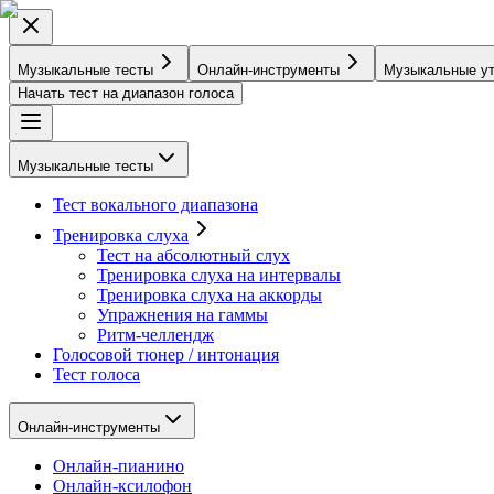
Музыкальные тесты
Онлайн-инструменты
Музыкальные у
Начать тест на диапазон голоса
Музыкальные тесты
Тест вокального диапазона
Тренировка слуха
Тест на абсолютный слух
Тренировка слуха на интервалы
Тренировка слуха на аккорды
Упражнения на гаммы
Ритм-челлендж
Голосовой тюнер / интонация
Тест голоса
Онлайн-инструменты
Онлайн-пианино
Онлайн-ксилофон