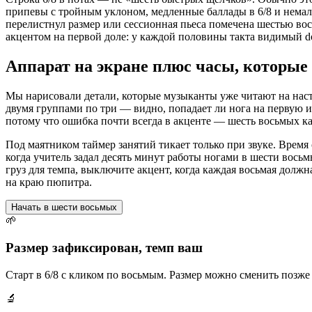
припевы с тройным уклоном, медленные баллады в 6/8 и немало
перелистнул размер или сессионная пьеса помечена шестью во
акцентом на первой доле: у каждой половины такта видимый do
Аппарат на экране плюс часы, которые
Мы нарисовали детали, которые музыканты уже читают на насто
двумя группами по три — видно, попадает ли нога на первую и 
потому что ошибка почти всегда в акценте — шесть восьмых ка
Под маятником таймер занятий тикает только при звуке. Время 
когда учитель задал десять минут работы ногами в шести восьм
груз для темпа, выключите акцент, когда каждая восьмая дол
на краю пюпитра.
Начать в шести восьмых
🌱
Размер зафиксирован, темп ваш
Старт в 6/8 с кликом по восьмым. Размер можно сменить позже 
🔬