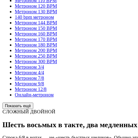
Метроном 110 BPM
Метроном 120 BPM
Метроном 130 BPM
140 bpm метроном
Метроном 144 BPM
Метроном 150 BPM
Метроном 160 BPM
Метроном 170 BPM
Метроном 180 BPM
Метроном 200 BPM
Метроном 250 BPM
Метроном 300 BPM
Метроном 3/4
Метроном 4/4
Метроном 7/8
Метроном 9/8
Метроном 12/8
Онлайн-метроном
Показать ещё
СЛОЖНЫЙ ДВОЙНОЙ
Шесть восьмых в такте, два медленных
Строка 6/8 в нотах — не «шесть быстрых щелчков». Обычно эт