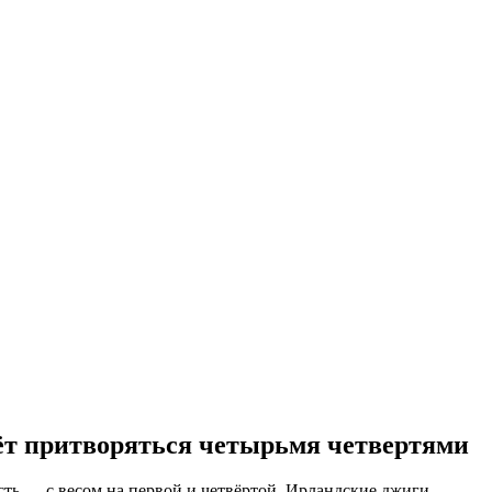
аёт притворяться четырьмя четвертями
ть — с весом на первой и четвёртой. Ирландские джиги,