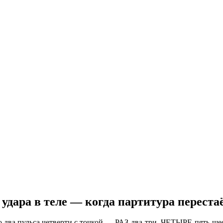
 удара в теле — когда партитура перест
о два пульса четверти с точкой — РАЗ-два-три, ЧЕТЫРЕ-пять-шес