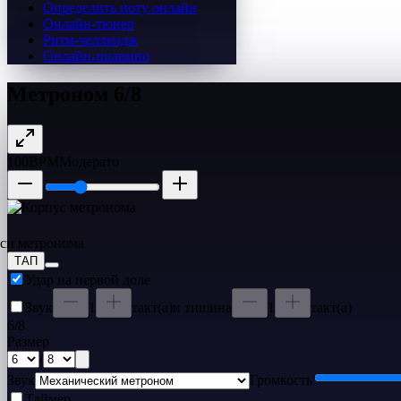
Определить ноту онлайн
Онлайн-тюнер
Ритм-челлендж
Онлайн-пианино
Метроном 6/8
100
BPM
Модерато
ТАП
Удар на первой доле
Звук
1
такт(а)
и тишина
1
такт(а)
6
/
8
Размер
/
Звук
Громкость
Таймер