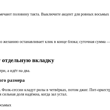
ечают половину такта. Выключите акцент для ровных восьмых 
о желанию останавливает клик в конце блока; суточная сумма —
т отдельную вкладку
ри, а идёт на два.
ого размера
. Фолк-сессии кладут рилы в четвёрках, потом джиг. Пит-оркест
сильная доля надёжна, когда зал устал.
осьмых