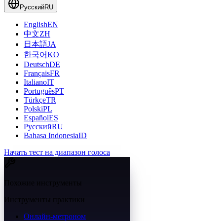
Русский
RU
English
EN
中文
ZH
日本語
JA
한국어
KO
Deutsch
DE
Français
FR
Italiano
IT
Português
PT
Türkçe
TR
Polski
PL
Español
ES
Русский
RU
Bahasa Indonesia
ID
Начать тест на диапазон голоса
Похожие инструменты
Инструменты практики
Онлайн-метроном