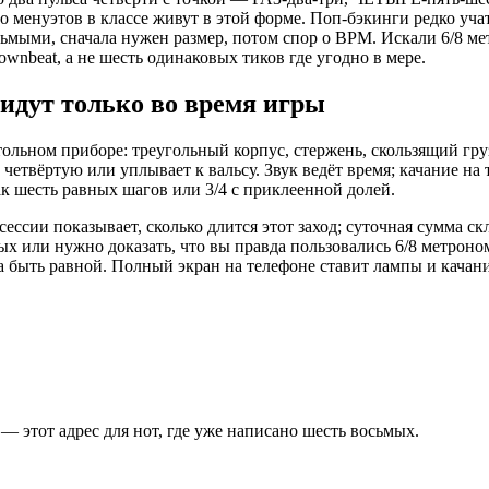
 менуэтов в классе живут в этой форме. Поп-бэкинги редко уча
сьмыми, сначала нужен размер, потом спор о BPM. Искали 6/8 м
wnbeat, а не шесть одинаковых тиков где угодно в мере.
 идут только во время игры
льном приборе: треугольный корпус, стержень, скользящий груз
четвёртую или уплывает к вальсу. Звук ведёт время; качание на
к шесть равных шагов или 3/4 с приклеенной долей.
сессии показывает, сколько длится этот заход; суточная сумма 
ых или нужно доказать, что вы правда пользовались 6/8 метроно
жна быть равной. Полный экран на телефоне ставит лампы и кач
— этот адрес для нот, где уже написано шесть восьмых.