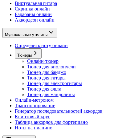
Виртуальная гитара
Скрипка онлайн
Барабаны онлайн
Аккордеон онлайн
Музыкальные утилиты
Определить ноту онлайн
Тюнеры
Онлайн-тюнер
Тюнер для виолончели
Тюнер для банджо
Тюнер для гитары
Тюнер для электрогитары
Тюнер для альта
Тюнер для мандолины
Онлайн-метроном
Транспонирование
Генератор последовательностей аккордов
Квинтовый круг
Таблица аккордов для фортепиано
Ноты на пианино