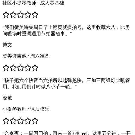
社区小提琴教师 · 成人零基础
"
我们赞美诗集周日早上翻页就换拍号。这里收藏六八，比房
间暖场时重调通用节拍器省事。
"
博文
赞美诗吉他
/
周六准备
"
孩子把六个快音当六拍所以越弹越快。三加三两组灯比吼管
用。我们用倒计时做八小节一轮。
"
晓敏
小提琴教师
/
课后弦乐
"
合奏夜：一周四四拍，再来一首 6/8 reel。这里五分钟，一开