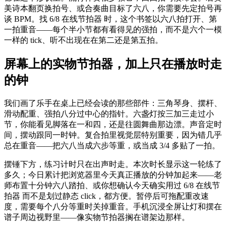
美诗本翻页换拍号、或合奏曲目标了六八，你需要先定拍号再
谈 BPM。找 6/8 在线节拍器 时，这个书签以六八拍打开、第
一拍重音——每个半小节都有看得见的强拍，而不是六个一模
一样的 tick、听不出现在在第二还是第五拍。
屏幕上的实物节拍器，加上只在播放时走
的钟
我们画了乐手在桌上已经会读的那些部件：三角琴身、摆杆、
滑动配重、强拍八分过中心的指针。六盏灯按三加三走过小
节，你能看见脚落在一和四，还是往圆舞曲那边漂。声音定时
间，摆动跟同一时钟。复合拍里视觉层特别重要，因为错几乎
总在重音——把六八当成六步等重，或当成 3/4 多贴了一拍。
摆锤下方，练习计时只在出声时走。本次时长显示这一轮练了
多久；今日累计把浏览器里今天真正播放的分钟加起来——老
师布置十分钟六八踏拍、或你想确认今天确实用过 6/8 在线节
拍器 而不是划过静态 click，都方便。暂停后可拖配重改速
度，需要每个八分等重时关掉重音。手机沉浸全屏让灯和摆在
谱子周边视野里——像实物节拍器搁在谱架边那样。