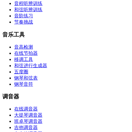
音程听辨训练
和弦听辨训练
音阶练习
节奏挑战
音乐工具
音高检测
在线节拍器
移调工具
和弦进行生成器
五度圈
钢琴和弦表
钢琴音符
调音器
在线调音器
大提琴调音器
班卓琴调音器
吉他调音器