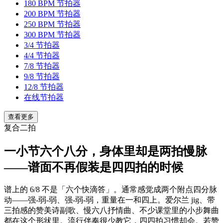
180 BPM 节拍器
200 BPM 节拍器
250 BPM 节拍器
300 BPM 节拍器
3/4 节拍器
4/4 节拍器
7/8 节拍器
9/8 节拍器
12/8 节拍器
在线节拍器
查看更多
复合二拍
一小节六个八分，身体里却是两拍慢脉
——谱面不再假装是四四拍的时候
谱上的 6/8 不是「六个快滴答」。通常感觉成两个附点四分脉
动——强-弱-弱、强-弱-弱，重量在一和四上。爱尔兰 jig、带
三拍感的赞美诗副歌、慢六八抒情曲、不少课堂里的小步舞曲
都在这个形状里。流行伴奏很少教它，四四拍习惯却会。若赞