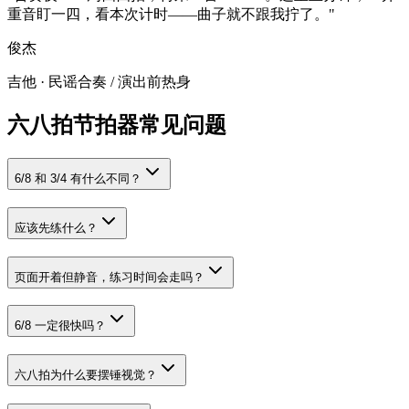
重音盯一四，看本次计时——曲子就不跟我拧了。
"
俊杰
吉他 · 民谣合奏
/
演出前热身
六八拍节拍器常见问题
6/8 和 3/4 有什么不同？
应该先练什么？
页面开着但静音，练习时间会走吗？
6/8 一定很快吗？
六八拍为什么要摆锤视觉？