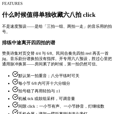
FEATURES
什么时候值得单独收藏六八拍 click
不是速度预设——是给「三拍一组、两拍一走」的音乐用的拍
号。
排练中途离开四四拍的谱
赞美诗集对页交替 4/4 与 6/8。民间合奏先四拍 reel 再丢一首
jig。音乐剧分谱换拍没有指挥。开专用六八预设，胜过心里把
通用脉冲换算——房间累了的时候，第一拍仍然可信。
默认第一拍重音；八分平练时可关
每小节 6/8 内可开十六分细分
拍号稳了再用轻拍与 ±1
机械 tick 或鼓组采样，可调音量
间隙 click：一小节有声、一小节静音，灯继续数
手机全屏：谱架一臂距离能读清六盏灯