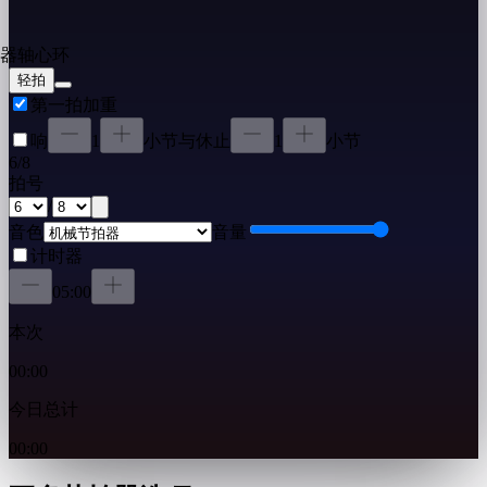
轻拍
第一拍加重
响
1
小节
与休止
1
小节
6
/
8
拍号
/
音色
音量
计时器
05:00
本次
00:00
今日总计
00:00