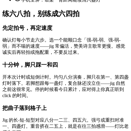
练六八拍，别练成六四拍
先定拍号，再定速度
确认灯每小节走六步。选一个能顺口念「强-弱-弱、强-弱-
弱」而不喘的速度——jig 常偏活，赞美诗主歌常更慢。感觉
诚实后再轻拍或拖配重，不要反过来。
十分钟，脚只踩一和四
开本次计时或短倒计时。均匀八分演奏，脚只在第一、第四盏
灯时落下。若脚想跟每一盏灯，复合脉还没立住——jig 自然
之前这很常见。停的时候看今日累计，应对得上你真正听到
click 的时间。
把曲子落到格子上
Jig 的长-短-短型对应八分一二三、四五六。强弓或重扫对准
一、四盏灯。重音挤在二五上，就是在往三拍感滑——灯比老