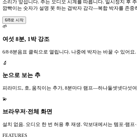
소리가 앞섭니다. 추는 오디오 시계를 따릅니다. 일시정지 후 추
깜빡이는 숫자가 설명 못 하는 겹박자 감각—복합 박자를 존중하
6/8로 시작
🌱
여섯 8분, 1박 강조
6/8·8분음표 클릭으로 열립니다. 나중에 박자는 바꿀 수 있어요
🔬
눈으로 보는 추
피라미드, 호, 움직이는 추가, 8분마다 램프—하나둘셋넷다섯여
💫
브라우저·전체 화면
설치 없음. 오디오 한 번 허용 후 재생. 악보대에서는 템포·램프
FEATURES