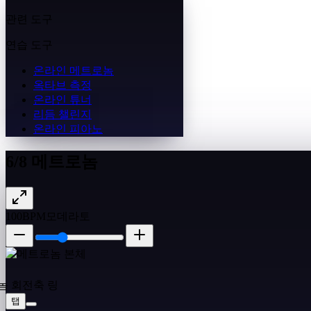
관련 도구
연습 도구
온라인 메트로놈
옥타브 측정
온라인 튜너
리듬 챌린지
온라인 피아노
6/8 메트로놈
100
BPM
모데라토
탭