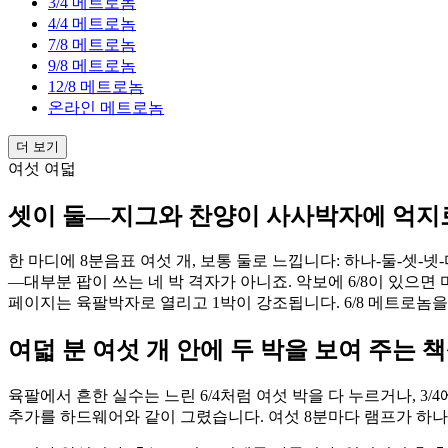
3/4 메트로놈
4/4 메트로놈
7/8 메트로놈
9/8 메트로놈
12/8 메트로놈
온라인 메트로놈
더 보기
여섯 여덟
셋이 둘—지그와 찬양이 사사박자에 억지로
한 마디에 8분음표 여섯 개, 보통 둘로 느낍니다: 하나-둘-셋-넷
—대부분 팝이 쓰는 네 박 격자가 아니죠. 악보에 6/8이 있으
페이지는 육팔박자로 열리고 1박이 강조됩니다. 6/8 메트로놈
여덟 분 여섯 개 안에 두 박을 보여 주는 
육팔에서 흔한 실수는 느린 6/4처럼 여섯 박을 다 누르거나, 3
추가를 하드웨어와 같이 그렸습니다. 여섯 8분마다 램프가 하나