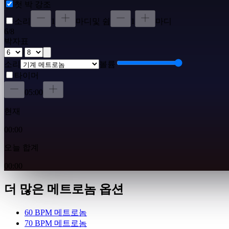
첫 박 강조
소리
1
마디
및 쉼
1
마디
6
/
8
박자표
/
소리
볼륨
타이머
05:00
현재
00:00
오늘 합계
00:00
더 많은 메트로놈 옵션
60 BPM 메트로놈
70 BPM 메트로놈