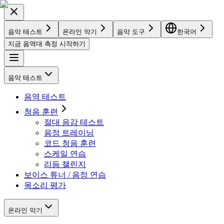
음악 테스트
온라인 악기
음악 도구
한국어
지금 음역대 측정 시작하기
음악 테스트
음역 테스트
청음 훈련
절대 음감 테스트
음정 트레이닝
코드 청음 훈련
스케일 연습
리듬 챌린지
보이스 튜너 / 음정 연습
목소리 평가
온라인 악기