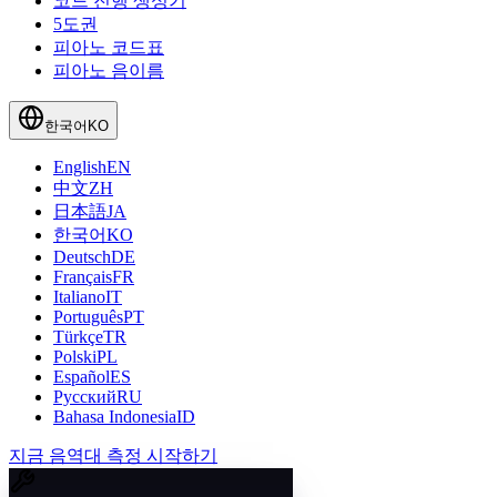
코드 진행 생성기
5도권
피아노 코드표
피아노 음이름
한국어
KO
English
EN
中文
ZH
日本語
JA
한국어
KO
Deutsch
DE
Français
FR
Italiano
IT
Português
PT
Türkçe
TR
Polski
PL
Español
ES
Русский
RU
Bahasa Indonesia
ID
지금 음역대 측정 시작하기