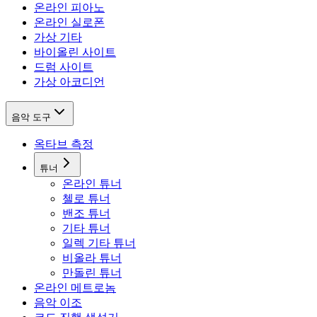
온라인 피아노
온라인 실로폰
가상 기타
바이올린 사이트
드럼 사이트
가상 아코디언
음악 도구
옥타브 측정
튜너
온라인 튜너
첼로 튜너
밴조 튜너
기타 튜너
일렉 기타 튜너
비올라 튜너
만돌린 튜너
온라인 메트로놈
음악 이조