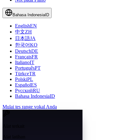
Bahasa Indonesia
ID
English
EN
中文
ZH
日本語
JA
한국어
KO
Deutsch
DE
Français
FR
Italiano
IT
Português
PT
Türkçe
TR
Polski
PL
Español
ES
Русский
RU
Bahasa Indonesia
ID
Mulai tes range vokal Anda
Alat terkait
Alat latihan