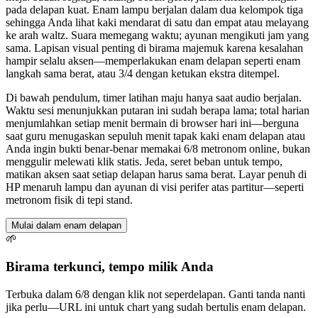
pada delapan kuat. Enam lampu berjalan dalam dua kelompok tiga
sehingga Anda lihat kaki mendarat di satu dan empat atau melayang
ke arah waltz. Suara memegang waktu; ayunan mengikuti jam yang
sama. Lapisan visual penting di birama majemuk karena kesalahan
hampir selalu aksen—memperlakukan enam delapan seperti enam
langkah sama berat, atau 3/4 dengan ketukan ekstra ditempel.
Di bawah pendulum, timer latihan maju hanya saat audio berjalan.
Waktu sesi menunjukkan putaran ini sudah berapa lama; total harian
menjumlahkan setiap menit bermain di browser hari ini—berguna
saat guru menugaskan sepuluh menit tapak kaki enam delapan atau
Anda ingin bukti benar-benar memakai 6/8 metronom online, bukan
menggulir melewati klik statis. Jeda, seret beban untuk tempo,
matikan aksen saat setiap delapan harus sama berat. Layar penuh di
HP menaruh lampu dan ayunan di visi perifer atas partitur—seperti
metronom fisik di tepi stand.
Mulai dalam enam delapan
🌱
Birama terkunci, tempo milik Anda
Terbuka dalam 6/8 dengan klik not seperdelapan. Ganti tanda nanti
jika perlu—URL ini untuk chart yang sudah bertulis enam delapan.