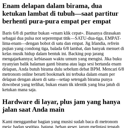
Enam delapan dalam birama, dua
ketukan lambat di tubuh—saat partitur
berhenti pura-pura empat per empat
Baris 6/8 di partitur bukan «enam klik cepat». Biasanya dirasakan
sebagai dua pulsa not seperempat titik—SATU-dua-tiga, EMPAT-
lima-enam—dengan bobot di satu dan empat. Jig Irlandia, refrein
pujian yang condong tiga, balada 6/8 lambat, dan banyak menuet di
kelas musik hidup dalam bentuk ini. Backing pop jarang
mengajarkannya; kebiasaan waktu umum yang mengisi. Jika buku
nyanyian balik halaman ganti birama atau lagu sesi bertanda enam
delapan, Anda butuh birama dulu sebelum debat BPM. Mencari 6/8
metronom online berarti bookmark ini terbuka dalam enam per
delapan dengan aksen di satu—setiap setengah birama punya
downbeat yang terlihat, bukan enam tik identik yang bisa jatuh di
ketukan mana saja.
Hardware di layar, plus jam yang hanya
jalan saat Anda main
Kami menggambar bagian yang musisi sudah baca di metronom
meja: badan segitiga, batang, beban geser, jarum melintasi tengah