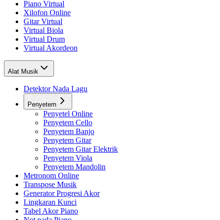
Piano Virtual
Xilofon Online
Gitar Virtual
Virtual Biola
Virtual Drum
Virtual Akordeon
Alat Musik
Detektor Nada Lagu
Penyetem
Penyetel Online
Penyetem Cello
Penyetem Banjo
Penyetem Gitar
Penyetem Gitar Elektrik
Penyetem Viola
Penyetem Mandolin
Metronom Online
Transpose Musik
Generator Progresi Akor
Lingkaran Kunci
Tabel Akor Piano
Not pada Piano