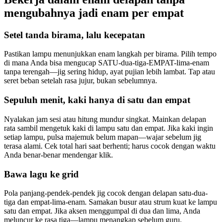
mengubahnya jadi enam per empat
Setel tanda birama, lalu kecepatan
Pastikan lampu menunjukkan enam langkah per birama. Pilih tempo
di mana Anda bisa mengucap SATU-dua-tiga-EMPAT-lima-enam
tanpa terengah—jig sering hidup, ayat pujian lebih lambat. Tap atau
seret beban setelah rasa jujur, bukan sebelumnya.
Sepuluh menit, kaki hanya di satu dan empat
Nyalakan jam sesi atau hitung mundur singkat. Mainkan delapan
rata sambil mengetuk kaki di lampu satu dan empat. Jika kaki ingin
setiap lampu, pulsa majemuk belum mapan—wajar sebelum jig
terasa alami. Cek total hari saat berhenti; harus cocok dengan waktu
Anda benar-benar mendengar klik.
Bawa lagu ke grid
Pola panjang-pendek-pendek jig cocok dengan delapan satu-dua-
tiga dan empat-lima-enam. Samakan busur atau strum kuat ke lampu
satu dan empat. Jika aksen menggumpal di dua dan lima, Anda
meluncur ke rasa tiga—lampu menangkap sebelum guru.