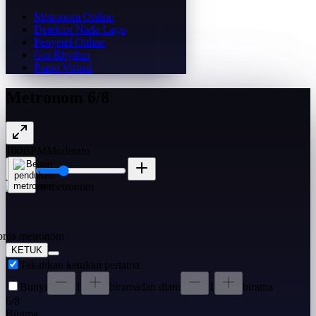
Metronom Online
Detektor Nada Lagu
Penyetel Online
Got Rhythm
Piano Virtual
Metronom 6/8
100
BPM
Moderato
KETUK
Tekankan ketukan pertama
Bunyi
1
birama
dan diam
1
birama
6
/
8
Birama