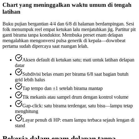
Chart yang meninggalkan waktu umum di tengah
latihan
Buku pujian bergantian 4/4 dan 6/8 di halaman berdampingan. Sesi
folk menumpuk reel empat ketukan lalu menjatuhkan jig. Partitur pit
ganti birama tanpa konduktor. Membuka preset enam delapan
mengalahkan mengonversi pulsa generik di kepala—downbeat
pertama sudah dipercaya saat ruangan lelah.
Aksen default di ketukan satu; mati untuk latihan delapan
datar
Subdivisi belas enam per birama 6/8 saat bagian butuh
grid lebih halus
Tap tempo dan ±1 setelah birama mantap
Tik mekanis atau sampel drum dengan kontrol volume
Gap-click: satu birama terdengar, satu bisu—lampu tetap
menghitung
Layar penuh di HP: enam lampu terbaca sejauh lengan di
stand
Bekerja dalam enam delapan tanpa