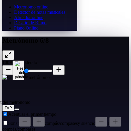
Metrónomo online
Detector de notas musicales
Afinador online
Desafío de Ritmo
Piano Online
Metrónomo 6/8
100
BPM
Moderato
TAP
Acentuar el primer tiempo
Sonar
1
compás/compases
y silencio
1
compás/compases