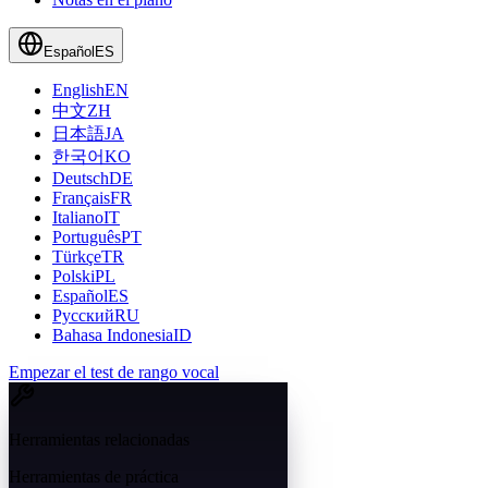
Español
ES
English
EN
中文
ZH
日本語
JA
한국어
KO
Deutsch
DE
Français
FR
Italiano
IT
Português
PT
Türkçe
TR
Polski
PL
Español
ES
Русский
RU
Bahasa Indonesia
ID
Empezar el test de rango vocal
Herramientas relacionadas
Herramientas de práctica