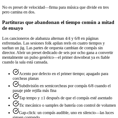
No es preset de velocidad—firma para música que divide en tres
pero camina en dos.
Partituras que abandonan el tiempo común a mitad
de ensayo
Los cancioneros de alabanza alternan 4/4 y 6/8 en páginas
enfrentadas. Las sesiones folk apilan reels en cuatro tiempos y
sueltan un jig. Las partes de orquesta cambian de compás sin
director. Abrir un preset dedicado de seis por ocho gana a convertir
mentalmente un pulso genérico—el primer downbeat ya es fiable
cuando la sala está cansada.
Acento por defecto en el primer tiempo; apagado para
corcheas planas
Subdivisión en semicorcheas por compás 6/8 cuando el
pasaje pide rejilla más fina
Tap tempo y ±1 después de que el compás esté asentado
Tic mecánico o samples de batería con control de volumen
Gap-click: un compás audible, uno en silencio—las luces
siguen contando