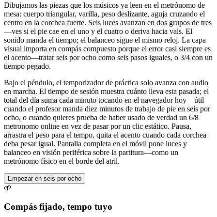
Dibujamos las piezas que los músicos ya leen en el metrónomo de
mesa: cuerpo triangular, varilla, peso deslizante, aguja cruzando el
centro en la corchea fuerte. Seis luces avanzan en dos grupos de tres
—ves si el pie cae en el uno y el cuatro o deriva hacia vals. El
sonido manda el tiempo; el balanceo sigue el mismo reloj. La capa
visual importa en compás compuesto porque el error casi siempre es
el acento—tratar seis por ocho como seis pasos iguales, o 3/4 con un
tiempo pegado.
Bajo el péndulo, el temporizador de práctica solo avanza con audio
en marcha. El tiempo de sesión muestra cuánto lleva esta pasada; el
total del día suma cada minuto tocando en el navegador hoy—útil
cuando el profesor manda diez minutos de trabajo de pie en seis por
ocho, o cuando quieres prueba de haber usado de verdad un 6/8
metronomo online en vez de pasar por un clic estático. Pausa,
arrastra el peso para el tempo, quita el acento cuando cada corchea
deba pesar igual. Pantalla completa en el móvil pone luces y
balanceo en visión periférica sobre la partitura—como un
metrónomo físico en el borde del atril.
Empezar en seis por ocho
🌱
Compás fijado, tempo tuyo