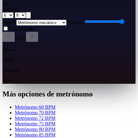
6
/
8
Compás
/
Sonido
Volumen
Temporizador
05:00
Ahora
00:00
Total hoy
00:00
Más opciones de metrónomo
Metrónomo 60 BPM
Metrónomo 70 BPM
Metrónomo 72 BPM
Metrónomo 75 BPM
Metrónomo 80 BPM
Metrónomo 85 BPM