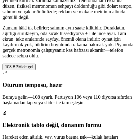
yeniden kurmak zorunda kalmazsınız. Telefonda tam ekranda
düzen, fiziksel metronomun sehpayı doldurduğu gibi dolar: tempo,
salınım ve ışıklar önünüzde; reklam ve makale metninin altında
gömülü değil.
Zamanı hâlâ tık belirler; salınım aynı saate kilitlidir. Duraklatın,
ağırlığı sürükleyin, oda sıcak hissediyorsa ±1 ile ince ayar. Tam
ekran, take aralarında sayfayı önemli olana indirir: oynat için
kaydırmak yok, bildirim boyutunda rakama bakmak yok. Piyanoda
gerçek metronomla çalıştıysanız kas hafızası aktarılır—telefon
sadece sehpa oldu.
108 BPM'de çal
🌱
Oturum temposu, hazır
Buraya gelin—108 ayarlı. Partisyon 106 veya 110 diyorsa sıfırdan
başlamadan tap veya slider ile tam eşleşin.
🔬
Elektronik tablo değil, donanım formu
Hareket eden ağırlık, yay, vuruş başına ışık—kulak hataları