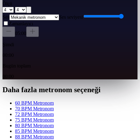
Ölçü
/
Ses
Ses seviyesi
Zamanlayıcı
05:00
Şimdi
00:00
Bugün toplam
00:00
Daha fazla metronom seçeneği
60 BPM Metronom
70 BPM Metronom
72 BPM Metronom
75 BPM Metronom
80 BPM Metronom
85 BPM Metronom
88 BPM Metronom