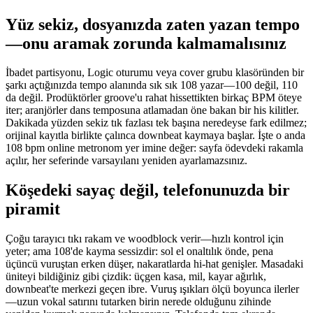
Yüz sekiz, dosyanızda zaten yazan tempo
—onu aramak zorunda kalmamalısınız
İbadet partisyonu, Logic oturumu veya cover grubu klasöründen bir
şarkı açtığınızda tempo alanında sık sık 108 yazar—100 değil, 110
da değil. Prodüktörler groove'u rahat hissettikten birkaç BPM öteye
iter; aranjörler dans temposuna atlamadan öne bakan bir his kilitler.
Dakikada yüzden sekiz tık fazlası tek başına neredeyse fark edilmez;
orijinal kayıtla birlikte çalınca downbeat kaymaya başlar. İşte o anda
108 bpm online metronom yer imine değer: sayfa ödevdeki rakamla
açılır, her seferinde varsayılanı yeniden ayarlamazsınız.
Köşedeki sayaç değil, telefonunuzda bir
piramit
Çoğu tarayıcı tıkı rakam ve woodblock verir—hızlı kontrol için
yeter; ama 108'de kayma sessizdir: sol el onaltılık önde, pena
üçüncü vuruştan erken düşer, nakaratlarda hi-hat genişler. Masadaki
üniteyi bildiğiniz gibi çizdik: üçgen kasa, mil, kayar ağırlık,
downbeat'te merkezi geçen ibre. Vuruş ışıkları ölçü boyunca ilerler
—uzun vokal satırını tutarken birin nerede olduğunu zihinde