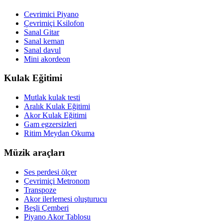
Cevrimici Piyano
Çevrimiçi Ksilofon
Sanal Gitar
Sanal keman
Sanal davul
Mini akordeon
Kulak Eğitimi
Mutlak kulak testi
Aralık Kulak Eğitimi
Akor Kulak Eğitimi
Gam egzersizleri
Ritim Meydan Okuma
Müzik araçları
Ses perdesi ölçer
Çevrimiçi Metronom
Transpoze
Akor ilerlemesi oluşturucu
Beşli Çemberi
Piyano Akor Tablosu