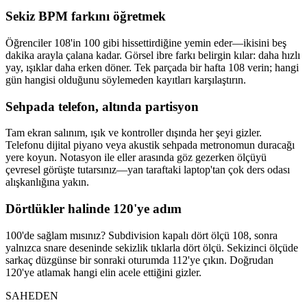
Sekiz BPM farkını öğretmek
Öğrenciler 108'in 100 gibi hissettirdiğine yemin eder—ikisini beş
dakika arayla çalana kadar. Görsel ibre farkı belirgin kılar: daha hızlı
yay, ışıklar daha erken döner. Tek parçada bir hafta 108 verin; hangi
gün hangisi olduğunu söylemeden kayıtları karşılaştırın.
Sehpada telefon, altında partisyon
Tam ekran salınım, ışık ve kontroller dışında her şeyi gizler.
Telefonu dijital piyano veya akustik sehpada metronomun duracağı
yere koyun. Notasyon ile eller arasında göz gezerken ölçüyü
çevresel görüşte tutarsınız—yan taraftaki laptop'tan çok ders odası
alışkanlığına yakın.
Dörtlükler halinde 120'ye adım
100'de sağlam mısınız? Subdivision kapalı dört ölçü 108, sonra
yalnızca snare deseninde sekizlik tıklarla dört ölçü. Sekizinci ölçüde
sarkaç düzgünse bir sonraki oturumda 112'ye çıkın. Doğrudan
120'ye atlamak hangi elin acele ettiğini gizler.
SAHEDEN