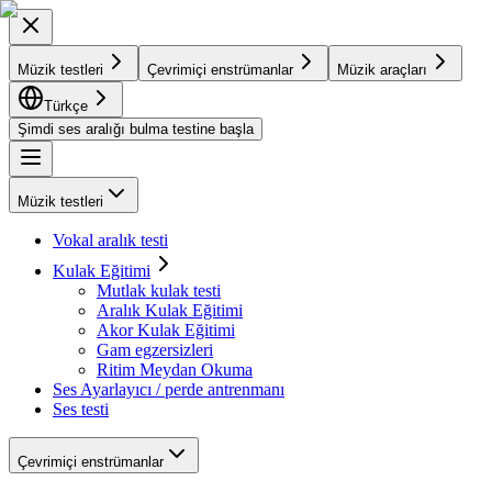
Müzik testleri
Çevrimiçi enstrümanlar
Müzik araçları
Türkçe
Şimdi ses aralığı bulma testine başla
Müzik testleri
Vokal aralık testi
Kulak Eğitimi
Mutlak kulak testi
Aralık Kulak Eğitimi
Akor Kulak Eğitimi
Gam egzersizleri
Ritim Meydan Okuma
Ses Ayarlayıcı / perde antrenmanı
Ses testi
Çevrimiçi enstrümanlar