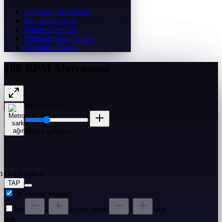
Çevrimiçi Metronom
Ses perdesi ölçer
Online akort aleti
Ritim Meydan Okuma
Cevrimici Piyano
108 BPM Metronom
108
BPM
Moderato
TAP
İlk vuruşu vurgula
Ses
1
ölçü
ve sessiz
1
ölçü
4
/
4