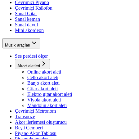
Cevrimici Piyano
Çevrimiçi Ksilofon
Sanal Gitar
Sanal keman
Sanal davul
Mini akordeon
Müzik araçları
Ses perdesi ölçer
Akort aletleri
Online akort aleti
Çello akort aleti
Banjo akort aleti
Gitar akort aleti
Elektro gitar akort aleti
Viyola akort aleti
Mandolin akort aleti
Çevrimiçi Metronom
Transpoze
Akor ilerlemesi oluşturucu
Beşli Çemberi
Piyano Akor Tablosu
Piyanoda notalar