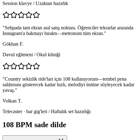
Session klavye
/
Uzaktan hazırlık
"
Sehpada tam ekran asıl satış noktası. Öğrenciler tekrarlar arasında
Instagram'a bakmayı bıraktı—metronom tüm ekran.
"
Gökhan F.
Davul eğitmeni
/
Okul kliniği
"
Country sekizlik ride'ları için 108 kullanıyorum—tembel pena
saldırısını gösterecek kadar hızlı, melodiyi üstüne söyleyecek kadar
yavaş.
"
Volkan T.
Telecaster · bar gig'leri
/
Haftalık set hazırlığı
108 BPM sade dilde