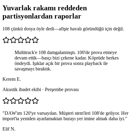
Yuvarlak rakamı reddeden
partisyonlardan raporlar
108 çünkü dosya öyle dedi—afişte havalı göründüğü için değil.
Multitrack'e 108 damgalanmıştı. 100'de prova etmeye
devam ettik—basçı bizi çekene kadar. Köprüde herkes
öndeydi. Işıklar açık bir prova sonra playback ile
savaşmayı bıraktık.
Kerem E.
Akustik ibadet ekibi · Perşembe provası
"
DAW'ım 120'ye varsayılan. Müşteri stem'leri 108'de geliyor. Her
import'ta yeniden ayarlamaktan burayı yer imine almak daha iyi.
"
Elif N.