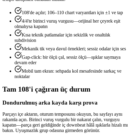
108'de açılır; 106–110 chart varyantları için ±1 ve tap
4/4'te birinci vuruş vurgusu—orijinal her çeyrek eşit
olmalıysa kapatın
Kısa teknik patlamalar için sekizlik ve onaltılık
subdivision
Mekanik tik veya davul örnekleri; sessiz odalar için ses
Gap-click: bir ölçü çal, sessiz ölçü—ışıklar saymaya
devam eder
Mobil tam ekran: sehpada kol mesafesinde sarkaç ve
noktalar
Tam 108'i çağıran üç durum
Dondurulmuş arka kayda karşı prova
Parçayı içe aktarın, oturum temposunu okuyun, bu sayfayı aynı
rakamla açın. Birinci vuruş vurgulu bir nakarat çalın, vurguyu
kapatın—parça geri geldiğinde iç downbeat hâlâ ışıklarla hizalı mı
bakın. Uyuşmazlık grup odasına girmeden görünür.