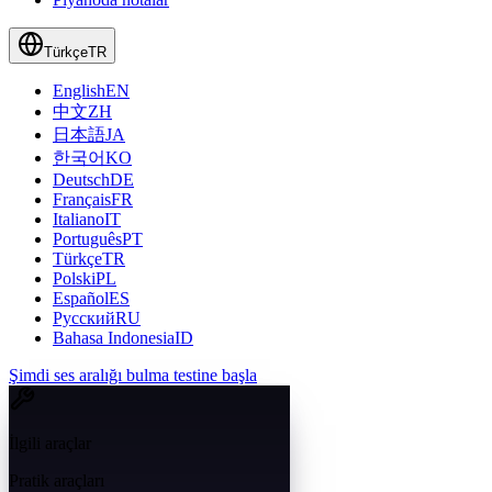
Türkçe
TR
English
EN
中文
ZH
日本語
JA
한국어
KO
Deutsch
DE
Français
FR
Italiano
IT
Português
PT
Türkçe
TR
Polski
PL
Español
ES
Русский
RU
Bahasa Indonesia
ID
Şimdi ses aralığı bulma testine başla
İlgili araçlar
Pratik araçları