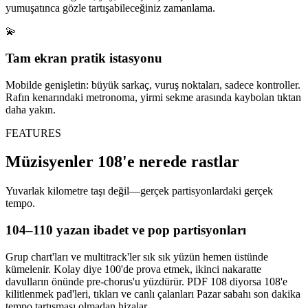
yumuşatınca gözle tartışabileceğiniz zamanlama.
💫
Tam ekran pratik istasyonu
Mobilde genişletin: büyük sarkaç, vuruş noktaları, sadece kontroller.
Rafın kenarındaki metronoma, yirmi sekme arasında kaybolan tıktan
daha yakın.
FEATURES
Müzisyenler 108'e nerede rastlar
Yuvarlak kilometre taşı değil—gerçek partisyonlardaki gerçek
tempo.
104–110 yazan ibadet ve pop partisyonları
Grup chart'ları ve multitrack'ler sık sık yüzün hemen üstünde
kümelenir. Kolay diye 100'de prova etmek, ikinci nakaratte
davulların önünde pre-chorus'u yüzdürür. PDF 108 diyorsa 108'e
kilitlenmek pad'leri, tıkları ve canlı çalanları Pazar sabahı son dakika
tempo tartışması olmadan hizalar.