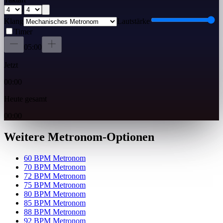
/
Klang
Lautstärke
Timer
05:00
Jetzt
00:00
Heute gesamt
00:00
Weitere Metronom-Optionen
60 BPM Metronom
70 BPM Metronom
72 BPM Metronom
75 BPM Metronom
80 BPM Metronom
85 BPM Metronom
88 BPM Metronom
92 BPM Metronom