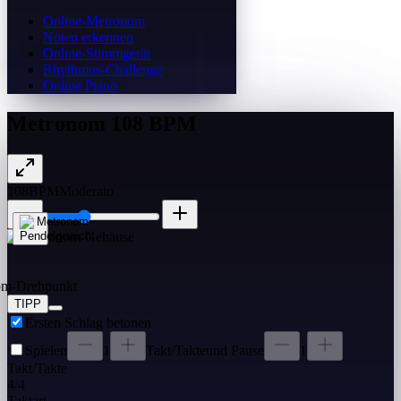
Online-Metronom
Noten erkennen
Online-Stimmgerät
Rhythmus-Challenge
Online Piano
Metronom 108 BPM
108
BPM
Moderato
TIPP
Ersten Schlag betonen
Spielen
1
Takt/Takte
und Pause
1
Takt/Takte
4
/
4
Taktart