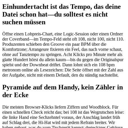
Einhundertacht ist das Tempo, das deine
Datei schon hat—du solltest es nicht
suchen müssen
Öffne einen Lobpreis-Chart, eine Logic-Session oder einen Ordner
der Coverband—im Tempo-Feld steht oft 108, nicht 100, nicht 110.
Produzenten schieben den Groove ein paar BPM über die
Komfortzone; Arrangeure fixieren ein Feel, das nach vorne schaut,
ohne auf Tanztempo zu springen. Acht Klicks pro Minute mehr als
glatte Hundert hörst du allein kaum—bis du gegen die Originalspur
spielst und der Downbeat driftet. Dann lohnt sich ein 108 bpm
metronom online als Lesezeichen: Die Seite öffnet mit der Zahl aus
der Aufgabe, nicht mit einem Default, den du ständig nachstellst.
Pyramide auf dem Handy, kein Zähler in
der Ecke
Die meisten Browser-Klicks liefern Ziffern und Woodblock. Für
einen schnellen Check reicht das; bei 108 ist das Wegrutschen leise:
die linke Hand eine Sechzehntel voraus, der Anschlag landet früh
auf Schlag drei, die Hi-Hat wird mit jedem Refrain breiter. Wir
haben gebaut, was du vom Tischgerät kennst: dreieckiges Gehäuse,