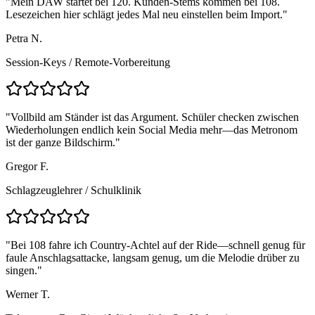
"
Mein DAW startet bei 120. Kunden-Stems kommen bei 108.
Lesezeichen hier schlägt jedes Mal neu einstellen beim Import.
"
Petra N.
Session-Keys
/
Remote-Vorbereitung
"
Vollbild am Ständer ist das Argument. Schüler checken zwischen
Wiederholungen endlich kein Social Media mehr—das Metronom
ist der ganze Bildschirm.
"
Gregor F.
Schlagzeuglehrer
/
Schulklinik
"
Bei 108 fahre ich Country-Achtel auf der Ride—schnell genug für
faule Anschlagsattacke, langsam genug, um die Melodie drüber zu
singen.
"
Werner T.