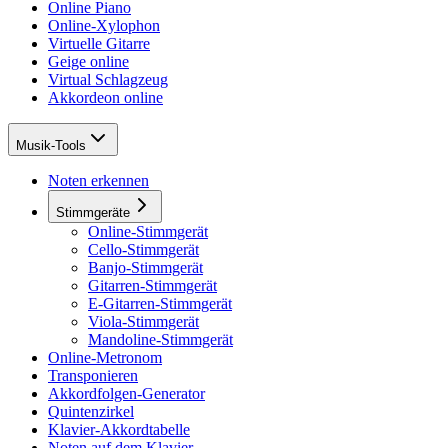
Online Piano
Online-Xylophon
Virtuelle Gitarre
Geige online
Virtual Schlagzeug
Akkordeon online
Musik-Tools
Noten erkennen
Stimmgeräte
Online-Stimmgerät
Cello-Stimmgerät
Banjo-Stimmgerät
Gitarren-Stimmgerät
E-Gitarren-Stimmgerät
Viola-Stimmgerät
Mandoline-Stimmgerät
Online-Metronom
Transponieren
Akkordfolgen-Generator
Quintenzirkel
Klavier-Akkordtabelle
Noten auf dem Klavier