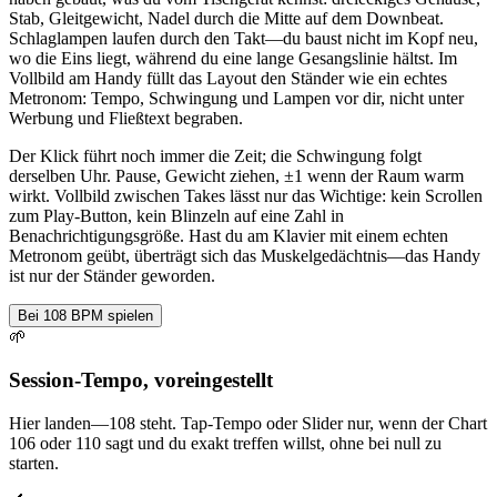
Stab, Gleitgewicht, Nadel durch die Mitte auf dem Downbeat.
Schlaglampen laufen durch den Takt—du baust nicht im Kopf neu,
wo die Eins liegt, während du eine lange Gesangslinie hältst. Im
Vollbild am Handy füllt das Layout den Ständer wie ein echtes
Metronom: Tempo, Schwingung und Lampen vor dir, nicht unter
Werbung und Fließtext begraben.
Der Klick führt noch immer die Zeit; die Schwingung folgt
derselben Uhr. Pause, Gewicht ziehen, ±1 wenn der Raum warm
wirkt. Vollbild zwischen Takes lässt nur das Wichtige: kein Scrollen
zum Play-Button, kein Blinzeln auf eine Zahl in
Benachrichtigungsgröße. Hast du am Klavier mit einem echten
Metronom geübt, überträgt sich das Muskelgedächtnis—das Handy
ist nur der Ständer geworden.
Bei 108 BPM spielen
🌱
Session-Tempo, voreingestellt
Hier landen—108 steht. Tap-Tempo oder Slider nur, wenn der Chart
106 oder 110 sagt und du exakt treffen willst, ohne bei null zu
starten.