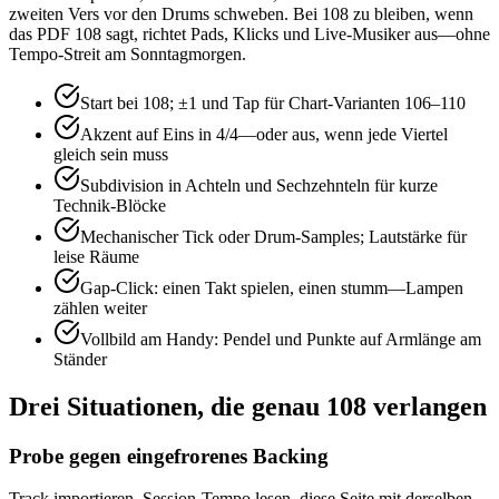
zweiten Vers vor den Drums schweben. Bei 108 zu bleiben, wenn
das PDF 108 sagt, richtet Pads, Klicks und Live-Musiker aus—ohne
Tempo-Streit am Sonntagmorgen.
Start bei 108; ±1 und Tap für Chart-Varianten 106–110
Akzent auf Eins in 4/4—oder aus, wenn jede Viertel
gleich sein muss
Subdivision in Achteln und Sechzehnteln für kurze
Technik-Blöcke
Mechanischer Tick oder Drum-Samples; Lautstärke für
leise Räume
Gap-Click: einen Takt spielen, einen stumm—Lampen
zählen weiter
Vollbild am Handy: Pendel und Punkte auf Armlänge am
Ständer
Drei Situationen, die genau 108 verlangen
Probe gegen eingefrorenes Backing
Track importieren, Session-Tempo lesen, diese Seite mit derselben