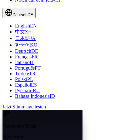
Deutsch
DE
English
EN
中文
ZH
日本語
JA
한국어
KO
Deutsch
DE
Français
FR
Italiano
IT
Português
PT
Türkçe
TR
Polski
PL
Español
ES
Русский
RU
Bahasa Indonesia
ID
Jetzt Stimmlage testen
Verwandte Tools
Übungstools