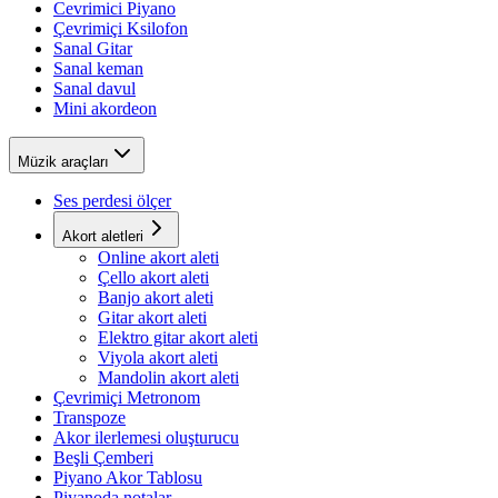
Cevrimici Piyano
Çevrimiçi Ksilofon
Sanal Gitar
Sanal keman
Sanal davul
Mini akordeon
Müzik araçları
Ses perdesi ölçer
Akort aletleri
Online akort aleti
Çello akort aleti
Banjo akort aleti
Gitar akort aleti
Elektro gitar akort aleti
Viyola akort aleti
Mandolin akort aleti
Çevrimiçi Metronom
Transpoze
Akor ilerlemesi oluşturucu
Beşli Çemberi
Piyano Akor Tablosu
Piyanoda notalar