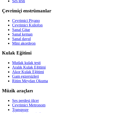
Ses testi
Çevrimiçi enstrümanlar
Cevrimici Piyano
Çevrimiçi Ksilofon
Sanal Gitar
Sanal keman
Sanal davul
Mini akordeon
Kulak Eğitimi
Mutlak kulak testi
Aralık Kulak Eğitimi
Akor Kulak Eğitimi
Gam egzersizleri
Ritim Meydan Okuma
Müzik araçları
Ses perdesi ölçer
Çevrimiçi Metronom
Transpoze