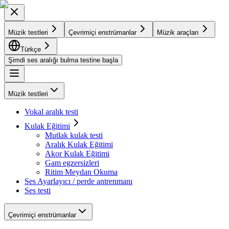
Müzik testleri
Çevrimiçi enstrümanlar
Müzik araçları
Türkçe
Şimdi ses aralığı bulma testine başla
Müzik testleri
Vokal aralık testi
Kulak Eğitimi
Mutlak kulak testi
Aralık Kulak Eğitimi
Akor Kulak Eğitimi
Gam egzersizleri
Ritim Meydan Okuma
Ses Ayarlayıcı / perde antrenmanı
Ses testi
Çevrimiçi enstrümanlar