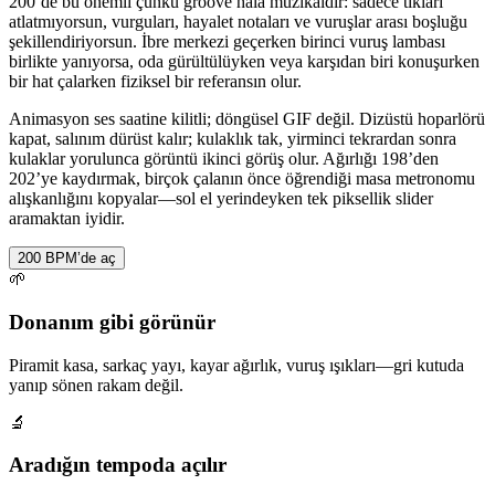
200’de bu önemli çünkü groove hâlâ müzikaldir: sadece tıkları
atlatmıyorsun, vurguları, hayalet notaları ve vuruşlar arası boşluğu
şekillendiriyorsun. İbre merkezi geçerken birinci vuruş lambası
birlikte yanıyorsa, oda gürültülüyken veya karşıdan biri konuşurken
bir hat çalarken fiziksel bir referansın olur.
Animasyon ses saatine kilitli; döngüsel GIF değil. Dizüstü hoparlörü
kapat, salınım dürüst kalır; kulaklık tak, yirminci tekrardan sonra
kulaklar yorulunca görüntü ikinci görüş olur. Ağırlığı 198’den
202’ye kaydırmak, birçok çalanın önce öğrendiği masa metronomu
alışkanlığını kopyalar—sol el yerindeyken tek piksellik slider
aramaktan iyidir.
200 BPM’de aç
🌱
Donanım gibi görünür
Piramit kasa, sarkaç yayı, kayar ağırlık, vuruş ışıkları—gri kutuda
yanıp sönen rakam değil.
🔬
Aradığın tempoda açılır