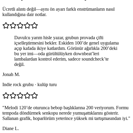
Ücretli alıntı değil—aynı ön ayarı farklı enstrümanların nasıl
kullandığına dair notlar.
Davulcu yarım hisle yazar, grubun provada çifti
içselleştirmesini bekler. Eskiden 100’de genel uygulama
açıp kafada ikiye katlardım. Görünür ağırlıkla 200’deki
bu yer imi—oda gürültülüyken downbeat’leri
lambalardan kontrol ederim, sadece soundcheck’te
değil.
Jonah M.
Indie rock grubu · kulüp turu
"
Melodi 120’de oturunca bebop başlıklarına 200 veriyorum. Formu
tempoda döndürmek senkopu nerede yumuşattıklarını gösterir.
Sallanan grafik, hoparlörüm yeterince yüksek mi tartışmasından iyi.
"
Diane L.