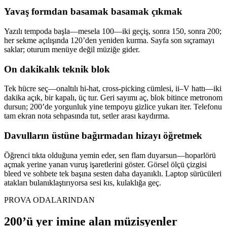
Yavaş formdan basamak basamak çıkmak
Yazılı tempoda başla—mesela 100—iki geçiş, sonra 150, sonra 200;
her sekme açılışında 120’den yeniden kurma. Sayfa son sıçramayı
saklar; oturum menüye değil müziğe gider.
On dakikalık teknik blok
Tek hücre seç—onaltılı hi-hat, cross-picking cümlesi, ii–V hattı—iki
dakika açık, bir kapalı, üç tur. Geri sayımı aç, blok bitince metronom
dursun; 200’de yorgunluk yine tempoyu gizlice yukarı iter. Telefonu
tam ekran nota sehpasında tut, setler arası kaydırma.
Davulların üstüne bağırmadan hizayı öğretmek
Öğrenci tıkta olduğuna yemin eder, sen flam duyarsun—hoparlörü
açmak yerine yanan vuruş işaretlerini göster. Görsel ölçü çizgisi
bleed ve sohbete tek başına sesten daha dayanıklı. Laptop sürücüleri
atakları bulanıklaştırıyorsa sesi kıs, kulaklığa geç.
PROVA ODALARINDAN
200’ü yer imine alan müzisyenler