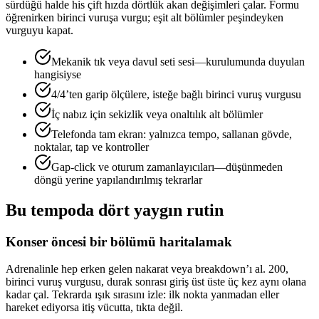
sürdüğü halde his çift hızda dörtlük akan değişimleri çalar. Formu
öğrenirken birinci vuruşa vurgu; eşit alt bölümler peşindeyken
vurguyu kapat.
Mekanik tık veya davul seti sesi—kurulumunda duyulan
hangisiyse
4/4’ten garip ölçülere, isteğe bağlı birinci vuruş vurgusu
İç nabız için sekizlik veya onaltılık alt bölümler
Telefonda tam ekran: yalnızca tempo, sallanan gövde,
noktalar, tap ve kontroller
Gap-click ve oturum zamanlayıcıları—düşünmeden
döngü yerine yapılandırılmış tekrarlar
Bu tempoda dört yaygın rutin
Konser öncesi bir bölümü haritalamak
Adrenalinle hep erken gelen nakarat veya breakdown’ı al. 200,
birinci vuruş vurgusu, durak sonrası giriş üst üste üç kez aynı olana
kadar çal. Tekrarda ışık sırasını izle: ilk nokta yanmadan eller
hareket ediyorsa itiş vücutta, tıkta değil.