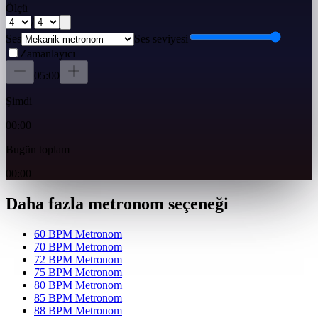
Ölçü
/
Ses
Ses seviyesi
Zamanlayıcı
05:00
Şimdi
00:00
Bugün toplam
00:00
Daha fazla metronom seçeneği
60 BPM Metronom
70 BPM Metronom
72 BPM Metronom
75 BPM Metronom
80 BPM Metronom
85 BPM Metronom
88 BPM Metronom