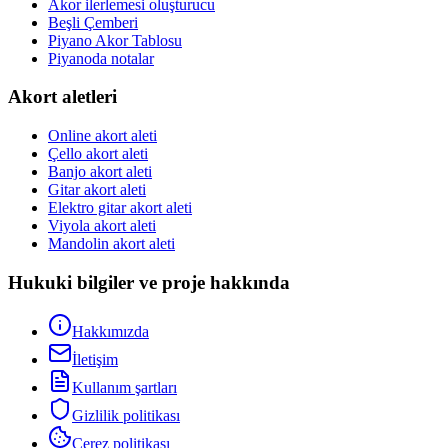
Akor ilerlemesi oluşturucu
Beşli Çemberi
Piyano Akor Tablosu
Piyanoda notalar
Akort aletleri
Online akort aleti
Çello akort aleti
Banjo akort aleti
Gitar akort aleti
Elektro gitar akort aleti
Viyola akort aleti
Mandolin akort aleti
Hukuki bilgiler ve proje hakkında
Hakkımızda
İletişim
Kullanım şartları
Gizlilik politikası
Çerez politikası