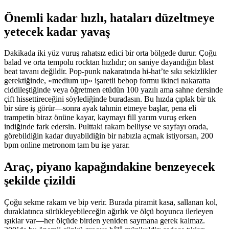
Önemli kadar hızlı, hataları düzeltmeye
yetecek kadar yavaş
Dakikada iki yüz vuruş rahatsız edici bir orta bölgede durur. Çoğu
balad ve orta tempolu rocktan hızlıdır; on saniye dayandığın blast
beat tavanı değildir. Pop-punk nakaratında hi-hat’te sıkı sekizlikler
gerektiğinde, «medium up» işaretli bebop formu ikinci nakaratta
ciddileştiğinde veya öğretmen etüdün 100 yazılı ama sahne dersinde
çift hissettireceğini söylediğinde buradasın. Bu hızda çıplak bir tık
bir süre iş görür—sonra ayak tahmin etmeye başlar, pena eli
trampetin biraz önüne kayar, kaymayı fill yarım vuruş erken
indiğinde fark edersin. Pulttaki rakam belliyse ve sayfayı orada,
görebildiğin kadar duyabildiğin bir nabızla açmak istiyorsan, 200
bpm online metronom tam bu işe yarar.
Araç, piyano kapağındakine benzeyecek
şekilde çizildi
Çoğu sekme rakam ve bip verir. Burada piramit kasa, sallanan kol,
duraklatınca sürükleyebileceğin ağırlık ve ölçü boyunca ilerleyen
ışıklar var—her ölçüde birden yeniden saymana gerek kalmaz.