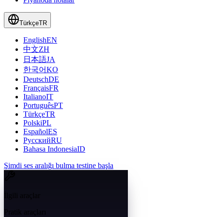
Türkçe
TR
English
EN
中文
ZH
日本語
JA
한국어
KO
Deutsch
DE
Français
FR
Italiano
IT
Português
PT
Türkçe
TR
Polski
PL
Español
ES
Русский
RU
Bahasa Indonesia
ID
Şimdi ses aralığı bulma testine başla
İlgili araçlar
Pratik araçları