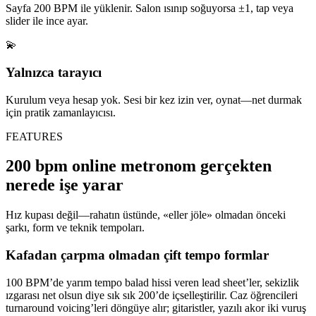
Sayfa 200 BPM ile yüklenir. Salon ısınıp soğuyorsa ±1, tap veya
slider ile ince ayar.
💫
Yalnızca tarayıcı
Kurulum veya hesap yok. Sesi bir kez izin ver, oynat—net durmak
için pratik zamanlayıcısı.
FEATURES
200 bpm online metronom gerçekten
nerede işe yarar
Hız kupası değil—rahatın üstünde, «eller jöle» olmadan önceki
şarkı, form ve teknik tempoları.
Kafadan çarpma olmadan çift tempo formlar
100 BPM’de yarım tempo balad hissi veren lead sheet’ler, sekizlik
ızgarası net olsun diye sık sık 200’de içselleştirilir. Caz öğrencileri
turnaround voicing’leri döngüye alır; gitaristler, yazılı akor iki vuruş