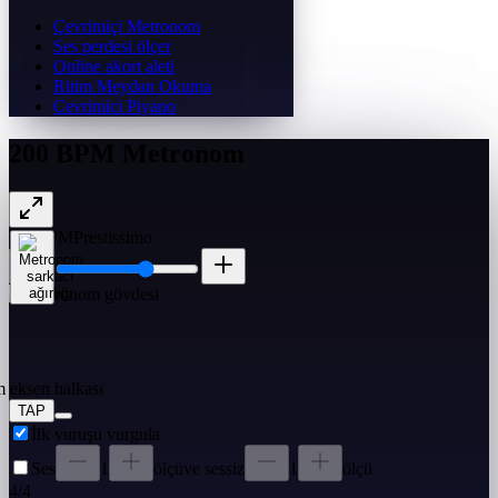
Çevrimiçi Metronom
Ses perdesi ölçer
Online akort aleti
Ritim Meydan Okuma
Cevrimici Piyano
200 BPM Metronom
200
BPM
Prestissimo
TAP
İlk vuruşu vurgula
Ses
1
ölçü
ve sessiz
1
ölçü
4
/
4