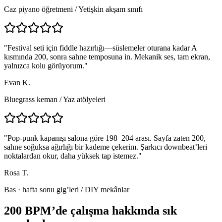
Caz piyano öğretmeni
/
Yetişkin akşam sınıfı
"
Festival seti için fiddle hazırlığı—süslemeler oturana kadar A
kısmında 200, sonra sahne temposuna in. Mekanik ses, tam ekran,
yalnızca kolu görüyorum.
"
Evan K.
Bluegrass keman
/
Yaz atölyeleri
"
Pop-punk kapanışı salona göre 198–204 arası. Sayfa zaten 200,
sahne soğuksa ağırlığı bir kademe çekerim. Şarkıcı downbeat’leri
noktalardan okur, daha yüksek tap istemez.
"
Rosa T.
Bas · hafta sonu gig’leri
/
DIY mekânlar
200 BPM’de çalışma hakkında sık