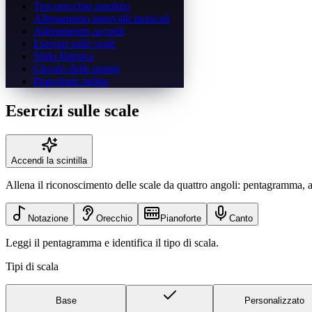
Test orecchio assoluto
Allenamento intervalli musicali
Allenamento accordi
Esercizi sulle scale
Sfida Ritmica
Circolo delle quinte
Pianoforte online
Esercizi sulle scale
Accendi la scintilla
Allena il riconoscimento delle scale da quattro angoli: pentagramma, as
Notazione
Orecchio
Pianoforte
Canto
Leggi il pentagramma e identifica il tipo di scala.
Tipi di scala
Base
Personalizzato