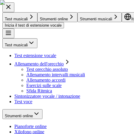
Test musicali
Strumenti online
Strumenti musicali
I
Inizia il test di estensione vocale
Test musicali
Test estensione vocale
Allenamento dell'orecchio
Test orecchio assoluto
Allenamento intervalli musicali
Allenamento accordi
Esercizi sulle scale
Sfida Ritmica
Sintonizzatore vocale / intonazione
Test voce
Strumenti online
Pianoforte online
Xilofono online