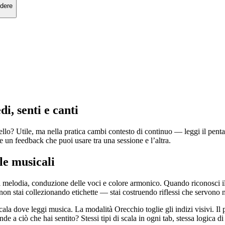
udere
di, senti e canti
lo? Utile, ma nella pratica cambi contesto di continuo — leggi il pentag
e un feedback che puoi usare tra una sessione e l’altra.
le musicali
di melodia, conduzione delle voci e colore armonico. Quando riconosci i
on stai collezionando etichette — stai costruendo riflessi che servono n
ala dove leggi musica. La modalità Orecchio toglie gli indizi visivi. Il p
onde a ciò che hai sentito? Stessi tipi di scala in ogni tab, stessa logica