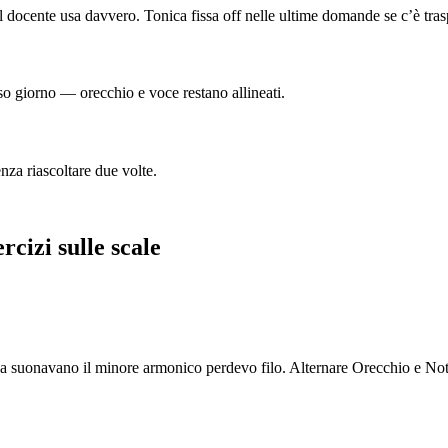
il docente usa davvero. Tonica fissa off nelle ultime domande se c’è tra
so giorno — orecchio e voce restano allineati.
nza riascoltare due volte.
rcizi sulle scale
uonavano il minore armonico perdevo filo. Alternare Orecchio e Notaz