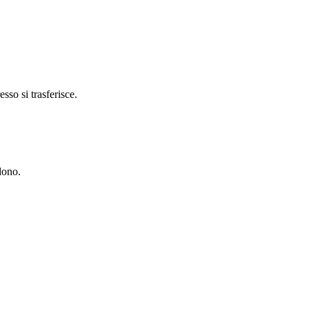
sso si trasferisce.
dono.