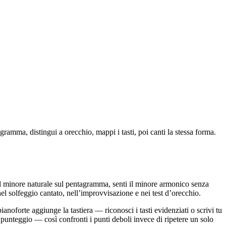
ramma, distingui a orecchio, mappi i tasti, poi canti la stessa forma.
l minore naturale sul pentagramma, senti il minore armonico senza
el solfeggio cantato, nell’improvvisazione e nei test d’orecchio.
ianoforte aggiunge la tastiera — riconosci i tasti evidenziati o scrivi tu
 di punteggio — così confronti i punti deboli invece di ripetere un solo