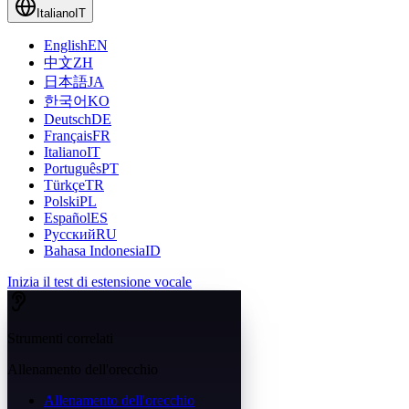
Italiano
IT
English
EN
中文
ZH
日本語
JA
한국어
KO
Deutsch
DE
Français
FR
Italiano
IT
Português
PT
Türkçe
TR
Polski
PL
Español
ES
Русский
RU
Bahasa Indonesia
ID
Inizia il test di estensione vocale
Strumenti correlati
Allenamento dell'orecchio
Allenamento dell'orecchio