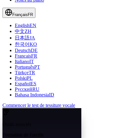
Français
FR
English
EN
中文
ZH
日本語
JA
한국어
KO
Deutsch
DE
Français
FR
Italiano
IT
Português
PT
Türkçe
TR
Polski
PL
Español
ES
Русский
RU
Bahasa Indonesia
ID
Commencer le test de tessiture vocale
Outils associés
Formation de l'oreille