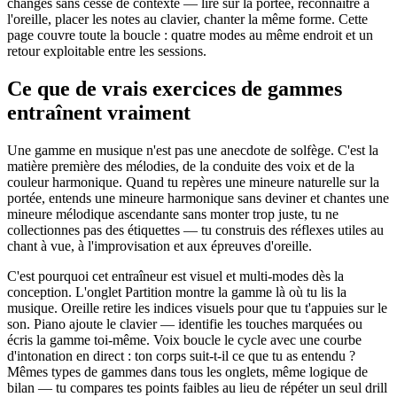
changes sans cesse de contexte — lire sur la portée, reconnaître à
l'oreille, placer les notes au clavier, chanter la même forme. Cette
page couvre toute la boucle : quatre modes au même endroit et un
retour exploitable entre les sessions.
Ce que de vrais exercices de gammes
entraînent vraiment
Une gamme en musique n'est pas une anecdote de solfège. C'est la
matière première des mélodies, de la conduite des voix et de la
couleur harmonique. Quand tu repères une mineure naturelle sur la
portée, entends une mineure harmonique sans deviner et chantes une
mineure mélodique ascendante sans monter trop juste, tu ne
collectionnes pas des étiquettes — tu construis des réflexes utiles au
chant à vue, à l'improvisation et aux épreuves d'oreille.
C'est pourquoi cet entraîneur est visuel et multi-modes dès la
conception. L'onglet Partition montre la gamme là où tu lis la
musique. Oreille retire les indices visuels pour que tu t'appuies sur le
son. Piano ajoute le clavier — identifie les touches marquées ou
écris la gamme toi-même. Voix boucle le cycle avec une courbe
d'intonation en direct : ton corps suit-t-il ce que tu as entendu ?
Mêmes types de gammes dans tous les onglets, même logique de
bilan — tu compares tes points faibles au lieu de répéter un seul drill