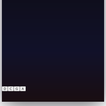
D
C
G
A