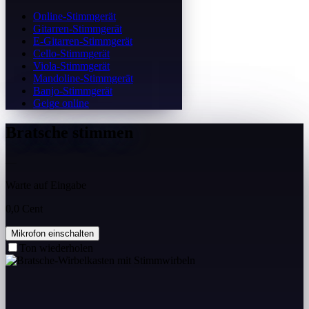
Online-Stimmgerät
Gitarren-Stimmgerät
E-Gitarren-Stimmgerät
Cello-Stimmgerät
Viola-Stimmgerät
Mandoline-Stimmgerät
Banjo-Stimmgerät
Geige online
Bratsche stimmen
—
Warte auf Eingabe
0,0 Cent
Mikrofon einschalten
Ton wiederholen