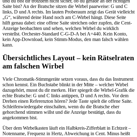
und du bist dir trotzdem nicht sicher, ob du gerade an der richtigen
Saite bist? An der Bratsche sitzen die Wirbel paarweise: G und C
links, D und A rechts. Im lauten Proberaum zeigt das Gerät vielleicht
„G“, während deine Hand noch am C-Wirbel hängt. Diese Seite
hilft genau dabei: eine offene Saite streichen oder zupfen, die Cent-
Anzeige beobachten und sehen, welchen Wirbel du wirklich
verstellst. Orchester-Standard C-G-D-A bei A=440. Kein Konto,
kein App-Download, kein Stimm-Modus, den man falsch wählen
kann.
Übersichtliches Layout – kein Rätselraten
am falschen Wirbel
Viele Chromatik-Stimmgeräte setzen voraus, dass du das Instrument
schon kennst. Ein Buchstabe blinkt in der Mitte – welcher Wirbel
dazugehört, musst du dir merken. Hier spiegelt die Wirbel-Grafik die
echte Bratsche: G und C links antippen, D und A rechts. Vor dem
Drehen einen Referenzton hören? Jede Taste spielt die offene Saite.
Schleifenwiedergabe einschalten, wenn du die Bratsche eher
gehorchend stimmen willst und die Anzeige bestätigt, dass du
angekommen bist.
Über dem Wirbelkasten läuft ein Halbkreis-Zifferblatt in Echtzeit –
Notenname, Frequenz in Hertz, Abweichung in Cent. Minus heißt