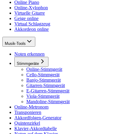
Online Piano
Online-Xylophon
Virtuelle Gitarre
Geige online
Virtual Schlagzeug
Akkordeon online
Musik-Tools
Noten erkennen
Stimmgeräte
Online-Stimmgerät
Cello-Stimmgerät
Banjo-Stimmgerät
Gitarren-Stimmgerät
E-Gitarren-Stimmgerät
Viola-Stimmgerät
Mandoline-Stimmgerät
Online-Metronom
Transponieren
Akkordfolgen-Generator
Quintenzirkel
Klavier-Akkordtabelle
Noten auf dem Klavier