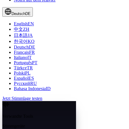
Deutsch
DE
English
EN
中文
ZH
日本語
JA
한국어
KO
Deutsch
DE
Français
FR
Italiano
IT
Português
PT
Türkçe
TR
Polski
PL
Español
ES
Русский
RU
Bahasa Indonesia
ID
Jetzt Stimmlage testen
Verwandte Tools
Stimmgeräte