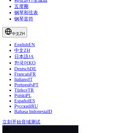
和弦进行生成器
五度圈
钢琴和弦表
钢琴音符
中文
ZH
English
EN
中文
ZH
日本語
JA
한국어
KO
Deutsch
DE
Français
FR
Italiano
IT
Português
PT
Türkçe
TR
Polski
PL
Español
ES
Русский
RU
Bahasa Indonesia
ID
立刻开始音域测试